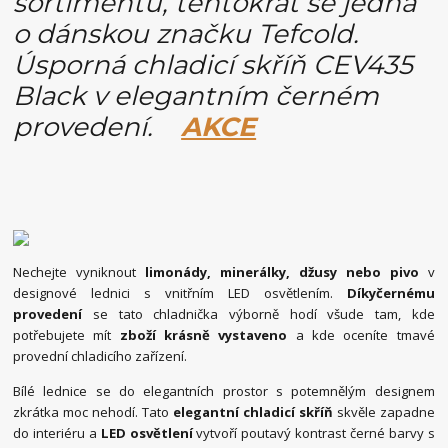
sortimentu, tentokrát se jedná
o dánskou značku Tefcold.
Úsporná chladicí skříň CEV435
Black v elegantním černém
provedení.
AKCE
Nechejte vyniknout
limonády, minerálky, džusy nebo pivo
v
designové lednici s vnitřním LED osvětlením.
Díky
černému
provedení
se tato chladnička výborně hodí všude tam, kde
potřebujete mít
zboží krásně vystaveno
a kde oceníte tmavé
provední chladicího zařízení.
Bílé lednice se do elegantních prostor s potemnělým designem
zkrátka moc nehodí. Tato
elegantní chladicí skříň
skvěle zapadne
do interiéru a
LED osvětlení
vytvoří poutavý kontrast černé barvy s