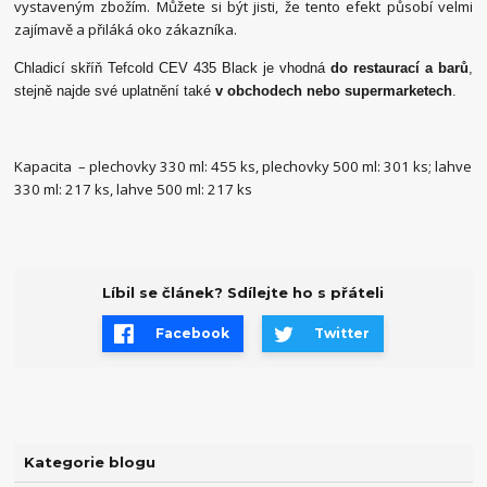
vystaveným zbožím. Můžete si být jisti, že tento efekt působí velmi
zajímavě a přiláká oko zákazníka.
Chladicí skříň Tefcold CEV 435 Black je vhodná
do restaurací a barů
,
stejně najde své uplatnění také
v obchodech nebo supermarketech
.
Kapacita – plechovky 330 ml: 455 ks, plechovky 500 ml: 301 ks; lahve
330 ml: 217 ks, lahve 500 ml: 217 ks
Líbil se článek? Sdílejte ho s přáteli
Facebook
Twitter
Kategorie blogu