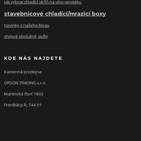
jak vybrat chladící skříň na víno-vinotéku
stavebnicové chladící/mrazící boxy
novinky z našeho blogu
stylové obslužné pulty
KDE NÁS NAJDETE
Kamenná prodejna:
ORSON TRADING s.r.o.
Martinská čtvrť 1802
Frenštát p.R, 744 01