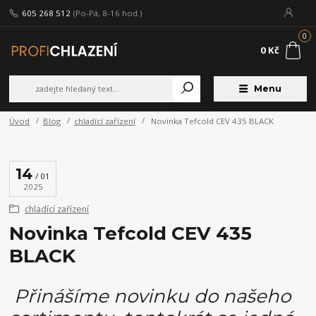
605 268 512
(Po-Pá, 8-16 hod.)
0
0 Kč
Menu
Úvod
Blog
chladící zařízení
Novinka Tefcold CEV 435 BLACK
14
01
2025
chladící zařízení
Novinka Tefcold CEV 435
BLACK
Přinášíme novinku do našeho