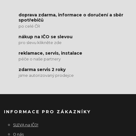
doprava zdarma, informace o doručení a sběr
spotřebičů
po celé ČR
nákup na IČO se slevou
pro slevu klikněte zde
reklamace, servis, instalace
péče o naše partnery
zdarma servis 2 roky
jsme autorizovaný prodejce
INFORMACE PRO ZÁKAZNÍKY
SLEVA na IČO!
O nás