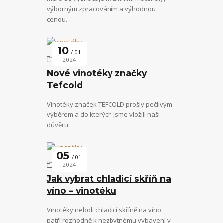
výborným zpracováním a výhodnou
cenou.
10
01
vinotéky
2024
Nové vinotéky značky
Tefcold
Vinotéky značek TEFCOLD prošly pečlivým
výběrem a do kterých jsme vložili naši
důvěru.
05
01
vinotéky
2024
Jak vybrat chladicí skříň na
víno – vinotéku
Vinotéky neboli chladicí skříně na víno
patří rozhodně k nezbytnému vybavení v