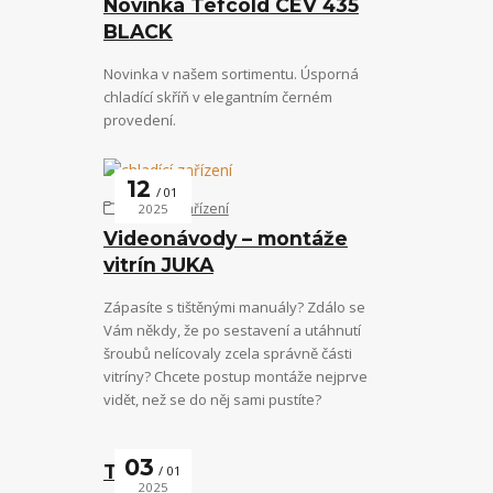
Novinka Tefcold CEV 435
BLACK
Novinka v našem sortimentu. Úsporná
chladící skříň v elegantním černém
provedení.
12
01
chladící zařízení
2025
Videonávody – montáže
vitrín JUKA
Zápasíte s tištěnými manuály? Zdálo se
Vám někdy, že po sestavení a utáhnutí
šroubů nelícovaly zcela správně části
vitríny? Chcete postup montáže nejprve
vidět, než se do něj sami pustíte?
03
Tefcold
01
2025