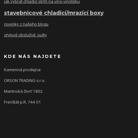
jak vybrat chladící skříň na víno-vinotéku
stavebnicové chladící/mrazící boxy
novinky z našeho blogu
stylové obslužné pulty
KDE NÁS NAJDETE
Kamenná prodejna:
ORSON TRADING s.r.o.
Martinská čtvrť 1802
Frenštát p.R, 744 01