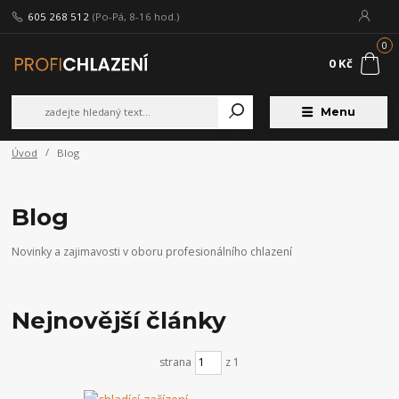
605 268 512
(Po-Pá, 8-16 hod.)
0
0 Kč
Menu
Úvod
Blog
Blog
Novinky a zajimavosti v oboru profesionálního chlazení
Nejnovější články
strana
z 1