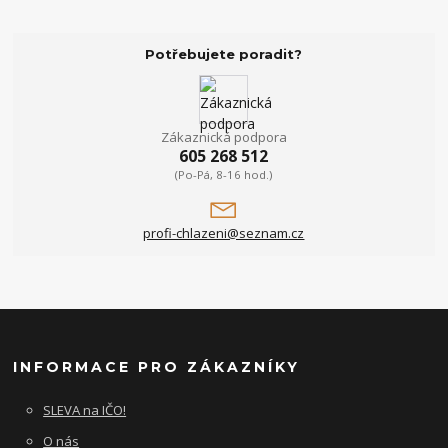
Potřebujete poradit?
Zákaznická podpora
605 268 512
(Po-Pá, 8-16 hod.)
profi-chlazeni@seznam.cz
INFORMACE PRO ZÁKAZNÍKY
SLEVA na IČO!
O nás