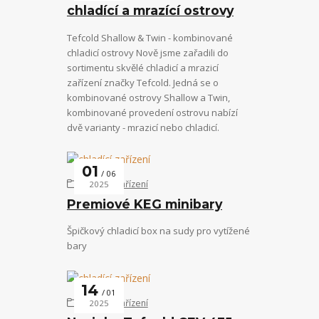
chladící a mrazící ostrovy
Tefcold Shallow & Twin - kombinované
chladicí ostrovy Nově jsme zařadili do
sortimentu skvělé chladicí a mrazicí
zařízení značky Tefcold. Jedná se o
kombinované ostrovy Shallow a Twin,
kombinované provedení ostrovu nabízí
dvě varianty - mrazicí nebo chladicí.
01
06
chladící zařízení
2025
Premiové KEG minibary
Špičkový chladicí box na sudy pro vytížené
bary
14
01
chladící zařízení
2025