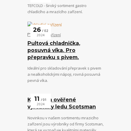
TEFCOLD - široký sortiment gastro
chladícího a mrazícího zařízení.
26
02
chladící zařízení
2024
Pultová chladnička,
posuvná víka. Pro
přepravku s pivem.
Ideální pro skladování přepravek s pivem
a nealkoholickými nápoji, rovná posuvná
pevná víka.
11
Kvalitní a ověřené
01
2024
výrobníky ledu Scotsman
Novinkou v našem sortimentu mrazicího
zařízení jsou výrobníky od firmy Scotsman,
která se vyznačuje kvalitními materiály,