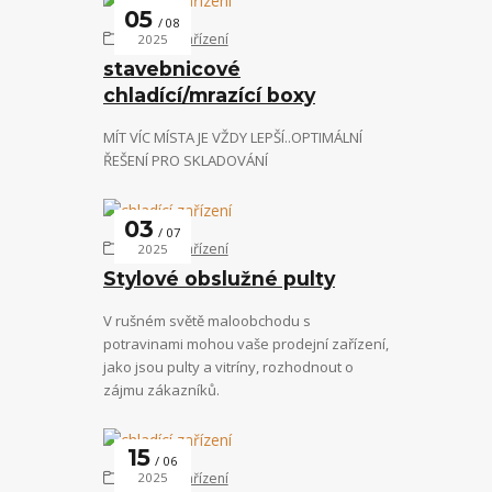
05
08
chladící zařízení
2025
stavebnicové
chladící/mrazící boxy
MÍT VÍC MÍSTA JE VŽDY LEPŠÍ..OPTIMÁLNÍ
ŘEŠENÍ PRO SKLADOVÁNÍ
03
07
chladící zařízení
2025
Stylové obslužné pulty
V rušném světě maloobchodu s
potravinami mohou vaše prodejní zařízení,
jako jsou pulty a vitríny, rozhodnout o
zájmu zákazníků.
15
06
chladící zařízení
2025