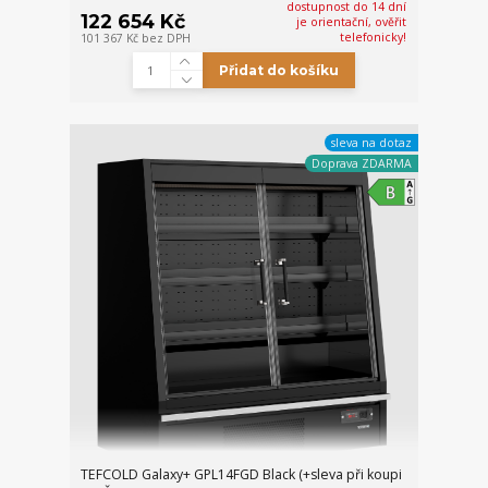
dostupnost do 14 dní
122 654 Kč
je orientační, ověřit
telefonicky!
101 367 Kč
bez DPH
Přidat do košíku
sleva na dotaz
Doprava ZDARMA
TEFCOLD Galaxy+ GPL14FGD Black (+sleva při koupi