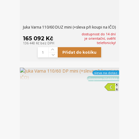
Juka Varna 110/60 DUZ mini (+sleva při koupi na IČO)
dostupnost do 14 dní
165 092 Kč
je orientační, ověřit
telefonicky!
136 440 Kč
bez DPH
Přidat do košíku
sleva na dotaz
Doprava ZDARMA