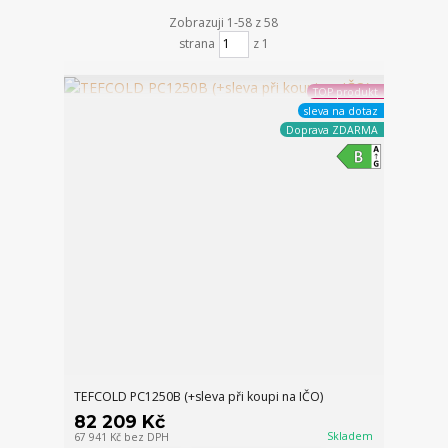
Zobrazuji 1-58 z 58
strana
z 1
TOP produkt
sleva na dotaz
Doprava ZDARMA
TEFCOLD PC1250B (+sleva při koupi na IČO)
82 209 Kč
Skladem
67 941 Kč
bez DPH