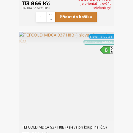
113 866 Kč
je orientační, ověřit
telefonicky!
94 104 Kč
bez DPH
Přidat do košíku
sleva na dotaz
Doprava ZDARMA
TEFCOLD MDCA 937 H8B (+sleva při koupi na IČO)