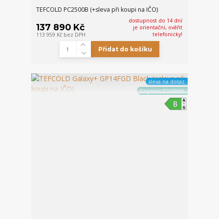
TEFCOLD PC2500B (+sleva při koupi na IČO)
dostupnost do 14 dní
137 890 Kč
je orientační, ověřit
telefonicky!
113 959 Kč
bez DPH
Přidat do košíku
sleva na dotaz
Doprava ZDARMA