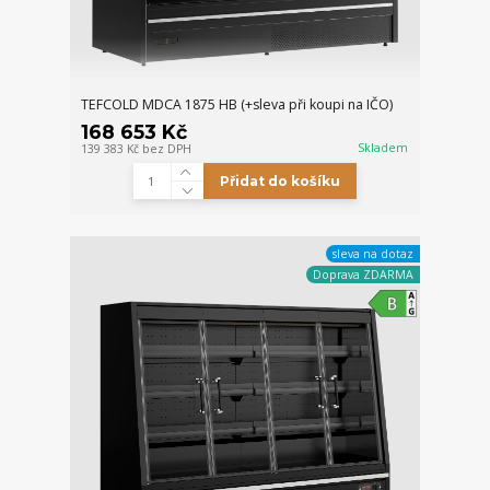
TEFCOLD MDCA 1875 HB (+sleva při koupi na IČO)
168 653 Kč
Skladem
139 383 Kč
bez DPH
Přidat do košíku
sleva na dotaz
Doprava ZDARMA