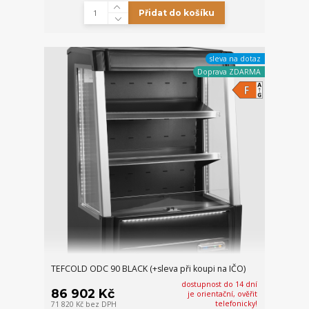
Přidat do košíku
sleva na dotaz
Doprava ZDARMA
TEFCOLD ODC 90 BLACK (+sleva při koupi na IČO)
dostupnost do 14 dní
86 902 Kč
je orientační, ověřit
telefonicky!
71 820 Kč
bez DPH