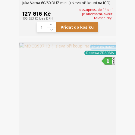
Juka Varna 60/60 DUZ mini (+sleva při koupi na IČO)
dostupnost do 14 dní
127 816 Kč
je orientační, ověřit
telefonicky!
105 633 Kč
bez DPH
Přidat do košíku
sleva na dotaz
Doprava ZDARMA