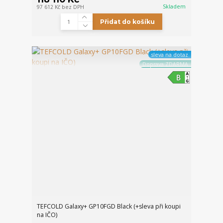
Skladem
97 612 Kč
bez DPH
Přidat do košíku
sleva na dotaz
Doprava ZDARMA
TEFCOLD Galaxy+ GP10FGD Black (+sleva při koupi
na IČO)