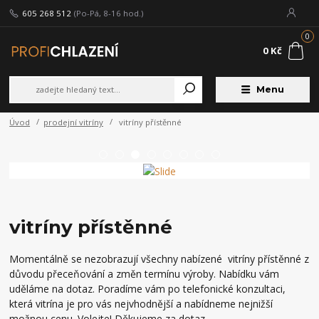
605 268 512
(Po-Pá, 8-16 hod.)
0
0 Kč
Menu
Úvod
prodejní vitríny
vitríny přístěnné
vitríny přístěnné
Momentálně se nezobrazují všechny nabízené vitríny přístěnné z
důvodu přeceňování a změn termínu výroby. Nabídku vám
uděláme na dotaz. Poradíme vám po telefonické konzultaci,
která vitrína je pro vás nejvhodnější a nabídneme nejnižší
možnou cenu. Volejte! Děkujeme za dotaz.