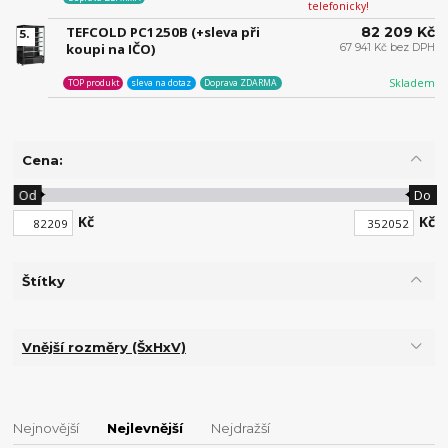
telefonicky!
TEFCOLD PC1250B (+sleva při
82 209 Kč
5.
koupi na IČO)
67 941 Kč bez DPH
Skladem
TOP produkt
sleva na dotaz
Doprava ZDARMA
Cena:
Od
Do
Kč
Kč
Štítky
Vnější rozměry (ŠxHxV)
Nejnovější
Nejlevnější
Nejdražší