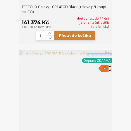
TEFCOLD Galaxy+ GP14FGD Black (+sleva při koupi
na IČO)
dostupnost do 14 dní
141 374 Kč
je orientační, ověřit
telefonicky!
116 838 Kč
bez DPH
Přidat do košíku
sleva na dotaz
Doprava ZDARMA