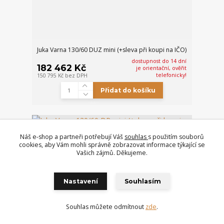
Juka Varna 130/60 DUZ mini (+sleva při koupi na IČO)
dostupnost do 14 dní
182 462 Kč
je orientační, ověřit
telefonicky!
150 795 Kč
bez DPH
Přidat do košíku
sleva na dotaz
Doprava ZDARMA
Náš e-shop a partneři potřebují Váš
souhlas
s použitím souborů
cookies, aby Vám mohli správně zobrazovat informace týkající se
Vašich zájmů. Děkujeme.
Nastavení
Souhlasím
Souhlas můžete odmítnout
zde
.