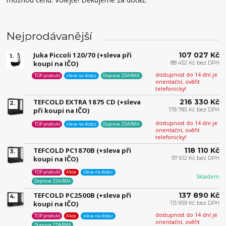
Nejprodávanější
Juka Piccoli 120/70 (+sleva při
107 027 Kč
1.
koupi na IČO)
88 452 Kč bez DPH
dostupnost do 14 dní je
TOP produkt
sleva na dotaz
Doprava ZDARMA
orientační, ověřit
telefonicky!
TEFCOLD EXTRA 1875 CD (+sleva
216 330 Kč
2.
při koupi na IČO)
178 785 Kč bez DPH
dostupnost do 14 dní je
TOP produkt
sleva na dotaz
Doprava ZDARMA
orientační, ověřit
telefonicky!
TEFCOLD PC1870B (+sleva při
118 110 Kč
3.
koupi na IČO)
97 612 Kč bez DPH
TOP produkt
Akce
sleva na dotaz
Skladem
Doprava ZDARMA
TEFCOLD PC2500B (+sleva při
137 890 Kč
4.
koupi na IČO)
113 959 Kč bez DPH
dostupnost do 14 dní je
TOP produkt
Akce
sleva na dotaz
orientační, ověřit
Doprava ZDARMA