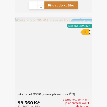
Přidat do košíku
sleva na dotaz
Doprava ZDARMA
Juka Piccoli 90/70 (+sleva při koupi na IČO)
dostupnost do 14 dní
99 360 Kč
je orientační, ověřit
telefonicky!
82 116 Kč
bez DPH