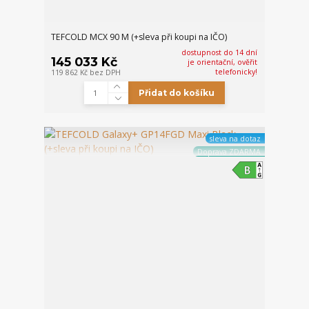
TEFCOLD MCX 90 M (+sleva při koupi na IČO)
dostupnost do 14 dní
145 033 Kč
je orientační, ověřit
telefonicky!
119 862 Kč
bez DPH
Přidat do košíku
sleva na dotaz
Doprava ZDARMA