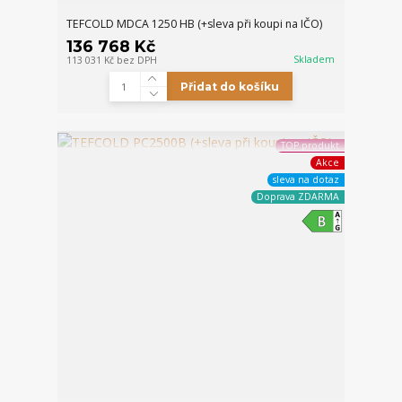
TEFCOLD MDCA 1250 HB (+sleva při koupi na IČO)
136 768 Kč
Skladem
113 031 Kč
bez DPH
Přidat do košíku
TOP produkt
Akce
sleva na dotaz
Doprava ZDARMA