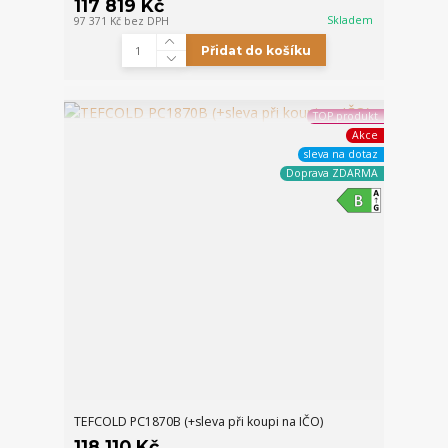
117 819 Kč
Skladem
97 371 Kč
bez DPH
Přidat do košíku
TOP produkt
Akce
sleva na dotaz
Doprava ZDARMA
TEFCOLD PC1870B (+sleva při koupi na IČO)
118 110 Kč