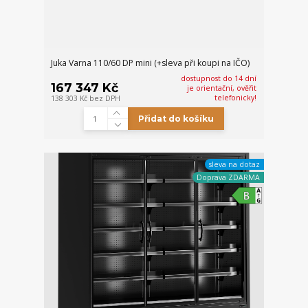
Juka Varna 110/60 DP mini (+sleva při koupi na IČO)
dostupnost do 14 dní
167 347 Kč
je orientační, ověřit
telefonicky!
138 303 Kč
bez DPH
Přidat do košíku
sleva na dotaz
Doprava ZDARMA