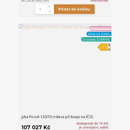
telefonicky!
88 236 Kč
bez DPH
Přidat do košíku
TOP produkt
sleva na dotaz
Doprava ZDARMA
Juka Piccoli 120/70 (+sleva při koupi na IČO)
dostupnost do 14 dní
107 027 Kč
je orientační, ověřit