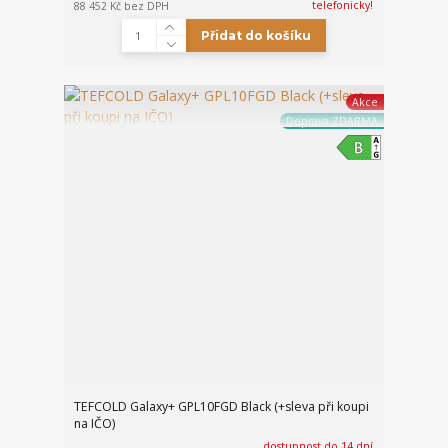
telefonicky!
88 452 Kč
bez DPH
Přidat do košíku
Akce
Doprava ZDARMA
TEFCOLD Galaxy+ GPL10FGD Black (+sleva při koupi
na IČO)
dostupnost do 14 dní