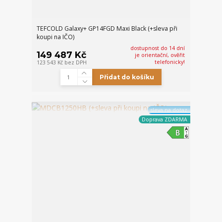
TEFCOLD Galaxy+ GP14FGD Maxi Black (+sleva při
koupi na IČO)
dostupnost do 14 dní
149 487 Kč
je orientační, ověřit
telefonicky!
123 543 Kč
bez DPH
Přidat do košíku
sleva na dotaz
Doprava ZDARMA