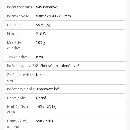
Roční spotřeba
949 kWh/rok
Rozměr polic
938x250/300/350mm
Hlučnost
55 dB(A)
Příkon
218 W
Množství
103 g
chladiva
Typ chladiva
R290
Počet a typ dveří
2 křídlové prosklené dveře
Změna otevírání
Ne
dveří
Počet a typ polic
3 nastavitelné
Barva polic
Černá
Hrubá / čistá
195 / 183 kg
váha
Hrubý / čistý
598 / 270 l
objem