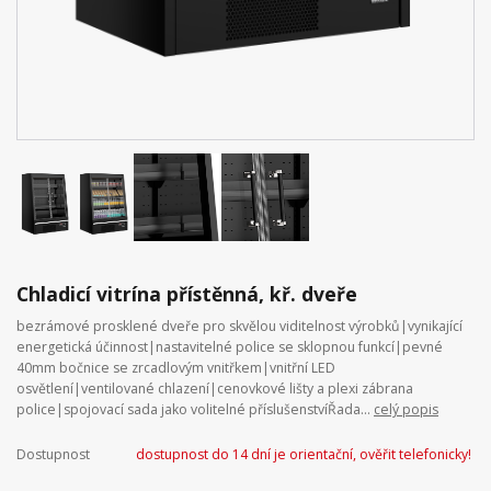
Chladicí vitrína přístěnná, kř. dveře
bezrámové prosklené dveře pro skvělou viditelnost výrobků|vynikající
energetická účinnost|nastavitelné police se sklopnou funkcí|pevné
40mm bočnice se zrcadlovým vnitřkem|vnitřní LED
osvětlení|ventilované chlazení|cenovkové lišty a plexi zábrana
police|spojovací sada jako volitelné příslušenstvíŘada...
celý popis
Dostupnost
dostupnost do 14 dní je orientační, ověřit telefonicky!