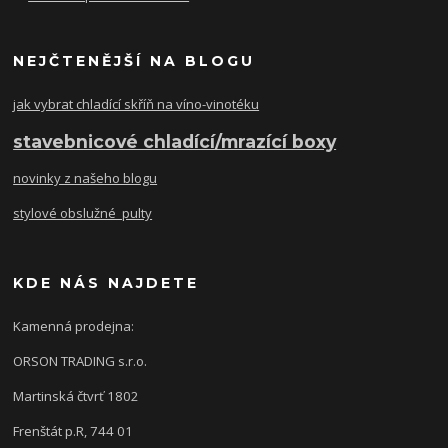
NEJČTENĚJŠÍ NA BLOGU
jak vybrat chladící skříň na víno-vinotéku
stavebnicové chladící/mrazící boxy
novinky z našeho blogu
stylové obslužné pulty
KDE NÁS NAJDETE
Kamenná prodejna:
ORSON TRADING s.r.o.
Martinská čtvrť 1802
Frenštát p.R, 744 01