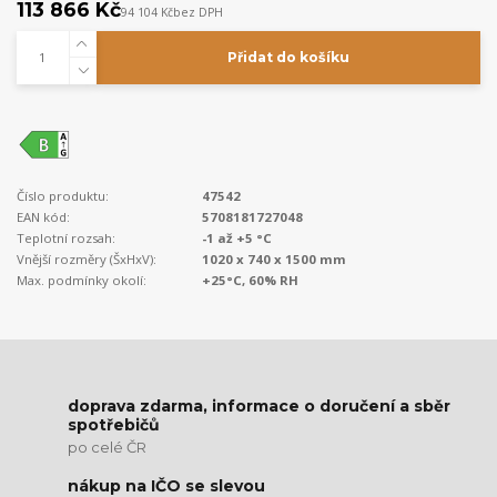
113 866 Kč
94 104 Kč
bez DPH
Přidat do košíku
Číslo produktu:
47542
EAN kód:
5708181727048
Teplotní rozsah:
-1 až +5 °C
Vnější rozměry (ŠxHxV):
1020 x 740 x 1500 mm
Max. podmínky okolí:
+25°C, 60% RH
doprava zdarma, informace o doručení a sběr
spotřebičů
po celé ČR
nákup na IČO se slevou