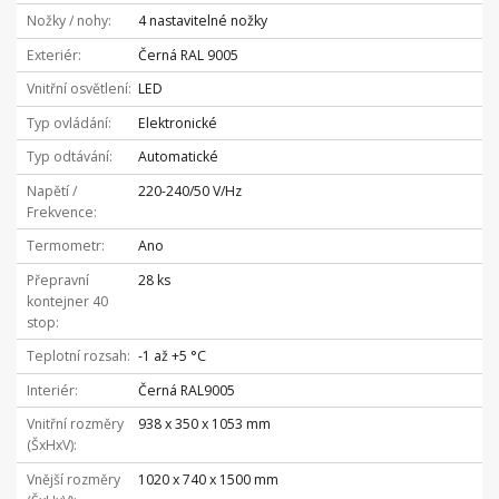
Nožky / nohy
4 nastavitelné nožky
Exteriér
Černá RAL 9005
Vnitřní osvětlení
LED
Typ ovládání
Elektronické
Typ odtávání
Automatické
Napětí /
220-240/50 V/Hz
Frekvence
Termometr
Ano
Přepravní
28 ks
kontejner 40
stop
Teplotní rozsah
-1 až +5 °C
Interiér
Černá RAL9005
Vnitřní rozměry
938 x 350 x 1053 mm
(ŠxHxV)
Vnější rozměry
1020 x 740 x 1500 mm