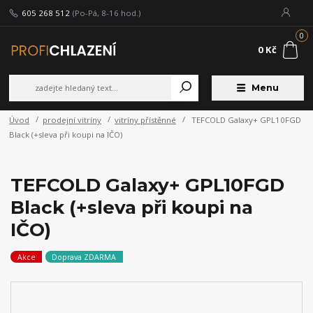
605 268 512
(Po-Pá, 8-16 hod.)
0
0 Kč
Menu
Úvod
prodejní vitríny
vitríny přístěnné
TEFCOLD Galaxy+ GPL10FGD
Black (+sleva při koupi na IČO)
TEFCOLD Galaxy+ GPL10FGD
Black (+sleva při koupi na
IČO)
Akce
Doprava ZDARMA