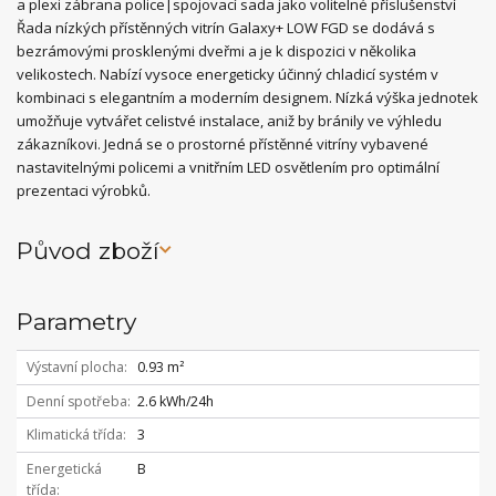
a plexi zábrana police|spojovací sada jako volitelné příslušenství
Řada nízkých přístěnných vitrín Galaxy+ LOW FGD se dodává s
bezrámovými prosklenými dveřmi a je k dispozici v několika
velikostech. Nabízí vysoce energeticky účinný chladicí systém v
kombinaci s elegantním a moderním designem. Nízká výška jednotek
umožňuje vytvářet celistvé instalace, aniž by bránily ve výhledu
zákazníkovi. Jedná se o prostorné přístěnné vitríny vybavené
nastavitelnými policemi a vnitřním LED osvětlením pro optimální
prezentaci výrobků.
Původ zboží
Parametry
Výstavní plocha
0.93 m²
Denní spotřeba
2.6 kWh/24h
Klimatická třída
3
Energetická
B
třída