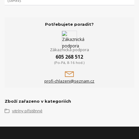
(ŠxHxV)
Potřebujete poradit?
Zákaznická podpora
605 268 512
(Po-Pá, 8-16 hod.)
profi-chlazeni@seznam.cz
Zboží zařazeno v kategoriích
vitríny přístěnné