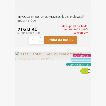
TEFCOLD SFI185-CF VS mrazící/chladící (+sleva při
koupi na IČO)
dostupnost do 14 dní
71 613 Kč
je orientační, ověřit
telefonicky!
59 184 Kč
bez DPH
Přidat do košíku
TOP produkt
sleva na dotaz
Doprava ZDARMA