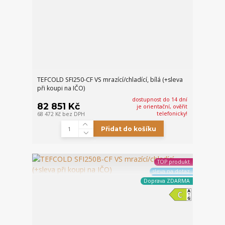
TEFCOLD SFI250-CF VS mrazící/chladící, bílá (+sleva
při koupi na IČO)
dostupnost do 14 dní
82 851 Kč
je orientační, ověřit
telefonicky!
68 472 Kč
bez DPH
Přidat do košíku
TOP produkt
sleva na dotaz
Doprava ZDARMA