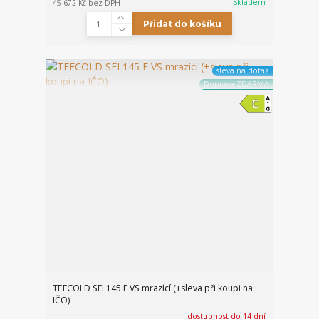
Skladem
45 672 Kč
bez DPH
Přidat do košíku
sleva na dotaz
Doprava ZDARMA
TEFCOLD SFI 145 F VS mrazící (+sleva při koupi na
IČO)
dostupnost do 14 dní