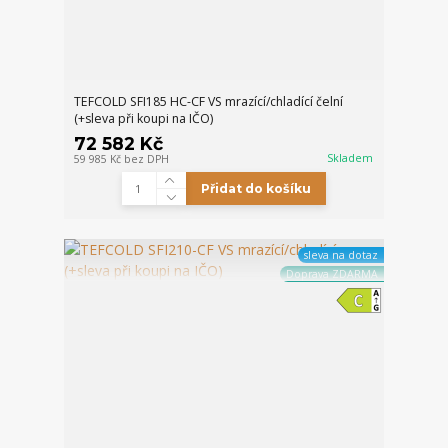
TEFCOLD SFI185 HC-CF VS mrazící/chladící čelní
(+sleva při koupi na IČO)
72 582 Kč
Skladem
59 985 Kč
bez DPH
Přidat do košíku
sleva na dotaz
Doprava ZDARMA