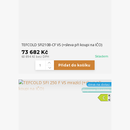
TEFCOLD SFI210B-CF VS (+sleva při koupi na IČO)
73 682 Kč
Skladem
60 894 Kč
bez DPH
Přidat do košíku
sleva na dotaz
Doprava ZDARMA