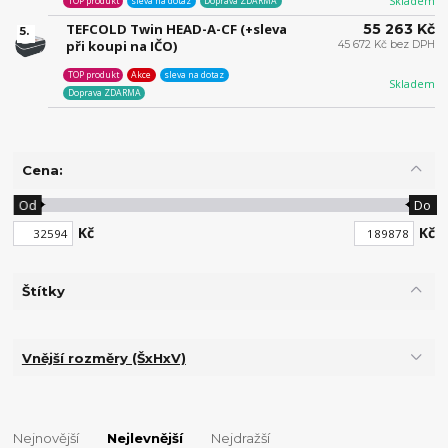
Skladem
TOP produkt
sleva na dotaz
Doprava ZDARMA
TEFCOLD Twin HEAD-A-CF (+sleva
55 263 Kč
5.
při koupi na IČO)
45 672 Kč bez DPH
TOP produkt
Akce
sleva na dotaz
Skladem
Doprava ZDARMA
Cena:
Od
Do
Kč
Kč
Štítky
Vnější rozměry (ŠxHxV)
Nejnovější
Nejlevnější
Nejdražší