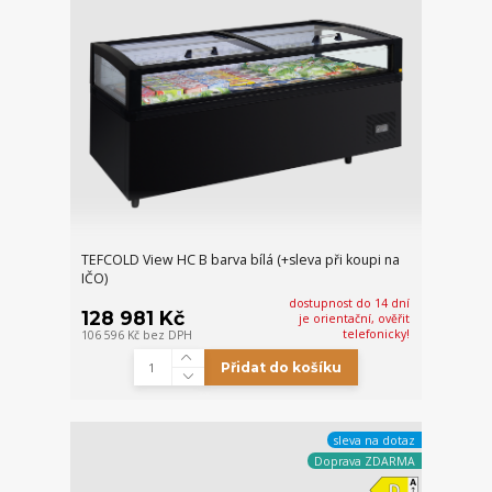
TEFCOLD View HC B barva bílá (+sleva při koupi na
IČO)
dostupnost do 14 dní
128 981 Kč
je orientační, ověřit
telefonicky!
106 596 Kč
bez DPH
Přidat do košíku
sleva na dotaz
Doprava ZDARMA