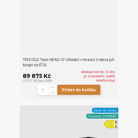
TEFCOLD Twin HEAD-CF chladicí / mrazicí (+sleva při
koupi na IČO)
dostupnost do 14 dní
89 875 Kč
je orientační, ověřit
telefonicky!
74 277 Kč
bez DPH
Přidat do košíku
sleva na dotaz
Doprava ZDARMA