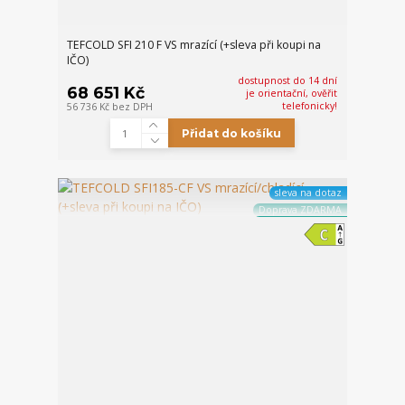
TEFCOLD SFI 210 F VS mrazící (+sleva při koupi na
IČO)
dostupnost do 14 dní
68 651 Kč
je orientační, ověřit
telefonicky!
56 736 Kč
bez DPH
Přidat do košíku
sleva na dotaz
Doprava ZDARMA