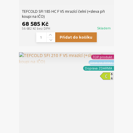
TEFCOLD SFI 185 HC F VS mrazící čelní (+sleva při
koupi na IČO)
68 585 Kč
Skladem
56 682 Kč
bez DPH
Přidat do košíku
TOP produkt
sleva na dotaz
Doprava ZDARMA