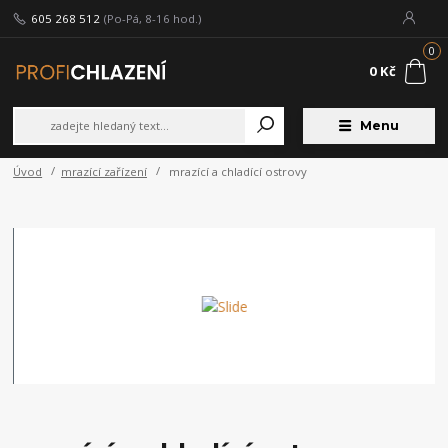
605 268 512
(Po-Pá, 8-16 hod.)
0
0 Kč
Menu
Úvod
mrazící zařízení
mrazící a chladící ostrovy