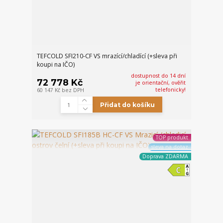
TEFCOLD SFI210-CF VS mrazící/chladící (+sleva při
koupi na IČO)
dostupnost do 14 dní
72 778 Kč
je orientační, ověřit
telefonicky!
60 147 Kč
bez DPH
Přidat do košíku
TOP produkt
sleva na dotaz
Doprava ZDARMA