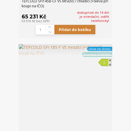
TEFCOLD SFI145B-CF VS Mrazicí / chladicí (+sleva při
koupi na IČO)
dostupnost do 14 dní
65 231 Kč
je orientační, ověřit
telefonicky!
53 910 Kč
bez DPH
Přidat do košíku
sleva na dotaz
Doprava ZDARMA