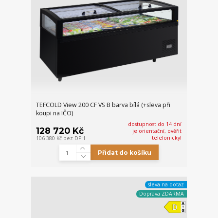
TEFCOLD View 200 CF VS B barva bílá (+sleva při
koupi na IČO)
dostupnost do 14 dní
128 720 Kč
je orientační, ověřit
telefonicky!
106 380 Kč
bez DPH
Přidat do košíku
sleva na dotaz
Doprava ZDARMA