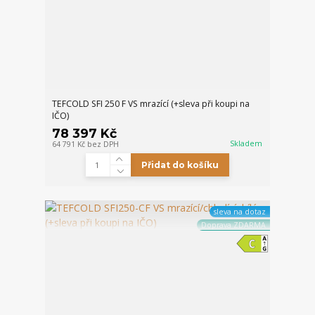
TEFCOLD SFI 250 F VS mrazící (+sleva při koupi na
IČO)
78 397 Kč
Skladem
64 791 Kč
bez DPH
Přidat do košíku
sleva na dotaz
Doprava ZDARMA