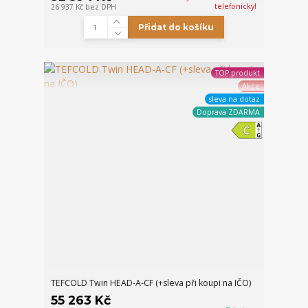
telefonicky!
26 937 Kč
bez DPH
Přidat do košíku
TOP produkt
Akce
sleva na dotaz
Doprava ZDARMA
TEFCOLD Twin HEAD-A-CF (+sleva při koupi na IČO)
55 263 Kč