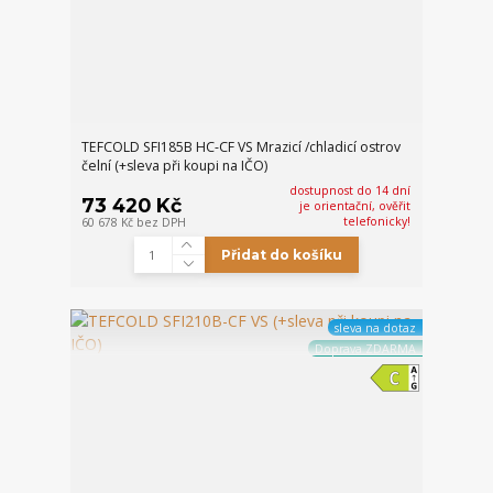
TEFCOLD SFI185B HC-CF VS Mrazicí /chladicí ostrov
čelní (+sleva při koupi na IČO)
dostupnost do 14 dní
73 420 Kč
je orientační, ověřit
telefonicky!
60 678 Kč
bez DPH
Přidat do košíku
sleva na dotaz
Doprava ZDARMA