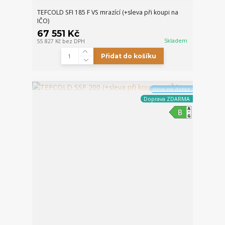
TEFCOLD SFI 185 F VS mrazící (+sleva při koupi na
IČO)
67 551 Kč
Skladem
55 827 Kč
bez DPH
Přidat do košíku
sleva na dotaz
Doprava ZDARMA