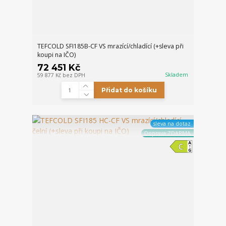
TEFCOLD SFI185B-CF VS mrazící/chladící (+sleva při
koupi na IČO)
72 451 Kč
Skladem
59 877 Kč
bez DPH
Přidat do košíku
sleva na dotaz
Doprava ZDARMA