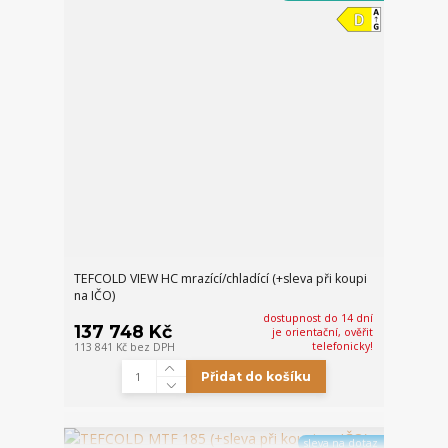
TEFCOLD VIEW HC mrazící/chladící (+sleva při koupi
na IČO)
dostupnost do 14 dní
137 748 Kč
je orientační, ověřit
telefonicky!
113 841 Kč
bez DPH
Přidat do košíku
sleva na dotaz