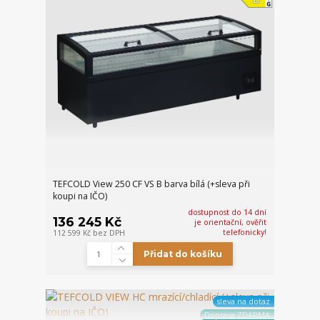
TEFCOLD View 250 CF VS B barva bílá (+sleva při
koupi na IČO)
dostupnost do 14 dní
136 245 Kč
je orientační, ověřit
telefonicky!
112 599 Kč
bez DPH
Přidat do košíku
sleva na dotaz
Doprava ZDARMA