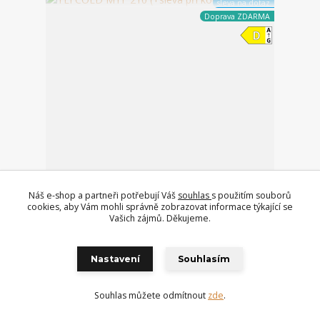
sleva na dotaz
Doprava ZDARMA
Náš e-shop a partneři potřebují Váš
souhlas
s použitím souborů
cookies, aby Vám mohli správně zobrazovat informace týkající se
Vašich zájmů. Děkujeme.
TEFCOLD MTF 210 (+sleva při koupi na IČO)
dostupnost do 14 dní
146 405 Kč
je orientační, ověřit
telefonicky!
120 996 Kč
bez DPH
Nastavení
Souhlasím
Přidat do košíku
Souhlas můžete odmítnout
zde
.