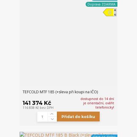
Doprava ZDARMA
TEFCOLD MTF 185 (+sleva při koupi na IČO)
dostupnost do 14 dní
141 374 Kč
je orientační, ověřit
telefonicky!
116 838 Kč
bez DPH
Přidat do košíku
sleva na dotaz