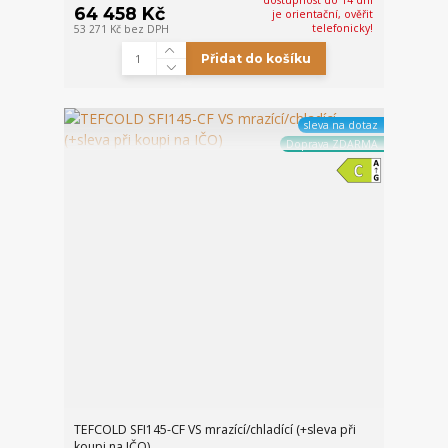
dostupnost do 14 dní
64 458 Kč
je orientační, ověřit
telefonicky!
53 271 Kč
bez DPH
Přidat do košíku
sleva na dotaz
Doprava ZDARMA
TEFCOLD SFI145-CF VS mrazící/chladící (+sleva při
koupi na IČO)