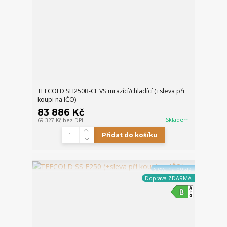
TEFCOLD SFI250B-CF VS mrazící/chladící (+sleva při
koupi na IČO)
83 886 Kč
Skladem
69 327 Kč
bez DPH
Přidat do košíku
sleva na dotaz
Doprava ZDARMA