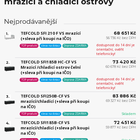
mrazící a chladící ostrovy
Nejprodávanější
TEFCOLD SFI 210 F VS mrazící
68 651 Kč
1.
(+sleva při koupi na IČO)
56 736 Kč bez DPH
dostupnost do 14 dní je
TOP produkt
sleva na dotaz
Doprava ZDARMA
orientační, ověřit
telefonicky!
TEFCOLD SFI185B HC-CF VS
73 420 Kč
2.
Mrazicí /chladicí ostrov čelní
60 678 Kč bez DPH
(+sleva při koupi na IČO)
dostupnost do 14 dní je
TOP produkt
sleva na dotaz
Doprava ZDARMA
orientační, ověřit
telefonicky!
TEFCOLD SFI250B-CF VS
83 886 Kč
3.
mrazící/chladící (+sleva při koupi
69 327 Kč bez DPH
na IČO)
Skladem
TOP produkt
sleva na dotaz
Doprava ZDARMA
TEFCOLD SFI185B-CF VS
72 451 Kč
4.
mrazící/chladící (+sleva při koupi
59 877 Kč bez DPH
na IČO)