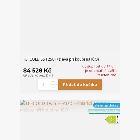
TEFCOLD SS F250 (+sleva při koupi na IČO)
dostupnost do 14 dní
84 528 Kč
je orientační, ověřit
telefonicky!
69 858 Kč
bez DPH
Přidat do košíku
sleva na dotaz
Doprava ZDARMA