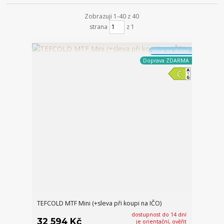
Zobrazuji 1-40 z 40
strana
z 1
sleva na dotaz
Doprava ZDARMA
TEFCOLD MTF Mini (+sleva při koupi na IČO)
dostupnost do 14 dní
32 594 Kč
je orientační, ověřit