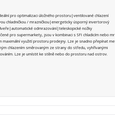
ální pro optimalizaci úložného prostoru|ventilované chlazení
vou chladničkou / mrazničkou|energeticky úsporný invertorový
dveře|automatické odmrazování|teleskopické nožky
 určené pro supermarkety, jsou v kombinaci s SFI chladicím nebo mr
m maximální využití prostoru prodejny. Lze je snadno přepínat me
aným chlazením směrovaným ze strany do středu, vyhřívanými
áním. Lze je umístit ke stěně nebo do prostoru nad ostrov.