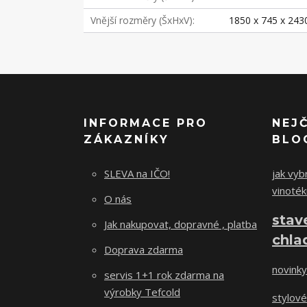
Vnější rozměry (ŠxHxV)
1850 x 745 x 24
INFORMACE PRO
NEJ
ZÁKAZNÍKY
BLO
SLEVA na IČO!
jak vybr
vinoték
O nás
stav
Jak nakupovat, dopravné , platba
chla
Doprava zdarma
novinky
servis 1+1 rok zdarma na
výrobky Tefcold
stylové