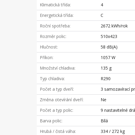
Klimatická třída
4
Energetická třída
C
Roční spotřeba
2672 kWh/rok
Rozměr polic
510x423
Hlučnost
58 dB(A)
Příkon
1057 W
Množství chladiva
135 g
Typ chladiva
R290
Počet a typ dveří
3 samozavírací p
Změna otevírání dveří
Ne
Počet a typ polic
9 nastavitelné drá
Barva polic
Bílá
Hrubá / čistá váha
334 / 272 kg