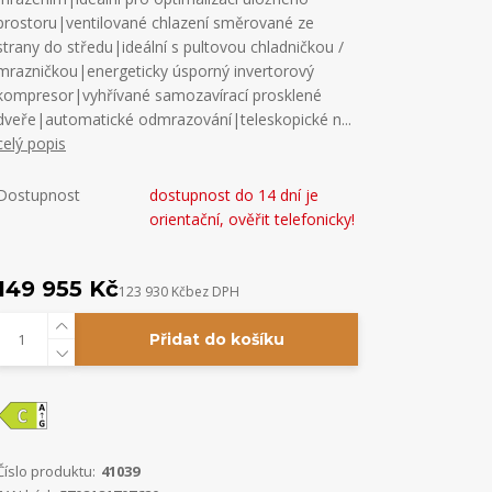
prostoru|ventilované chlazení směrované ze
strany do středu|ideální s pultovou chladničkou /
mrazničkou|energeticky úsporný invertorový
kompresor|vyhřívané samozavírací prosklené
dveře|automatické odmrazování|teleskopické n...
celý popis
Dostupnost
dostupnost do 14 dní je
orientační, ověřit telefonicky!
149 955 Kč
123 930 Kč
bez DPH
Přidat do košíku
Číslo produktu:
41039