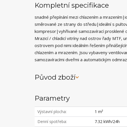
Kompletní specifikace
snadné přepínání mezi chlazením a mrazením|ide
směrované ze strany do středu|ideální s pulto
kompresor|vyhřívané samozavírací prosklené 
Mrazicí / chladicí vitríny nad ostrov řady MTF,
ostrovem pod nimi ideálním řešením přinášející
chlazením a mrazením. Jsou vybaveny ventilov
samozavíracími dveřmi a automatickým odmrazov
Původ zboží
Parametry
Výstavní plocha
1 m²
Denní spotřeba
7.32 kWh/24h