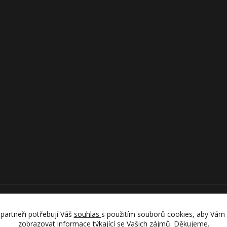
Upravit sběr cookies.
partneři potřebují Váš
souhlas
s použitím souborů cookies, aby Vám
zobrazovat informace týkající se Vašich zájmů. Děkujeme.