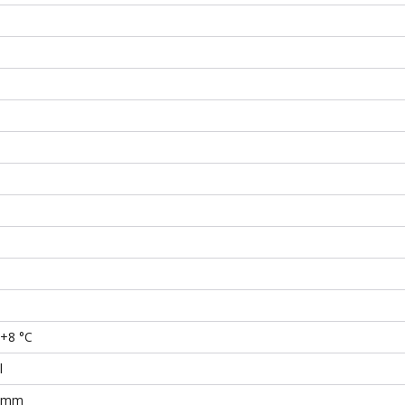
 +8 °C
l
7 mm