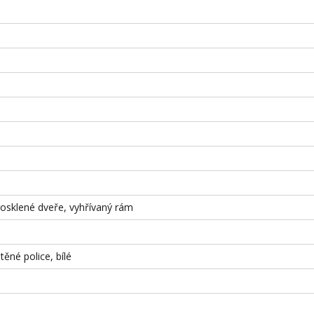
rosklené dveře, vyhřívaný rám
těné police, bílé