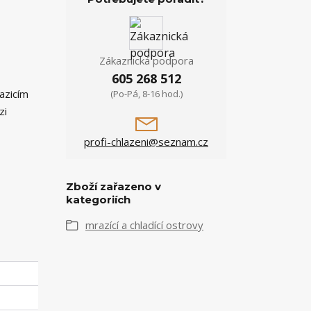
Zákaznická podpora
605 268 512
azicím
(Po-Pá, 8-16 hod.)
zi
profi-chlazeni@seznam.cz
Zboží zařazeno v
kategoriích
mrazící a chladící ostrovy