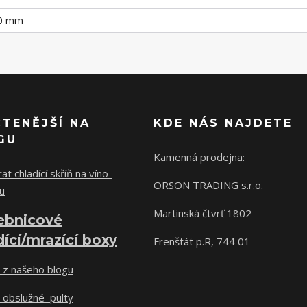
30 mm
ČTENĚJŠÍ NA
KDE NÁS NAJDETE
GU
Kamenná prodejna:
at chladící skříň na víno-
ORSON TRADING s.r.o.
u
Martinská čtvrť 1802
ebnicové
dící/mrazící boxy
Frenštát p.R, 744 01
 z našeho blogu
 obslužné pulty