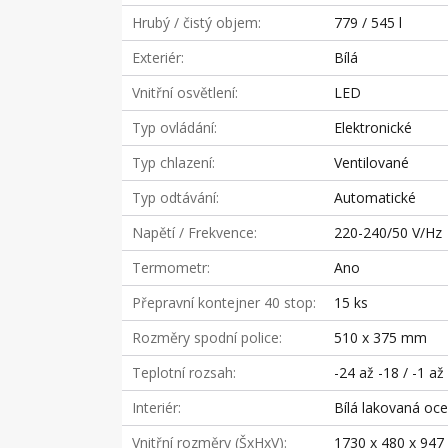
Hrubý / čistý objem
779 / 545 l
Exteriér
Bílá
Vnitřní osvětlení
LED
Typ ovládání
Elektronické
Typ chlazení
Ventilované
Typ odtávání
Automatické
Napětí / Frekvence
220-240/50 V/Hz
Termometr
Ano
Přepravní kontejner 40 stop
15 ks
Rozměry spodní police
510 x 375 mm
Teplotní rozsah
-24 až -18 / -1 až
Interiér
Bílá lakovaná oce
Vnitřní rozměry (ŠxHxV)
1730 x 480 x 94