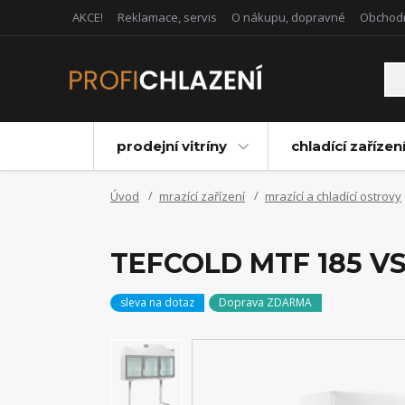
AKCE!
Reklamace, servis
O nákupu, dopravné
Obchod
prodejní vitríny
chladící zařízen
Úvod
mrazící zařízení
mrazící a chladící ostrovy
TEFCOLD MTF 185 VS (
sleva na dotaz
Doprava ZDARMA