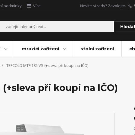
ní podmínky
Více
Nevíte si rady? Zavolejte.
Hleda
í
mrazící zařízení
stolní zařízení
ch
TEFCOLD MTF 185 VS (+sleva při koupi na IČO)
+sleva při koupi na IČO)