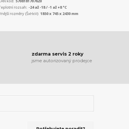
EAN kód:
5708181707620
Teplotní rozsah:
-24 až -18 / -1 až +8 °C
Vnější rozměry (ŠxHxV):
1850 x 745 x 2430 mm
zdarma servis 2 roky
jsme autorizovaný prodejce
Potřebujete poradit?