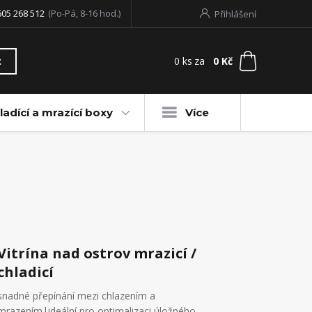
605 268 512
(Po-Pá, 8-16 hod.)
Přihlášení
0
ks
za
0 Kč
t
ladící a mrazící boxy
Více
Vitrína nad ostrov mrazicí /
chladicí
snadné přepínání mezi chlazením a
mrazením|ideální pro optimalizaci úložného