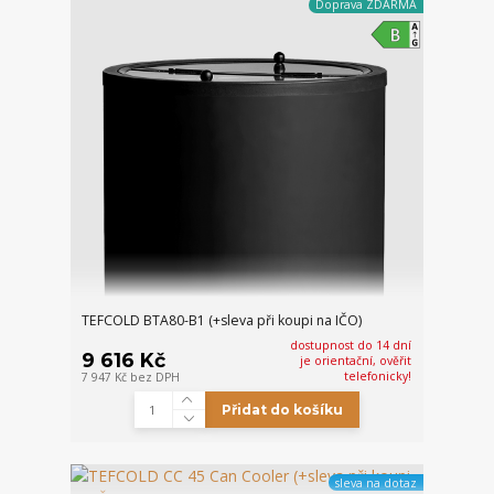
Doprava ZDARMA
TEFCOLD BTA80-B1 (+sleva při koupi na IČO)
dostupnost do 14 dní
9 616 Kč
je orientační, ověřit
telefonicky!
7 947 Kč
bez DPH
Přidat do košíku
sleva na dotaz