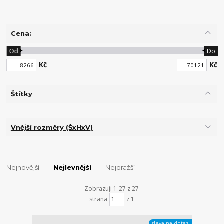
Cena:
Od
Do
Kč
Kč
Štítky
Vnější rozměry (ŠxHxV)
Nejnovější
Nejlevnější
Nejdražší
Zobrazuji 1-27 z 27
strana
z 1
sleva na dotaz