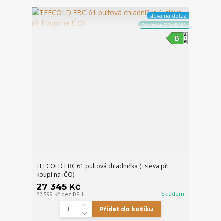
sleva na dotaz
Doprava ZDARMA
TEFCOLD EBC 61 pultová chladnička (+sleva při
koupi na IČO)
27 345 Kč
Skladem
22 599 Kč
bez DPH
Přidat do košíku