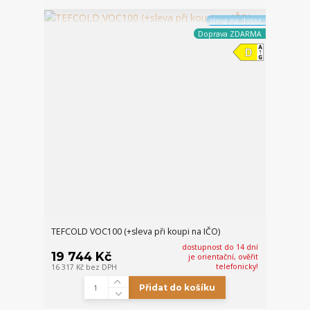
sleva na dotaz
Doprava ZDARMA
TEFCOLD VOC100 (+sleva při koupi na IČO)
dostupnost do 14 dní
19 744 Kč
je orientační, ověřit
telefonicky!
16 317 Kč
bez DPH
Přidat do košíku