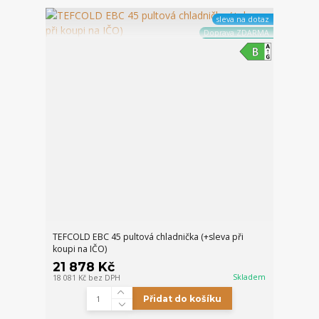
sleva na dotaz
Doprava ZDARMA
TEFCOLD EBC 45 pultová chladnička (+sleva při
koupi na IČO)
21 878 Kč
Skladem
18 081 Kč
bez DPH
Přidat do košíku