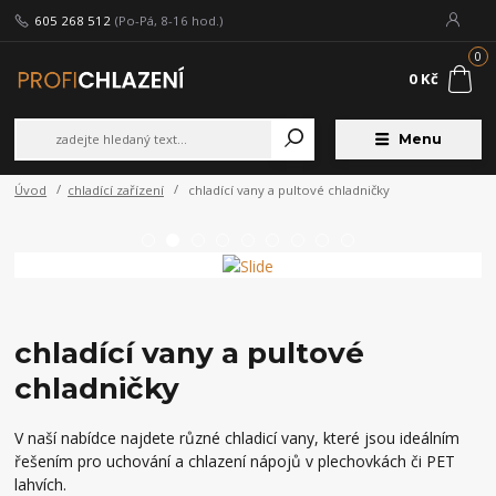
605 268 512
(Po-Pá, 8-16 hod.)
0
0 Kč
Menu
Úvod
chladící zařízení
chladící vany a pultové chladničky
chladící vany a pultové
chladničky
V naší nabídce najdete různé chladicí vany, které jsou ideálním
řešením pro uchování a chlazení nápojů v plechovkách či PET
lahvích.