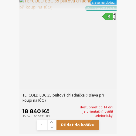
sleva na dotaz
Doprava ZDARMA
TEFCOLD EBC 35 pultová chladnička (+sleva při
koupi na IČO)
dostupnost do 14 dní
18 840 Kč
je orientační, ověřit
telefonicky!
15 570 Kč
bez DPH
Přidat do košíku