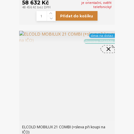
58 632 Kč
je orientační, ověřit
telefonicky!
48 456 Kč
bez DPH
Přidat do košíku
sleva na dotaz
Doprava ZDARMA
ELCOLD MOBILUX 21 COMBI (+sleva při koupi na
IČO)