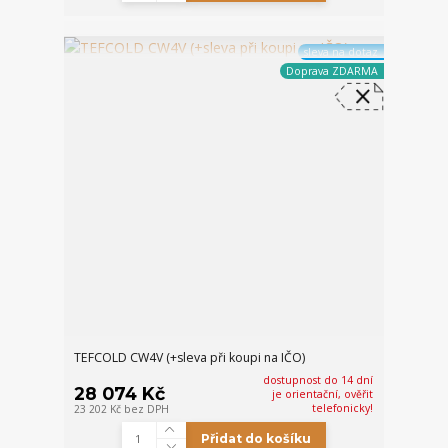
sleva na dotaz
Doprava ZDARMA
TEFCOLD CW4V (+sleva při koupi na IČO)
dostupnost do 14 dní
28 074 Kč
je orientační, ověřit
telefonicky!
23 202 Kč
bez DPH
Přidat do košíku