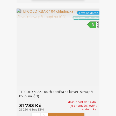
sleva na dotaz
Doprava ZDARMA
TEFCOLD KBAK 104 chladnička na láhve(+sleva při
koupi na IČO)
dostupnost do 14 dní
31 733 Kč
je orientační, ověřit
telefonicky!
26 226 Kč
bez DPH