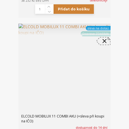
telefonicky!
38 232 Kč
bez DPH
Přidat do košíku
sleva na dotaz
Doprava ZDARMA
ELCOLD MOBILUX 11 COMBI AKU (+sleva při koupi
na IČO)
dostupnost do 14 dní