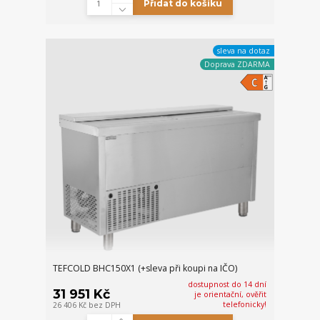
Přidat do košíku
sleva na dotaz
Doprava ZDARMA
TEFCOLD BHC150X1 (+sleva při koupi na IČO)
dostupnost do 14 dní
31 951 Kč
je orientační, ověřit
telefonicky!
26 406 Kč
bez DPH