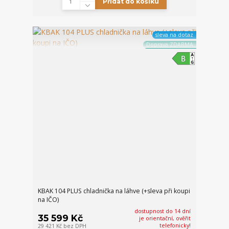
Přidat do košíku
sleva na dotaz
Doprava ZDARMA
KBAK 104 PLUS chladnička na láhve (+sleva při koupi
na IČO)
dostupnost do 14 dní
35 599 Kč
je orientační, ověřit
telefonicky!
29 421 Kč
bez DPH