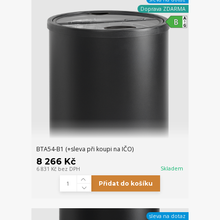
Doprava ZDARMA
BTA54-B1 (+sleva při koupi na IČO)
8 266 Kč
Skladem
6 831 Kč
bez DPH
Přidat do košíku
sleva na dotaz