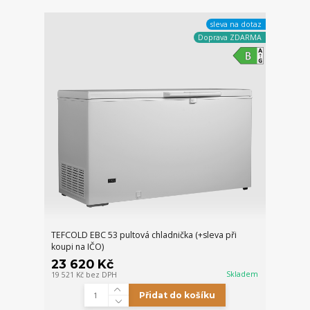
sleva na dotaz
Doprava ZDARMA
TEFCOLD EBC 53 pultová chladnička (+sleva při
koupi na IČO)
23 620 Kč
Skladem
19 521 Kč
bez DPH
Přidat do košíku