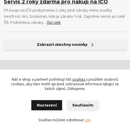
Servis 2 roky zdarma pro nákup na IČO
Při koupi na IČO poskytneme 2 roky plné záruky mimo značky
Vestfrost, Aro, Scotsman, kde je záruka 1rok. Zajistíme servis po celé
ČR. Podmínkou záruky...
číst celé
Zobrazit všechny novinky
doprava zdarma, informace o doručení a sběr
Náš e-shop a partneři potřebují Váš
souhlas
s použitím souborů
spotřebičů
cookies, aby Vám mohli správně zobrazovat informace týkající se
po celé ČR
Vašich zájmů. Děkujeme.
nákup na IČO se slevou
pro slevu klikněte zde
Nastavení
Souhlasím
reklamace, servis, instalace
péče o naše partnery
Souhlas můžete odmítnout
zde
.
zdarma servis 2 roky