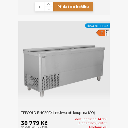
Přidat do košíku
sleva na dotaz
TEFCOLD BHC200X1 (+sleva při koupi na IČO)
dostupnost do 14 dní
38 779 Kč
je orientační, ověřit
telefonicky!
32 049 Kč
bez DPH