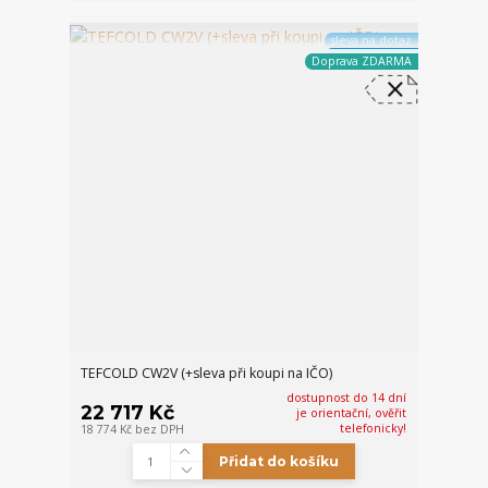
sleva na dotaz
Doprava ZDARMA
TEFCOLD CW2V (+sleva při koupi na IČO)
dostupnost do 14 dní
22 717 Kč
je orientační, ověřit
telefonicky!
18 774 Kč
bez DPH
Přidat do košíku