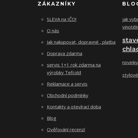
ZÁKAZNÍKY
BLO
SLEVA na IČO!
jak vybr
vinoték
O nás
stav
Jak nakupovat, dopravné , platba
chla
Doprava zdarma
novinky
servis 1+1 rok zdarma na
výrobky Tefcold
stylové
Reklamace a servis
Obchodní podmínky
Kontakty a otevírací doba
Blog
Ověřování recenzí