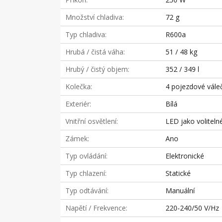
Množství chladiva
72 g
Typ chladiva
R600a
Hrubá / čistá váha
51 / 48 kg
Hrubý / čistý objem
352 / 349 l
Kolečka
4 pojezdové vále
Exteriér
Bílá
Vnitřní osvětlení
LED jako volitelné
Zámek
Ano
Typ ovládání
Elektronické
Typ chlazení
Statické
Typ odtávání
Manuální
Napětí / Frekvence
220-240/50 V/Hz