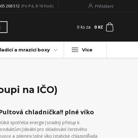
605 268 512
(Po-Pá, 8-16 hod.)
Přihlášení
0
ks
za
0 Kč
t
ladící a mrazící boxy
Více
oupi na IČO)
Pultová chladnička!! plné víko
nízká spotřeba energie|snadný přístup k
produktům|ideální pro skladování čerstvého
ovoce a zeleniny|plné víko|statické chlazeníŘada