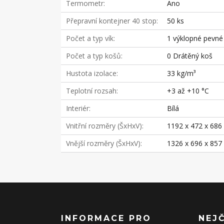
Termometr
Ano
Přepravní kontejner 40 stop
50 ks
Počet a typ vík
1 výklopné pevné
Počet a typ košů
0 Drátěný koš
Hustota izolace
33 kg/m³
Teplotní rozsah
+3 až +10 °C
Interiér
Bílá
Vnitřní rozměry (ŠxHxV)
1192 x 472 x 68
Vnější rozměry (ŠxHxV)
1326 x 696 x 85
INFORMACE PRO
NEJ