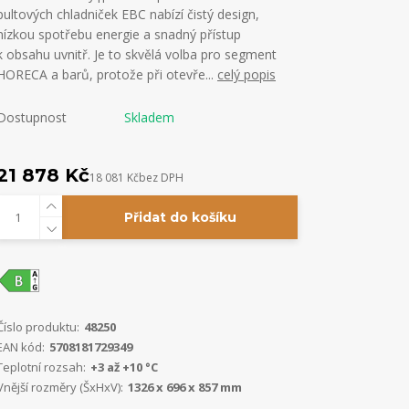
pultových chladniček EBC nabízí čistý design,
nízkou spotřebu energie a snadný přístup
k obsahu uvnitř. Je to skvělá volba pro segment
HORECA a barů, protože při otevře...
celý popis
Dostupnost
Skladem
21 878 Kč
18 081 Kč
bez DPH
Přidat do košíku
Číslo produktu:
48250
EAN kód:
5708181729349
Teplotní rozsah:
+3 až +10 °C
Vnější rozměry (ŠxHxV):
1326 x 696 x 857 mm