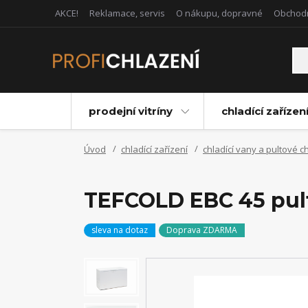
AKCE!
Reklamace, servis
O nákupu, dopravné
Obchod
prodejní vitríny
chladící zařízen
Úvod
chladící zařízení
chladící vany a pultové c
TEFCOLD EBC 45 pulto
sleva na dotaz
Doprava ZDARMA