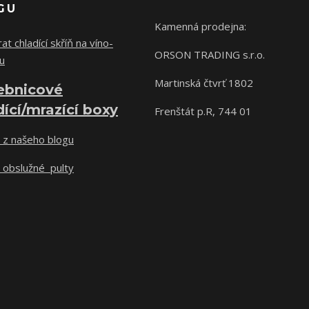
GU
Kamenná prodejna:
at chladící skříň na víno-
ORSON TRADING s.r.o.
u
Martinská čtvrť 1802
ebnicové
dící/mrazící boxy
Frenštát p.R, 744 01
 z našeho blogu
 obslužné pulty