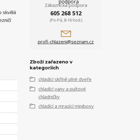
Zákaznická podpora
o skvělá
605 268 512
zničí
(Po-Pá, 8-16 hod.)
profi-chlazeni@seznam.cz
Zboží zařazeno v
kategoriích
chladící skříně plné dveře
chladící vany a pultové
chladničky
chladící a mrazící miniboxy