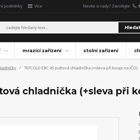
ní podmínky
Více
Nevíte si rady? Zavolejte.
Hleda
í
mrazící zařízení
stolní zařízení
ch
hladničky
TEFCOLD EBC 45 pultová chladnička (+sleva při koupi na IČO)
vá chladnička (+sleva při k