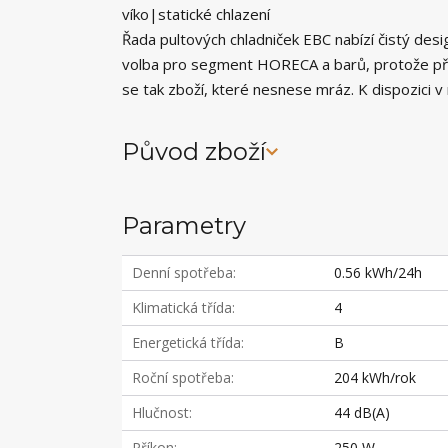
víko|statické chlazení
Řada pultových chladniček EBC nabízí čistý desi
volba pro segment HORECA a barů, protože při 
se tak zboží, které nesnese mráz. K dispozici v 
Původ zboží
Parametry
Denní spotřeba
0.56 kWh/24h
Klimatická třída
4
Energetická třída
B
Roční spotřeba
204 kWh/rok
Hlučnost
44 dB(A)
Příkon
250 W