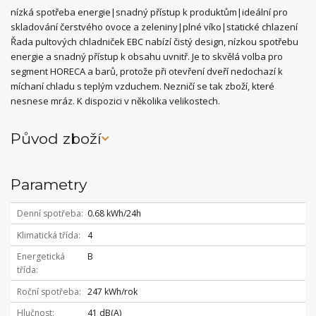
nízká spotřeba energie|snadný přístup k produktům|ideální pro
skladování čerstvého ovoce a zeleniny|plné víko|statické chlazení
Řada pultových chladniček EBC nabízí čistý design, nízkou spotřebu
energie a snadný přístup k obsahu uvnitř. Je to skvělá volba pro
segment HORECA a barů, protože při otevření dveří nedochazí k
míchaní chladu s teplým vzduchem. Nezničí se tak zboží, které
nesnese mráz. K dispozici v několika velikostech.
Původ zboží
Parametry
Denní spotřeba
0.68 kWh/24h
Klimatická třída
4
Energetická
B
třída
Roční spotřeba
247 kWh/rok
Hlučnost
41 dB(A)