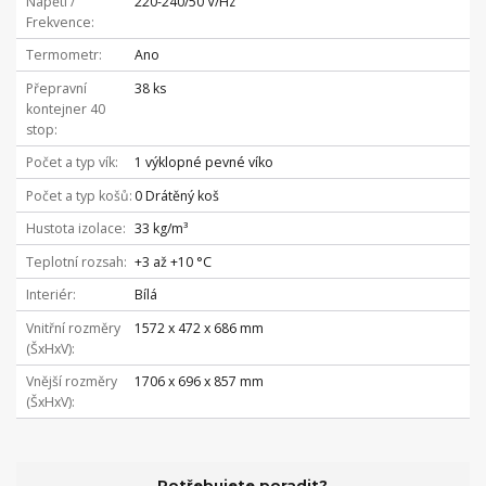
Napětí /
220-240/50 V/Hz
Frekvence
Termometr
Ano
Přepravní
38 ks
kontejner 40
stop
Počet a typ vík
1 výklopné pevné víko
Počet a typ košů
0 Drátěný koš
Hustota izolace
33 kg/m³
Teplotní rozsah
+3 až +10 °C
Interiér
Bílá
Vnitřní rozměry
1572 x 472 x 686 mm
(ŠxHxV)
Vnější rozměry
1706 x 696 x 857 mm
(ŠxHxV)
Potřebujete poradit?