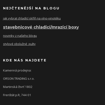
NEJČTENĚJŠÍ NA BLOGU
jak vybrat chladící skříň na víno-vinotéku
stavebnicové chladící/mrazící boxy
novinky z našeho blogu
stylové obslužné pulty
KDE NÁS NAJDETE
Kamenná prodejna:
ORSON TRADING s.r.o.
Martinská čtvrť 1802
Frenštát p.R, 744 01