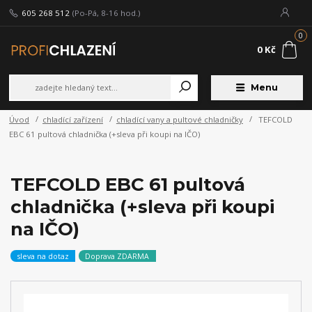
605 268 512
(Po-Pá, 8-16 hod.)
0
0 Kč
Menu
Úvod
chladící zařízení
chladící vany a pultové chladničky
TEFCOLD
EBC 61 pultová chladnička (+sleva při koupi na IČO)
TEFCOLD EBC 61 pultová
chladnička (+sleva při koupi
na IČO)
sleva na dotaz
Doprava ZDARMA