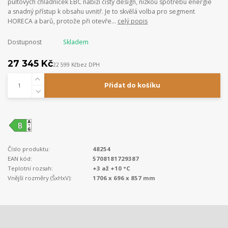
pultových chladniček EBC nabízí čistý design, nízkou spotřebu energie
a snadný přístup k obsahu uvnitř. Je to skvělá volba pro segment
HORECA a barů, protože při otevře...
celý popis
Dostupnost
Skladem
27 345 Kč
22 599 Kč
bez DPH
Přidat do košíku
Číslo produktu:
48254
EAN kód:
5708181729387
Teplotní rozsah:
+3 až +10 °C
Vnější rozměry (ŠxHxV):
1706 x 696 x 857 mm