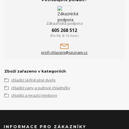
Zákaznická podpora
605 268 512
(Po-Pá, 8-16 hod.)
profi-chlazeni@seznam.cz
Zboží zařazeno v kategoriích
chladící skříně plné dveře
chladící vany a pultové chladničky
chladící a mrazící miniboxy
INFORMACE PRO ZÁKAZNÍKY