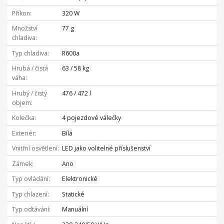
Příkon
320 W
Množství
77 g
chladiva
Typ chladiva
R600a
Hrubá / čistá
63 / 58 kg
váha
Hrubý / čistý
476 / 472 l
objem
Kolečka
4 pojezdové válečky
Exteriér
Bílá
Vnitřní osvětlení
LED jako volitelné příslušenství
Zámek
Ano
Typ ovládání
Elektronické
Typ chlazení
Statické
Typ odtávání
Manuální