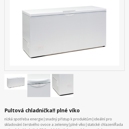
Pultová chladnička!! plné víko
nízká spotřeba energie|snadný přístup k produktům|ideální pro
skladování čerstvého ovoce a zeleniny|plné víko|statické chlazeníŘada