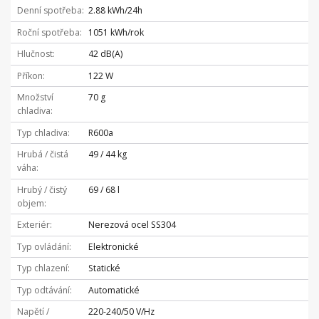
Denní spotřeba
2.88 kWh/24h
Roční spotřeba
1051 kWh/rok
Hlučnost
42 dB(A)
Příkon
122 W
Množství
70 g
chladiva
Typ chladiva
R600a
Hrubá / čistá
49 / 44 kg
váha
Hrubý / čistý
69 / 68 l
objem
Exteriér
Nerezová ocel SS304
Typ ovládání
Elektronické
Typ chlazení
Statické
Typ odtávání
Automatické
Napětí /
220-240/50 V/Hz