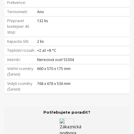
Frekvence
Termometr
Ano
Přepravní
132 ks
kontejner 40
stop
Kapacita GN
2 ks
Teplotní rozsah
+2 až +8 °C
Interiér
Nerezová ocel SS304
Vnitřní rozměry
660 x 570 x 175 mm
(ŠxHxV)
Vnější rozměry
768 x 678 x 536 mm
(ŠxHxV)
Potřebujete poradit?