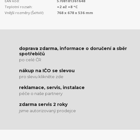
EAN kód:
5708181361648
Teplotní rozsah:
+2 až +8 °C
Vnější rozměry (ŠxHxV):
768 x 678 x 536 mm
doprava zdarma, informace o doručení a sběr
spotřebičů
po celé ČR
nákup na IČO se slevou
pro slevu klikněte zde
reklamace, servis, instalace
péče o naše partnery
zdarma servis 2 roky
jsme autorizovaný prodejce