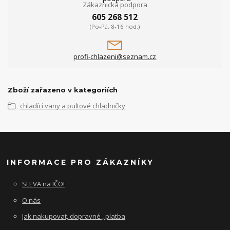
Zákaznická podpora
605 268 512
(Po-Pá, 8-16 hod.)
profi-chlazeni@seznam.cz
Zboží zařazeno v kategoriích
chladící vany a pultové chladničky
INFORMACE PRO ZÁKAZNÍKY
SLEVA na IČO!
O nás
Jak nakupovat, dopravné , platba