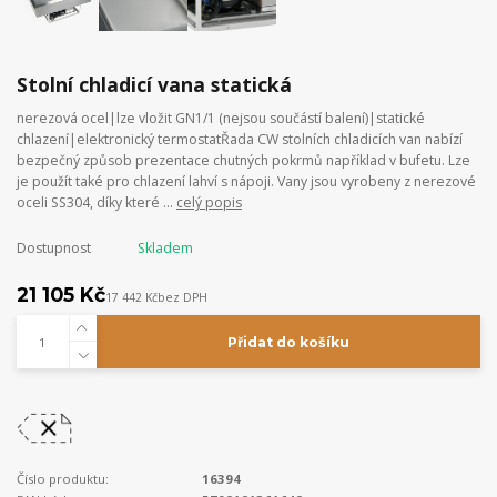
Stolní chladicí vana statická
nerezová ocel|lze vložit GN1/1 (nejsou součástí balení)|statické
chlazení|elektronický termostatŘada CW stolních chladicích van nabízí
bezpečný způsob prezentace chutných pokrmů například v bufetu. Lze
je použít také pro chlazení lahví s nápoji. Vany jsou vyrobeny z nerezové
oceli SS304, díky které ...
celý popis
Dostupnost
Skladem
21 105 Kč
17 442 Kč
bez DPH
Přidat do košíku
Číslo produktu:
16394