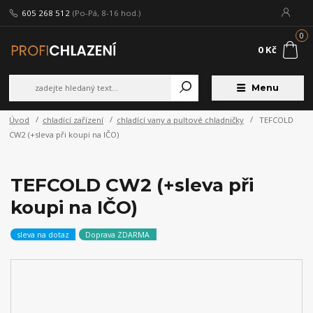
605 268 512
(Po-Pá, 8-16 hod.)
0
0 Kč
Menu
Úvod
chladící zařízení
chladící vany a pultové chladničky
TEFCOLD
CW2 (+sleva při koupi na IČO)
TEFCOLD CW2 (+sleva při
koupi na IČO)
sleva na dotaz
Doprava ZDARMA