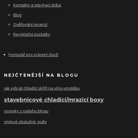
Kontakty a otevírací doba
Blog
Ověřování recenzí
Recyklační poplatky
Formulář pro vrácení zboží
NEJČTENĚJŠÍ NA BLOGU
jak vybrat chladící skříň na víno-vinotéku
stavebnicové chladící/mrazící boxy
novinky z našeho blogu
stylové obslužné pulty