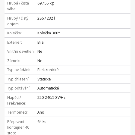
Hrubá / čistá
69 / 55 kg
váha
Hrubý / čistý
286 / 232 l
objem
Kolečka
Kolečka 360°
Exteriér
Bílá
Vnitřní osvětlení
Ne
Zámek
Ne
Typ ovládání
Elektronické
Typ chlazení
Statické
Typ odtávání
Automatické
Napětí /
220-240/50 V/Hz
Frekvence
Termometr
Ano
Přepravní
64 ks
kontejner 40
stop