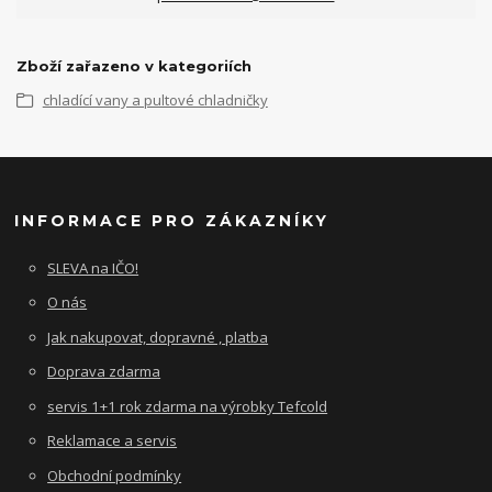
Zboží zařazeno v kategoriích
chladící vany a pultové chladničky
INFORMACE PRO ZÁKAZNÍKY
SLEVA na IČO!
O nás
Jak nakupovat, dopravné , platba
Doprava zdarma
servis 1+1 rok zdarma na výrobky Tefcold
Reklamace a servis
Obchodní podmínky