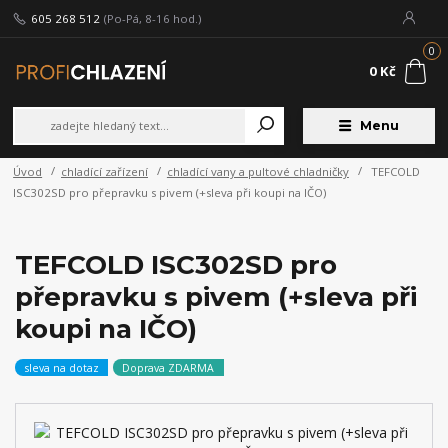
605 268 512
(Po-Pá, 8-16 hod.)
0
0 Kč
Menu
Úvod
chladící zařízení
chladící vany a pultové chladničky
TEFCOLD
ISC302SD pro přepravku s pivem (+sleva při koupi na IČO)
TEFCOLD ISC302SD pro
přepravku s pivem (+sleva při
koupi na IČO)
sleva na dotaz
Doprava ZDARMA