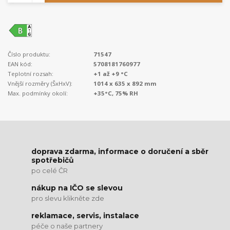
Číslo produktu:
71547
EAN kód:
5708181760977
Teplotní rozsah:
+1 až +9 °C
Vnější rozměry (ŠxHxV):
1014 x 635 x 892 mm
Max. podmínky okolí:
+35°C, 75% RH
doprava zdarma, informace o doručení a sběr
spotřebičů
po celé ČR
nákup na IČO se slevou
pro slevu klikněte zde
reklamace, servis, instalace
péče o naše partnery