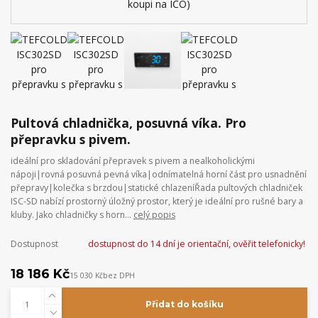
Pultová chladnička, posuvná víka. Pro
přepravku s pivem.
ideální pro skladování přepravek s pivem a nealkoholickými
nápoji|rovná posuvná pevná víka|odnímatelná horní část pro usnadnění
přepravy|kolečka s brzdou|statické chlazeníŘada pultových chladniček
ISC-SD nabízí prostorný úložný prostor, který je ideální pro rušné bary a
kluby. Jako chladničky s horn...
celý popis
Dostupnost
dostupnost do 14 dní je orientační, ověřit telefonicky!
18 186 Kč
15 030 Kč
bez DPH
Přidat do košíku