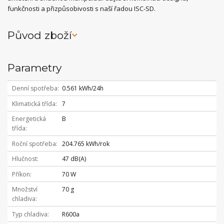
funkčnosti a přizpůsobivosti s naší řadou ISC-SD.
Původ zboží
Parametry
Denní spotřeba
0.561 kWh/24h
Klimatická třída
7
Energetická
B
třída
Roční spotřeba
204.765 kWh/rok
Hlučnost
47 dB(A)
Příkon
70 W
Množství
70 g
chladiva
Typ chladiva
R600a