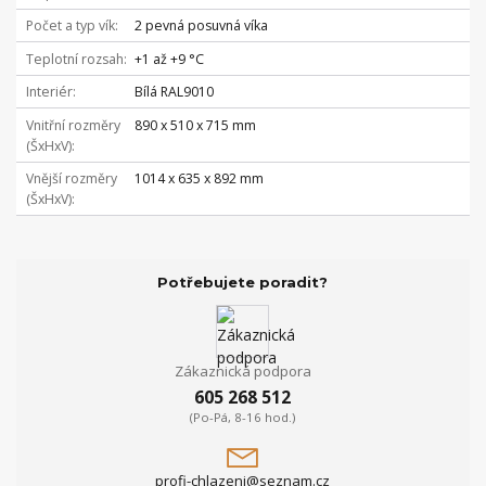
Počet a typ vík
2 pevná posuvná víka
Teplotní rozsah
+1 až +9 °C
Interiér
Bílá RAL9010
Vnitřní rozměry
890 x 510 x 715 mm
(ŠxHxV)
Vnější rozměry
1014 x 635 x 892 mm
(ŠxHxV)
Potřebujete poradit?
Zákaznická podpora
605 268 512
(Po-Pá, 8-16 hod.)
profi-chlazeni@seznam.cz