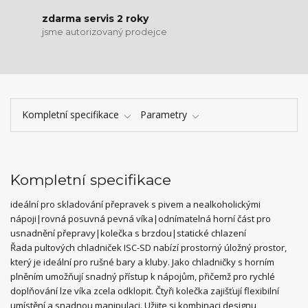
zdarma servis 2 roky
jsme autorizovaný prodejce
Kompletní specifikace
Parametry
Kompletní specifikace
ideální pro skladování přepravek s pivem a nealkoholickými
nápoji|rovná posuvná pevná víka|odnímatelná horní část pro
usnadnění přepravy|kolečka s brzdou|statické chlazení
Řada pultových chladniček ISC-SD nabízí prostorný úložný prostor,
který je ideální pro rušné bary a kluby. Jako chladničky s horním
plněním umožňují snadný přístup k nápojům, přičemž pro rychlé
doplňování lze víka zcela odklopit. Čtyři kolečka zajišťují flexibilní
umístění a snadnou manipulaci. Užijte si kombinaci designu,