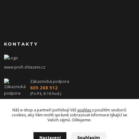
KONTAKTY
www.profi-chlazeni.cz
Zákaznická podpora
605 268 512
(Po-Pá, 8-16 hod.)
profi-chlazeni@seznam.cz
Náš e-shop a partneři potřebují Váš
souhlas
s použitím souborů
cookies, aby Vám mohli správně zobrazovat informace týkající se
Vašich zájmů. Děkujeme.
Nastavení
Souhlasím