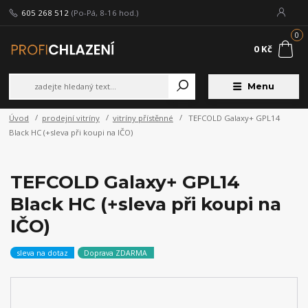
605 268 512
(Po-Pá, 8-16 hod.)
0
0 Kč
Menu
Úvod
prodejní vitríny
vitríny přístěnné
TEFCOLD Galaxy+ GPL14
Black HC (+sleva při koupi na IČO)
TEFCOLD Galaxy+ GPL14
Black HC (+sleva při koupi na
IČO)
sleva na dotaz
Doprava ZDARMA