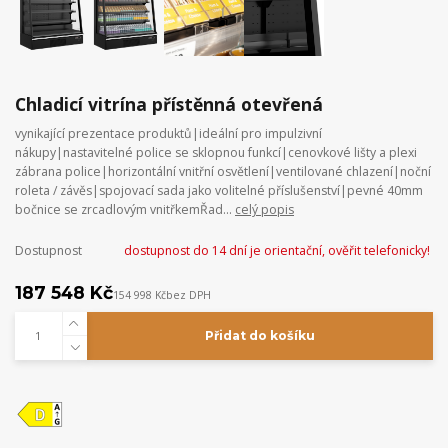
Chladicí vitrína přístěnná otevřená
vynikající prezentace produktů|ideální pro impulzivní
nákupy|nastavitelné police se sklopnou funkcí|cenovkové lišty a plexi
zábrana police|horizontální vnitřní osvětlení|ventilované chlazení|noční
roleta / závěs|spojovací sada jako volitelné příslušenství|pevné 40mm
bočnice se zrcadlovým vnitřkemŘad...
celý popis
Dostupnost
dostupnost do 14 dní je orientační, ověřit telefonicky!
187 548 Kč
154 998 Kč
bez DPH
Přidat do košíku