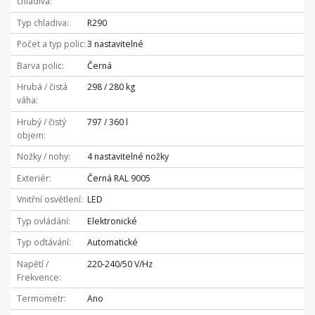
chladiva
Typ chladiva
R290
Počet a typ polic
3 nastavitelné
Barva polic
Černá
Hrubá / čistá
298 / 280 kg
váha
Hrubý / čistý
797 / 360 l
objem
Nožky / nohy
4 nastavitelné nožky
Exteriér
Černá RAL 9005
Vnitřní osvětlení
LED
Typ ovládání
Elektronické
Typ odtávání
Automatické
Napětí /
220-240/50 V/Hz
Frekvence
Termometr
Ano