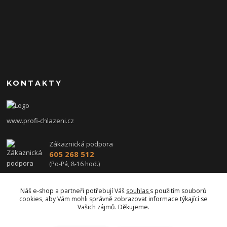
KONTAKTY
www.profi-chlazeni.cz
Zákaznická podpora
605 268 512
(Po-Pá, 8-16 hod.)
profi-chlazeni@seznam.cz
Náš e-shop a partneři potřebují Váš
souhlas
s použitím souborů
cookies, aby Vám mohli správně zobrazovat informace týkající se
Vašich zájmů. Děkujeme.