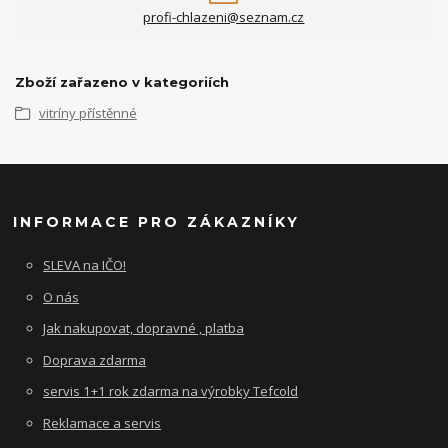
profi-chlazeni@seznam.cz
Zboží zařazeno v kategoriích
vitríny přístěnné
INFORMACE PRO ZÁKAZNÍKY
SLEVA na IČO!
O nás
Jak nakupovat, dopravné , platba
Doprava zdarma
servis 1+1 rok zdarma na výrobky Tefcold
Reklamace a servis