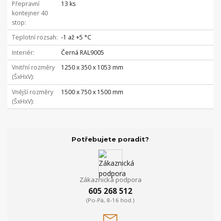
Přepravní
13 ks
kontejner 40
stop
Teplotní rozsah
-1 až +5 °C
Interiér
Černá RAL9005
Vnitřní rozměry
1250 x 350 x 1053 mm
(ŠxHxV)
Vnější rozměry
1500 x 750 x 1500 mm
(ŠxHxV)
Potřebujete poradit?
Zákaznická podpora
605 268 512
(Po-Pá, 8-16 hod.)