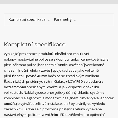
Kompletní specifikace
Parametry
Kompletní specifikace
vynikající prezentace produktů|ideální pro impulzivní
nákupy|nastavitelné police se sklopnou funkcí|cenovkové lišty a
plexi zábrana police|horizontální vnitřní osvětlení|ventilované
chlazení|noční roleta / závěs|spojovací sada jako volitelné
příslušenství|pevné 40mm bočnice se zrcadlovým vnitřkem
Řada nízkých přístěnných vitrín Galaxy+ LOW FGD se dodává s
bezrámovými prosklenými dveřmi a je k dispozici v několika
velikostech. Nabízí vysoce energeticky účinný chladicí systém v
kombinaci s elegantním a moderním designem. Nízká výška jednotek
umožňuje vytvářet celistvé instalace, aniž by bránily ve výhledu
zákazníkovi. Jedná se o prostorné přístěnné vitríny vybavené
nastavitelnými policemi a vnitřním LED osvětlením pro optimální