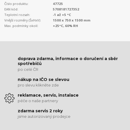
Číslo produktu:
47725
EAN kód:
5708181727352
Teplotní rozsah:
-1 až +5 °C
Vnější rozměry (ŠxHxV):
1500 x 750 x 1500 mm
Max. podmínky okolí:
+25°C, 60% RH
doprava zdarma, informace o doručení a sběr
spotřebičů
po celé ČR
nákup na IČO se slevou
pro slevu klikněte zde
reklamace, servis, instalace
péče o naše partnery
zdarma servis 2 roky
jsme autorizovaný prodejce