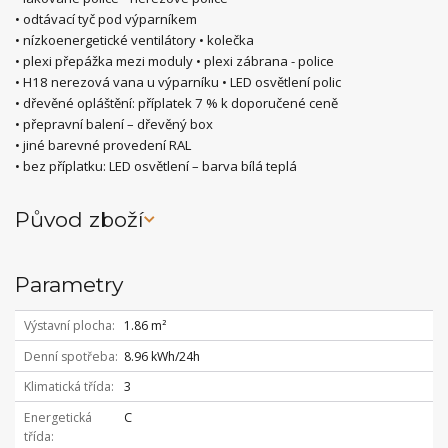
• odtávací tyč pod výparníkem
• nízkoenergetické ventilátory • kolečka
• plexi přepážka mezi moduly • plexi zábrana - police
• H18 nerezová vana u výparníku • LED osvětlení polic
• dřevěné opláštění: příplatek 7 % k doporučené ceně
• přepravní balení – dřevěný box
• jiné barevné provedení RAL
• bez příplatku: LED osvětlení – barva bílá teplá
Původ zboží
Parametry
Výstavní plocha
1.86 m²
Denní spotřeba
8.96 kWh/24h
Klimatická třída
3
Energetická
C
třída