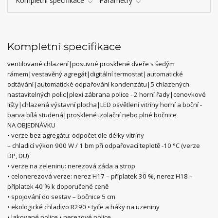
Kompletní specifikace
Parametry
Kompletní specifikace
ventilované chlazení|posuvné prosklené dveře s šedým
rámem|vestavěný agregát|digitální termostat|automatické
odtávání|automatické odpařování kondenzátu|5 chlazených
nastavitelných polic|plexi zábrana police - 2 horní řady|cenovkové
lišty|chlazená výstavní plocha|LED osvětlení vitríny horní a boční -
barva bílá studená|prosklené izolační nebo plné bočnice
NA OBJEDNÁVKU
• verze bez agregátu: odpočet dle délky vitríny
– chladicí výkon 900 W / 1 bm při odpařovací teplotě -10 °C (verze
DP, DU)
• verze na zeleninu: nerezová záda a strop
• celonerezová verze: nerez H17 – příplatek 30 %, nerez H18 –
příplatek 40 % k doporučené ceně
• spojování do sestav – bočnice 5 cm
• ekologické chladivo R290 • tyče a háky na uzeniny
• lakované police • nerezové police