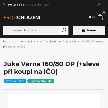
605 268 512
(Po-Pá, 8-16 hod.)
0
0 Kč
Menu
Úvod
prodejní vitríny
vitríny přístěnné
Juka Varna 160/80 DP (+sleva
při koupi na IČO)
Juka Varna 160/80 DP (+sleva
při koupi na IČO)
sleva na dotaz
Doprava ZDARMA