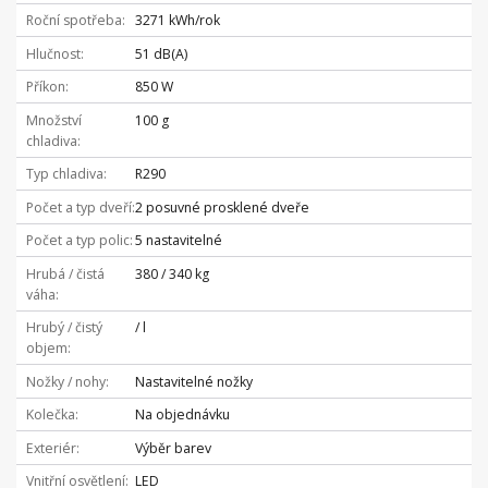
Roční spotřeba
3271 kWh/rok
Hlučnost
51 dB(A)
Příkon
850 W
Množství
100 g
chladiva
Typ chladiva
R290
Počet a typ dveří
2 posuvné prosklené dveře
Počet a typ polic
5 nastavitelné
Hrubá / čistá
380 / 340 kg
váha
Hrubý / čistý
/ l
objem
Nožky / nohy
Nastavitelné nožky
Kolečka
Na objednávku
Exteriér
Výběr barev
Vnitřní osvětlení
LED