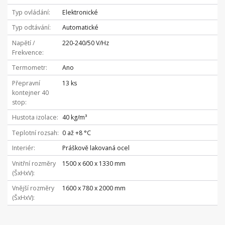
Typ ovládání
Elektronické
Typ odtávání
Automatické
Napětí /
220-240/50 V/Hz
Frekvence
Termometr
Ano
Přepravní
13 ks
kontejner 40
stop
Hustota izolace
40 kg/m³
Teplotní rozsah
0 až +8 °C
Interiér
Práškově lakovaná ocel
Vnitřní rozměry
1500 x 600 x 1330 mm
(ŠxHxV)
Vnější rozměry
1600 x 780 x 2000 mm
(ŠxHxV)