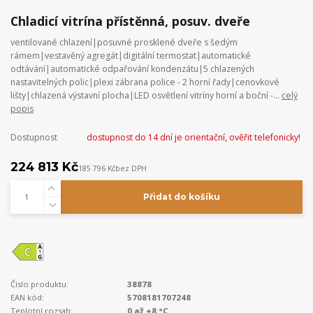
Chladicí vitrína přístěnná, posuv. dveře
ventilované chlazení|posuvné prosklené dveře s šedým
rámem|vestavěný agregát|digitální termostat|automatické
odtávání|automatické odpařování kondenzátu|5 chlazených
nastavitelných polic|plexi zábrana police - 2 horní řady|cenovkové
lišty|chlazená výstavní plocha|LED osvětlení vitríny horní a boční -...
celý
popis
Dostupnost
dostupnost do 14 dní je orientační, ověřit telefonicky!
224 813 Kč
185 796 Kč
bez DPH
Přidat do košíku
Číslo produktu:
38878
EAN kód:
5708181707248
Teplotní rozsah:
0 až +8 °C