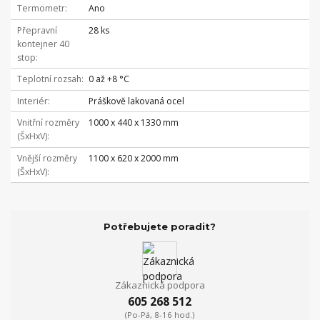
Termometr
Ano
Přepravní
28 ks
kontejner 40
stop
Teplotní rozsah
0 až +8 °C
Interiér
Práškově lakovaná ocel
Vnitřní rozměry
1000 x 440 x 1330 mm
(ŠxHxV)
Vnější rozměry
1100 x 620 x 2000 mm
(ŠxHxV)
Potřebujete poradit?
Zákaznická podpora
605 268 512
(Po-Pá, 8-16 hod.)