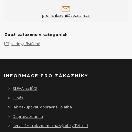
profi-chlazeni@seznam.cz
Zboží zařazeno v kategoriích
vitríny přístěnné
INFORMACE PRO ZÁKAZNÍKY
SLEVA na IČO!
O nás
Jak nakupovat, dopravné , platba
Doprava zdarma
servis 1+1 rok zdarma na výrobky Tefcold