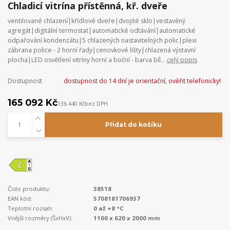
Chladicí vitrína přístěnná, kř. dveře
ventilované chlazení|křídlové dveře|dvojité sklo|vestavěný
agregát|digitální termostat|automatické odtávání|automatické
odpařování kondenzátu|5 chlazených nastavitelných polic|plexi
zábrana police - 2 horní řady|cenovkové lišty|chlazená výstavní
plocha|LED osvětlení vitríny horní a boční - barva bíl...
celý popis
Dostupnost
dostupnost do 14 dní je orientační, ověřit telefonicky!
165 092 Kč
136 440 Kč
bez DPH
Přidat do košíku
Číslo produktu:
38518
EAN kód:
5708181706937
Teplotní rozsah:
0 až +8 °C
Vnější rozměry (ŠxHxV):
1100 x 620 x 2000 mm