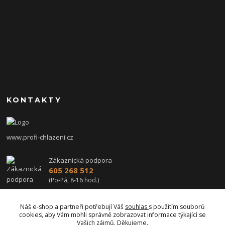
KONTAKTY
www.profi-chlazeni.cz
Zákaznická podpora
605 268 512
(Po-Pá, 8-16 hod.)
profi-chlazeni@seznam.cz
Náš e-shop a partneři potřebují Váš
souhlas
s použitím souborů
cookies, aby Vám mohli správně zobrazovat informace týkající se
Vašich zájmů. Děkujeme.