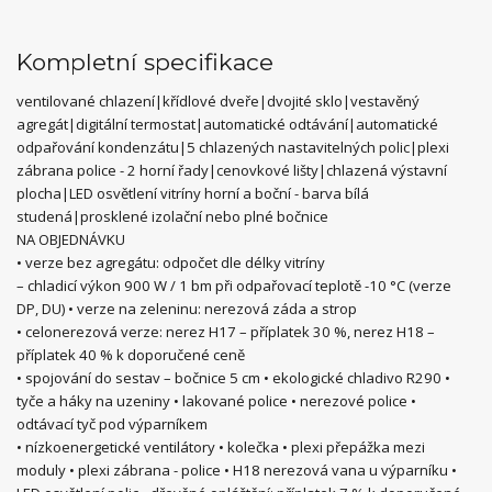
Kompletní specifikace
ventilované chlazení|křídlové dveře|dvojité sklo|vestavěný
agregát|digitální termostat|automatické odtávání|automatické
odpařování kondenzátu|5 chlazených nastavitelných polic|plexi
zábrana police - 2 horní řady|cenovkové lišty|chlazená výstavní
plocha|LED osvětlení vitríny horní a boční - barva bílá
studená|prosklené izolační nebo plné bočnice
NA OBJEDNÁVKU
• verze bez agregátu: odpočet dle délky vitríny
– chladicí výkon 900 W / 1 bm při odpařovací teplotě -10 °C (verze
DP, DU) • verze na zeleninu: nerezová záda a strop
• celonerezová verze: nerez H17 – příplatek 30 %, nerez H18 –
příplatek 40 % k doporučené ceně
• spojování do sestav – bočnice 5 cm • ekologické chladivo R290 •
tyče a háky na uzeniny • lakované police • nerezové police •
odtávací tyč pod výparníkem
• nízkoenergetické ventilátory • kolečka • plexi přepážka mezi
moduly • plexi zábrana - police • H18 nerezová vana u výparníku •