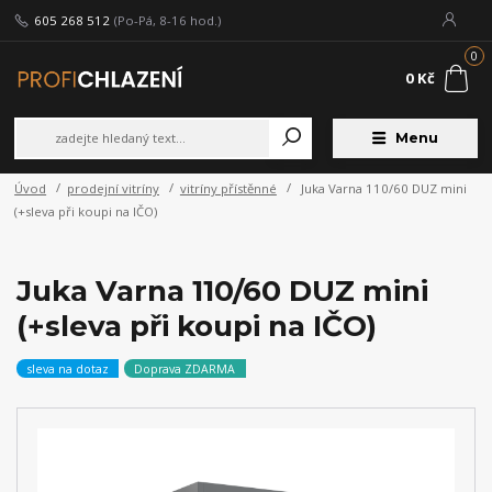
605 268 512
(Po-Pá, 8-16 hod.)
0
0 Kč
Menu
Úvod
prodejní vitríny
vitríny přístěnné
Juka Varna 110/60 DUZ mini
(+sleva při koupi na IČO)
Juka Varna 110/60 DUZ mini
(+sleva při koupi na IČO)
sleva na dotaz
Doprava ZDARMA