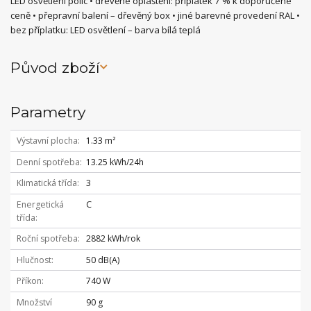
LED osvětlení polic • dřevěné opláštění: příplatek 7 % k doporučené
ceně • přepravní balení – dřevěný box • jiné barevné provedení RAL •
bez příplatku: LED osvětlení – barva bílá teplá
Původ zboží
Parametry
Výstavní plocha
1.33 m²
Denní spotřeba
13.25 kWh/24h
Klimatická třída
3
Energetická
C
třída
Roční spotřeba
2882 kWh/rok
Hlučnost
50 dB(A)
Příkon
740 W
Množství
90 g