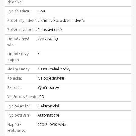
chladiva
Typ chladiva
R290
Počet a typ dveří
2 křídlové prosklené dveře
Počet a typ polic
5 nastavitelné
Hrubá / čistá
270 / 240 kg
váha
Hrubý / čistý
/ l
objem
Nožky / nohy
Nastavitelné nožky
Kolečka
Na objednávku
Exteriér
Výběr barev
Vnitřní osvětlení
LED
Typ ovládání
Elektronické
Typ odtávání
Automatické
Napětí /
220-240/50 V/Hz
Frekvence