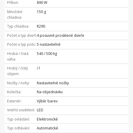
Příkon
890 W
Množství
150 g
chladiva
Typ chladiva
R290
Počet a typ dveří
4 posuvné prosklené dveře
Počet a typ polic
5 nastavitelné
Hrubá / čistá
540 / 500 kg
váha
Hrubý / čistý
/ l
objem
Nožky / nohy
Nastavitelné nožky
Kolečka
Na objednávku
Exteriér
Výběr barev
Vnitřní osvětlení
LED
Typ ovládání
Elektronické
Typ odtávání
Automatické