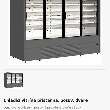
Chladicí vitrína přístěnná, posuv. dveře
ventilované chlazení|posuvné prosklené dveře s šedým