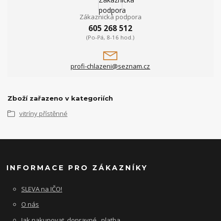
Zákaznická podpora
605 268 512
(Po-Pá, 8-16 hod.)
profi-chlazeni@seznam.cz
Zboží zařazeno v kategoriích
vitríny přístěnné
INFORMACE PRO ZÁKAZNÍKY
SLEVA na IČO!
O nás
Jak nakupovat, dopravné , platba