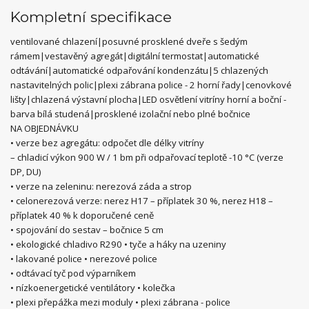
Kompletní specifikace
ventilované chlazení|posuvné prosklené dveře s šedým
rámem|vestavěný agregát|digitální termostat|automatické
odtávání|automatické odpařování kondenzátu|5 chlazených
nastavitelných polic|plexi zábrana police - 2 horní řady|cenovkové
lišty|chlazená výstavní plocha|LED osvětlení vitríny horní a boční -
barva bílá studená|prosklené izolační nebo plné bočnice
NA OBJEDNÁVKU
• verze bez agregátu: odpočet dle délky vitríny
– chladicí výkon 900 W / 1 bm při odpařovací teplotě -10 °C (verze
DP, DU)
• verze na zeleninu: nerezová záda a strop
• celonerezová verze: nerez H17 – příplatek 30 %, nerez H18 –
příplatek 40 % k doporučené ceně
• spojování do sestav – bočnice 5 cm
• ekologické chladivo R290 • tyče a háky na uzeniny
• lakované police • nerezové police
• odtávací tyč pod výparníkem
• nízkoenergetické ventilátory • kolečka
• plexi přepážka mezi moduly • plexi zábrana - police