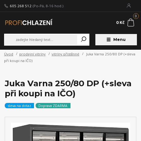
605 268 512
(Po-Pá, 8-16 hod.)
0
0 Kč
Menu
Úvod
prodejní vitríny
vitríny přístěnné
Juka Varna 250/80 DP (+sleva
při koupi na IČO)
Juka Varna 250/80 DP (+sleva
při koupi na IČO)
sleva na dotaz
Doprava ZDARMA