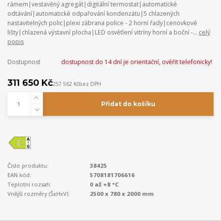
rámem|vestavěný agregát|digitální termostat|automatické
odtávání|automatické odpařování kondenzátu|5 chlazených
nastavitelných polic|plexi zábrana police - 2 horní řady|cenovkové
lišty|chlazená výstavní plocha|LED osvětlení vitríny horní a boční -...
celý
popis
Dostupnost
dostupnost do 14 dní je orientační, ověřit telefonicky!
311 650 Kč
257 562 Kč
bez DPH
Přidat do košíku
Číslo produktu:
38425
EAN kód:
5708181706616
Teplotní rozsah:
0 až +8 °C
Vnější rozměry (ŠxHxV):
2500 x 780 x 2000 mm