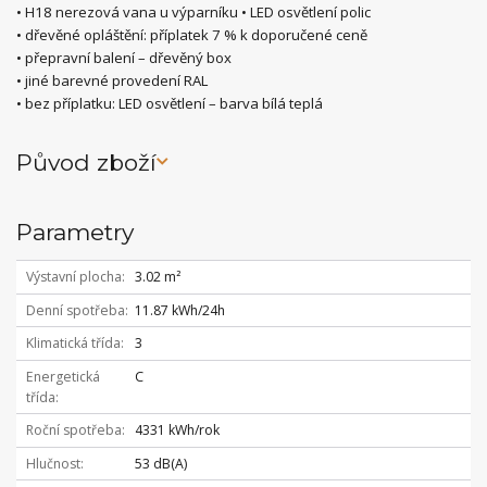
• H18 nerezová vana u výparníku • LED osvětlení polic
• dřevěné opláštění: příplatek 7 % k doporučené ceně
• přepravní balení – dřevěný box
• jiné barevné provedení RAL
• bez příplatku: LED osvětlení – barva bílá teplá
Původ zboží
Parametry
Výstavní plocha
3.02 m²
Denní spotřeba
11.87 kWh/24h
Klimatická třída
3
Energetická
C
třída
Roční spotřeba
4331 kWh/rok
Hlučnost
53 dB(A)