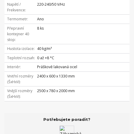
Napětí /
220-240/50 V/Hz
Frekvence
Termometr
Ano
Přepravní
8 ks
kontejner 40
stop
Hustota izolace
40 kg/m³
Teplotní rozsah
0 až +8 °C
Interiér
Práškově lakovaná ocel
Vnitřní rozměry
2400 x 600 x 1330 mm
(ŠxHxV)
Vnější rozměry
2500 x 780 x 2000 mm
(ŠxHxV)
Potřebujete poradit?