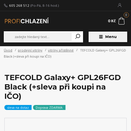
605 268 512
(Po-Pá, 8-16 hod.)
0
0 Kč
Menu
Úvod
prodejní vitríny
vitríny přístěnné
TEFCOLD Galaxy+ GPL26FGD
Black (+sleva při koupi na IČO)
TEFCOLD Galaxy+ GPL26FGD
Black (+sleva při koupi na
IČO)
sleva na dotaz
Doprava ZDARMA