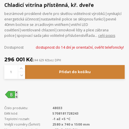
Chladicí vitrína přístěnná, kř. dveře
bezrámové prosklené dveře pro skvělou viditelnost výrobků|vynikající
energetická účinnost|nastavitelné police se sklopnou funkcí|pevné
40mm bočnice se zrcadlovým vnitřkem|vnitřní LED
osvětlení|ventilované chlazení|cenovkové lišty a plexi zábrana
police|spojovací sada jako volitelné příslušenstvíŘada...
celý popis
Dostupnost
dostupnost do 14 dní je orientační, ověřit telefonicky!
296 001 Kč
244 629 Kč
bez DPH
Přidat do košíku
Číslo produktu:
48033
EAN kód:
5708181728243
Teplotní rozsah:
-1 až +5 °C
Vnější rozměry (ŠxHxV):
2580 x 740 x 1500 mm