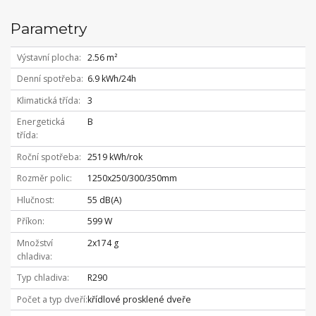
Parametry
Výstavní plocha
2.56 m²
Denní spotřeba
6.9 kWh/24h
Klimatická třída
3
Energetická
B
třída
Roční spotřeba
2519 kWh/rok
Rozměr polic
1250x250/300/350mm
Hlučnost
55 dB(A)
Příkon
599 W
Množství
2x174 g
chladiva
Typ chladiva
R290
Počet a typ dveří
křídlové prosklené dveře