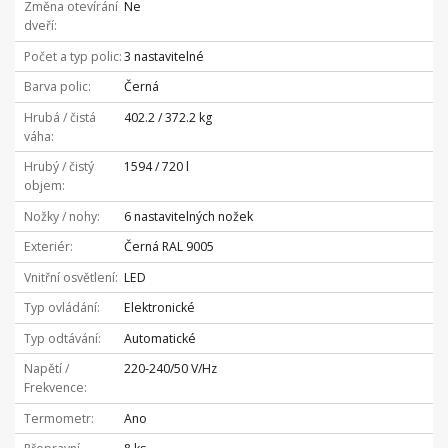
Změna otevírání
Ne
dveří
Počet a typ polic
3 nastavitelné
Barva polic
Černá
Hrubá / čistá
402.2 / 372.2 kg
váha
Hrubý / čistý
1594 / 720 l
objem
Nožky / nohy
6 nastavitelných nožek
Exteriér
Černá RAL 9005
Vnitřní osvětlení
LED
Typ ovládání
Elektronické
Typ odtávání
Automatické
Napětí /
220-240/50 V/Hz
Frekvence
Termometr
Ano