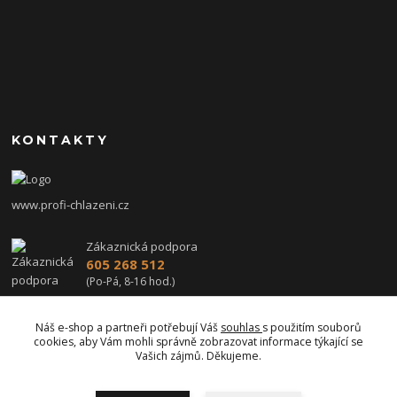
KONTAKTY
www.profi-chlazeni.cz
Zákaznická podpora
605 268 512
(Po-Pá, 8-16 hod.)
profi-chlazeni@seznam.cz
Náš e-shop a partneři potřebují Váš
souhlas
s použitím souborů
cookies, aby Vám mohli správně zobrazovat informace týkající se
Vašich zájmů. Děkujeme.