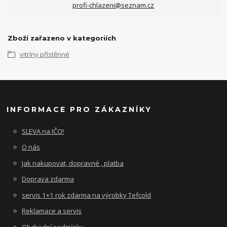
profi-chlazeni@seznam.cz
Zboží zařazeno v kategoriích
vitríny přístěnné
INFORMACE PRO ZÁKAZNÍKY
SLEVA na IČO!
O nás
Jak nakupovat, dopravné , platba
Doprava zdarma
servis 1+1 rok zdarma na výrobky Tefcold
Reklamace a servis
Obchodní podmínky