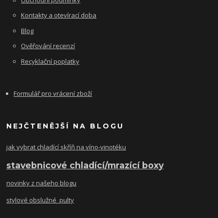
Kontakty a otevírací doba
Blog
Ověřování recenzí
Recyklační poplatky
Formulář pro vrácení zboží
NEJČTENĚJŠÍ NA BLOGU
jak vybrat chladící skříň na víno-vinotéku
stavebnicové chladící/mrazící boxy
novinky z našeho blogu
stylové obslužné pulty