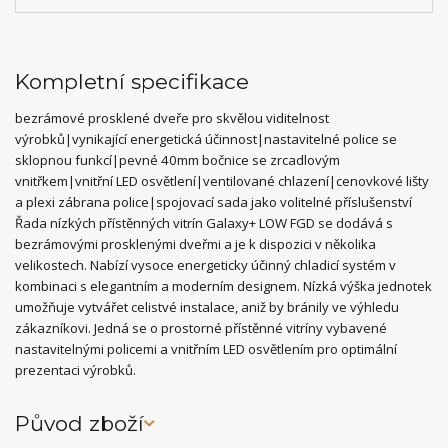
Kompletní specifikace
bezrámové prosklené dveře pro skvělou viditelnost
výrobků|vynikající energetická účinnost|nastavitelné police se
sklopnou funkcí|pevné 40mm bočnice se zrcadlovým
vnitřkem|vnitřní LED osvětlení|ventilované chlazení|cenovkové lišty
a plexi zábrana police|spojovací sada jako volitelné příslušenství
Řada nízkých přístěnných vitrín Galaxy+ LOW FGD se dodává s
bezrámovými prosklenými dveřmi a je k dispozici v několika
velikostech. Nabízí vysoce energeticky účinný chladicí systém v
kombinaci s elegantním a moderním designem. Nízká výška jednotek
umožňuje vytvářet celistvé instalace, aniž by bránily ve výhledu
zákazníkovi. Jedná se o prostorné přístěnné vitríny vybavené
nastavitelnými policemi a vnitřním LED osvětlením pro optimální
prezentaci výrobků.
Původ zboží