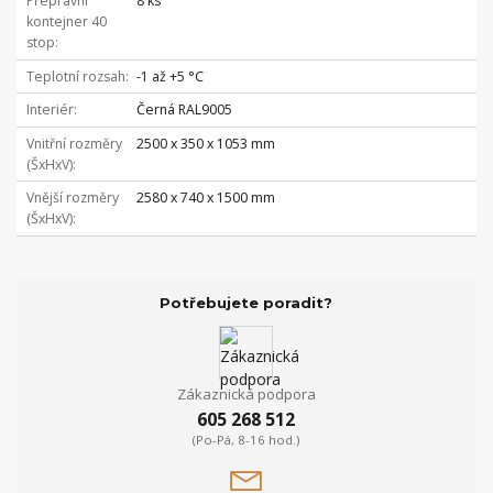
Přepravní
8 ks
kontejner 40
stop
Teplotní rozsah
-1 až +5 °C
Interiér
Černá RAL9005
Vnitřní rozměry
2500 x 350 x 1053 mm
(ŠxHxV)
Vnější rozměry
2580 x 740 x 1500 mm
(ŠxHxV)
Potřebujete poradit?
Zákaznická podpora
605 268 512
(Po-Pá, 8-16 hod.)