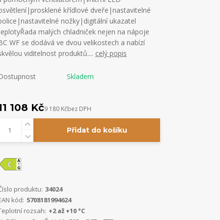
osvětlení|prosklené křídlové dveře|nastavitelné
police|nastavitelné nožky|digitální ukazatel
teplotyŘada malých chladniček nejen na nápoje
BC WF se dodává ve dvou velikostech a nabízí
skvělou viditelnost produktů....
celý popis
Dostupnost
Skladem
11 108 Kč
9 180 Kč
bez DPH
Přidat do košíku
Číslo produktu:
34024
EAN kód:
5708181994624
Teplotní rozsah:
+2 až +10 °C