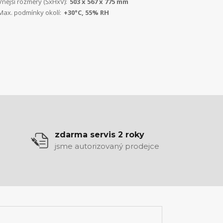
Vnější rozměry (ŠxHxV):
503 x 567 x 775 mm
Max. podmínky okolí:
+30°C, 55% RH
zdarma servis 2 roky
jsme autorizovaný prodejce