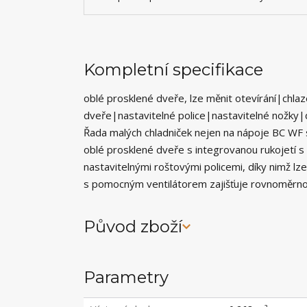
Kompletní specifikace
oblé prosklené dveře, lze měnit otevírání|chla
dveře|nastavitelné police|nastavitelné nožky|di
Řada malých chladniček nejen na nápoje BC WF s
oblé prosklené dveře s integrovanou rukojetí s 
nastavitelnými roštovými policemi, díky nimž lz
s pomocným ventilátorem zajišťuje rovnoměrnou 
Původ zboží
Parametry