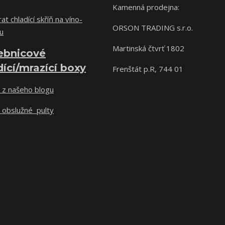
Kamenná prodejna:
at chladící skříň na víno-
ORSON TRADING s.r.o.
u
Martinská čtvrť 1802
ebnicové
dící/mrazící boxy
Frenštát p.R, 744 01
 z našeho blogu
 obslužné pulty