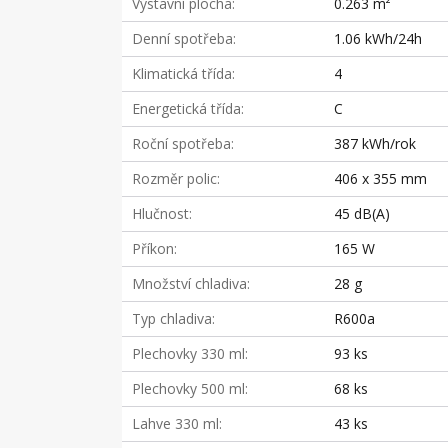
Výstavní plocha
0.263 m²
Denní spotřeba
1.06 kWh/24h
Klimatická třída
4
Energetická třída
C
Roční spotřeba
387 kWh/rok
Rozměr polic
406 x 355 mm
Hlučnost
45 dB(A)
Příkon
165 W
Množství chladiva
28 g
Typ chladiva
R600a
Plechovky 330 ml
93 ks
Plechovky 500 ml
68 ks
Lahve 330 ml
43 ks