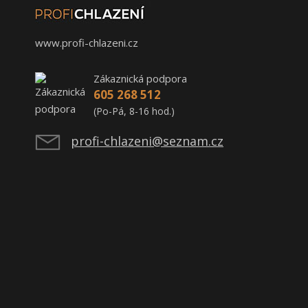
www.profi-chlazeni.cz
Zákaznická podpora
605 268 512
(Po-Pá, 8-16 hod.)
profi-chlazeni@seznam.cz