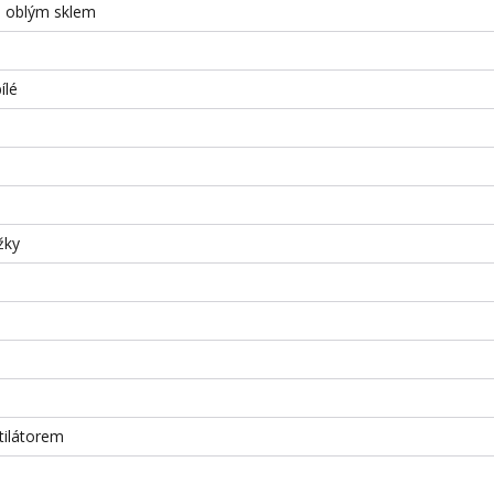
 s oblým sklem
ílé
žky
ilátorem