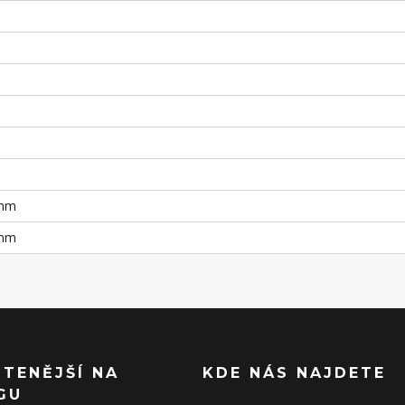
 mm
 mm
ČTENĚJŠÍ NA
KDE NÁS NAJDETE
GU