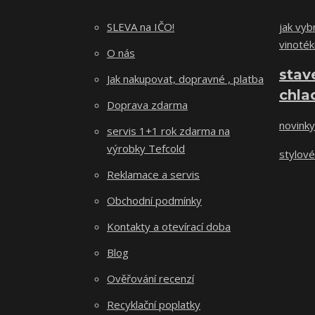
SLEVA na IČO!
jak vybr
vinoték
O nás
stav
Jak nakupovat, dopravné , platba
chla
Doprava zdarma
novinky
servis 1+1 rok zdarma na
výrobky Tefcold
stylové
Reklamace a servis
Obchodní podmínky
Kontakty a otevírací doba
Blog
Ověřování recenzí
Recyklační poplatky