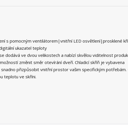
zení s pomocným ventilátorem|vnitřní LED osvětlení|prosklené kř
gitální ukazatel teploty
e dodává ve dvou velikostech a nabízí skvělou viditelnost produ
možností změnit směr otevírání dveří. Chladicí skříň je vybavena
e snadno přizpůsobit vnitřní prostor vašim specifickým potřebám. 
teplotu ve skříni.