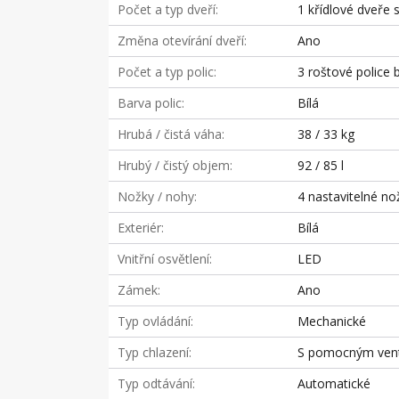
Počet a typ dveří
1 křídlové dveře
Změna otevírání dveří
Ano
Počet a typ polic
3 roštové police b
Barva polic
Bílá
Hrubá / čistá váha
38 / 33 kg
Hrubý / čistý objem
92 / 85 l
Nožky / nohy
4 nastavitelné no
Exteriér
Bílá
Vnitřní osvětlení
LED
Zámek
Ano
Typ ovládání
Mechanické
Typ chlazení
S pomocným vent
Typ odtávání
Automatické