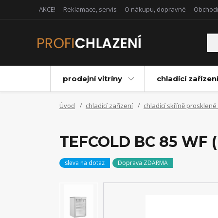
AKCE!
Reklamace, servis
O nákupu, dopravné
Obchod
prodejní vitríny
chladící zařízen
Úvod
chladící zařízení
chladící skříně prosklené
TEFCOLD BC 85 WF (+
sleva na dotaz
Doprava ZDARMA