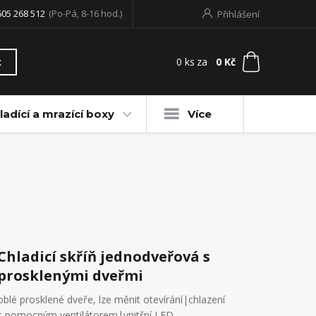
605 268 512
(Po-Pá, 8-16 hod.)
Přihlášení
0
ks
za
0 Kč
t
ladící a mrazící boxy
Více
Chladicí skříň jednodveřová s
prosklenými dveřmi
oblé prosklené dveře, lze měnit otevírání|chlazení
s pomocným ventilátorem|vnitřní LED