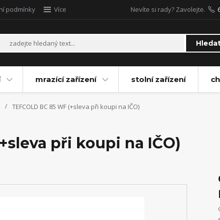
ní podmínky
Více
Nevíte si rady? Zavolejte.
Hleda
í
mrazící zařízení
stolní zařízení
ch
TEFCOLD BC 85 WF (+sleva při koupi na IČO)
sleva při koupi na IČO)