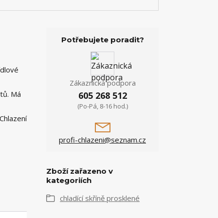
Potřebujete poradit?
ídlové
Zákaznická podpora
ktů. Má
605 268 512
(Po-Pá, 8-16 hod.)
Chlazení
profi-chlazeni@seznam.cz
Zboží zařazeno v
kategoriích
chladící skříně prosklené