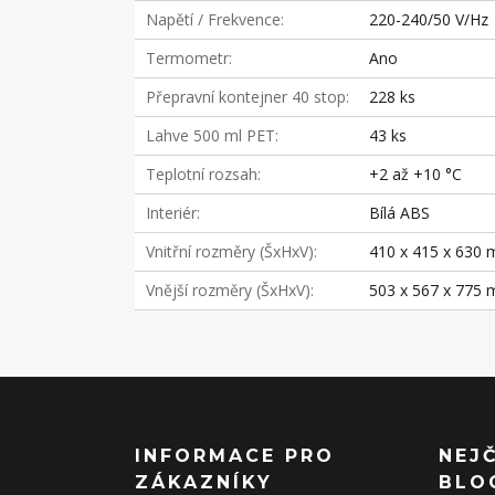
Napětí / Frekvence
220-240/50 V/Hz
Termometr
Ano
Přepravní kontejner 40 stop
228 ks
Lahve 500 ml PET
43 ks
Teplotní rozsah
+2 až +10 °C
Interiér
Bílá ABS
Vnitřní rozměry (ŠxHxV)
410 x 415 x 630
Vnější rozměry (ŠxHxV)
503 x 567 x 775
INFORMACE PRO
NEJ
ZÁKAZNÍKY
BLO