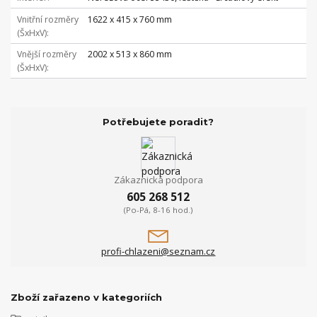
Vnitřní rozměry
1622 x 415 x 760 mm
(ŠxHxV)
Vnější rozměry
2002 x 513 x 860 mm
(ŠxHxV)
Potřebujete poradit?
Zákaznická podpora
605 268 512
(Po-Pá, 8-16 hod.)
profi-chlazeni@seznam.cz
Zboží zařazeno v kategoriích