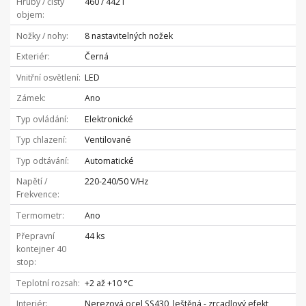
Hrubý / čistý
460 / 442 l
objem
Nožky / nohy
8 nastavitelných nožek
Exteriér
Černá
Vnitřní osvětlení
LED
Zámek
Ano
Typ ovládání
Elektronické
Typ chlazení
Ventilované
Typ odtávání
Automatické
Napětí /
220-240/50 V/Hz
Frekvence
Termometr
Ano
Přepravní
44 ks
kontejner 40
stop
Teplotní rozsah
+2 až +10 °C
Interiér
Nerezová ocel SS430, leštěná - zrcadlový efekt