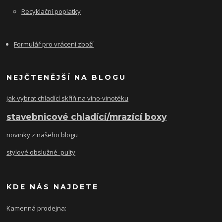
Recyklační poplatky
Formulář pro vrácení zboží
NEJČTENĚJŠÍ NA BLOGU
jak vybrat chladící skříň na víno-vinotéku
stavebnicové chladící/mrazící boxy
novinky z našeho blogu
stylové obslužné pulty
KDE NÁS NAJDETE
Kamenná prodejna: