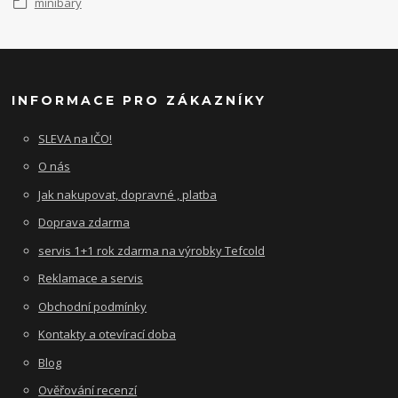
minibary
INFORMACE PRO ZÁKAZNÍKY
SLEVA na IČO!
O nás
Jak nakupovat, dopravné , platba
Doprava zdarma
servis 1+1 rok zdarma na výrobky Tefcold
Reklamace a servis
Obchodní podmínky
Kontakty a otevírací doba
Blog
Ověřování recenzí