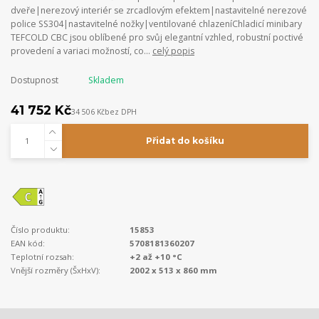
dveře|nerezový interiér se zrcadlovým efektem|nastavitelné nerezové
police SS304|nastavitelné nožky|ventilované chlazeníChladicí minibary
TEFCOLD CBC jsou oblíbené pro svůj elegantní vzhled, robustní poctivé
provedení a variaci možností, co...
celý popis
Dostupnost
Skladem
41 752 Kč
34 506 Kč
bez DPH
Přidat do košíku
Číslo produktu:
15853
EAN kód:
5708181360207
Teplotní rozsah:
+2 až +10 °C
Vnější rozměry (ŠxHxV):
2002 x 513 x 860 mm