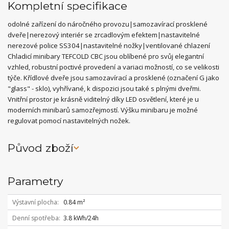
Kompletní specifikace
odolné zařízení do náročného provozu|samozavírací prosklené
dveře|nerezový interiér se zrcadlovým efektem|nastavitelné
nerezové police SS304|nastavitelné nožky|ventilované chlazení
Chladicí minibary TEFCOLD CBC jsou oblíbené pro svůj elegantní
vzhled, robustní poctivé provedení a variaci možností, co se velikosti
týče. Křídlové dveře jsou samozavírací a prosklené (označení G jako
"glass" - sklo), vyhřívané, k dispozici jsou také s plnými dveřmi.
Vnitřní prostor je krásně viditelný díky LED osvětlení, které je u
moderních minibarů samozřejmostí. Výšku minibaru je možné
regulovat pomocí nastavitelných nožek.
Původ zboží
Parametry
Výstavní plocha
0.84 m²
Denní spotřeba
3.8 kWh/24h