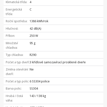
Klimatická třída
4
Energetická
C
třída
Roční spotřeba
1386 kWh/rok
Hlučnost
42 dB(A)
Příkon
250 W
Množství
95 g
chladiva
Typ chladiva
R290
Počet a typ dveří
3 křídlové samozavírací prosklené dveře
Změna otevírání
Ne
dveří
Počet a typ polic
6 SS304 police
Barva polic
SS304
Hrubá / čistá
143 / 138 kg
váha