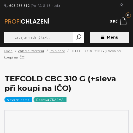
605 268 512
(Po-Pá, 8-16 hod.)
0
0 Kč
Menu
Úvod
chladící zařízení
minibary
TEFCOLD CBC 310 G (+sleva při
koupi na IČO)
TEFCOLD CBC 310 G (+sleva
při koupi na IČO)
sleva na dotaz
Doprava ZDARMA