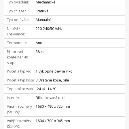
Typ ovládání
Mechanické
Typ chlazení
Statické
Typ odtávání
Manuální
Napětí /
220-240/50 V/Hz
Frekvence
Termometr
Ano
Přepravní
38 ks
kontejner 40
stop
Počet a typ vík
1 výklopné pevné víko
Počet a typ košů
3 Drátěné koše, bílé
Teplotní rozsah
-24 až -14 °C
Interiér
Bílá lakovaná ocel
Vnitřní rozměry
1680 x 480 x 725 mm
(ŠxHxV)
Vnější rozměry
1804 x 700 x 945 mm
(ŠxHxV)