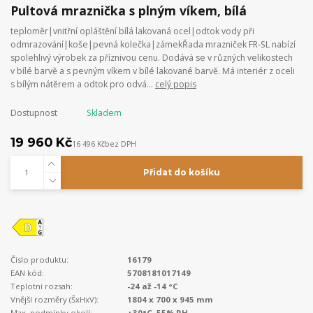
Pultová mraznička s plným víkem, bílá
teploměr|vnitřní opláštění bílá lakovaná ocel|odtok vody při
odmrazování|koše|pevná kolečka|zámekŘada mrazniček FR-SL nabízí
spolehlivý výrobek za příznivou cenu. Dodává se v různých velikostech
v bílé barvě a s pevným víkem v bílé lakované barvě. Má interiér z oceli
s bílým nátěrem a odtok pro odvá...
celý popis
Dostupnost
Skladem
19 960 Kč
16 496 Kč
bez DPH
Přidat do košíku
Číslo produktu:
16179
EAN kód:
5708181017149
Teplotní rozsah:
-24 až -14 °C
Vnější rozměry (ŠxHxV):
1804 x 700 x 945 mm
Max. podmínky okolí:
+30°C, 55% RH