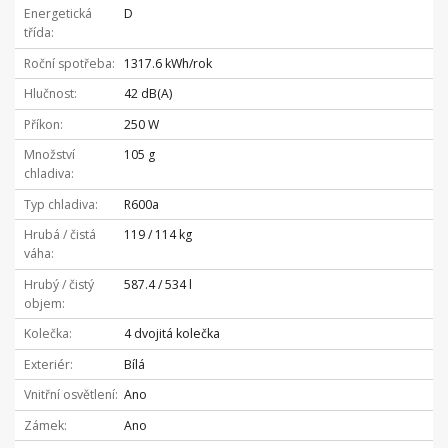
Energetická
D
třída
Roční spotřeba
1317.6 kWh/rok
Hlučnost
42 dB(A)
Příkon
250 W
Množství
105 g
chladiva
Typ chladiva
R600a
Hrubá / čistá
119 / 114 kg
váha
Hrubý / čistý
587.4 / 534 l
objem
Kolečka
4 dvojitá kolečka
Exteriér
Bílá
Vnitřní osvětlení
Ano
Zámek
Ano