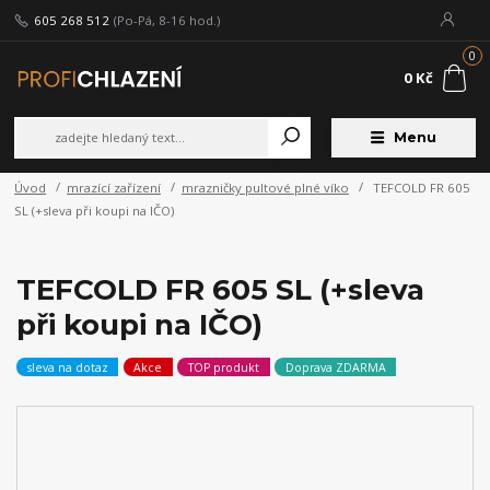
605 268 512
(Po-Pá, 8-16 hod.)
0
0 Kč
Menu
Úvod
mrazící zařízení
mrazničky pultové plné víko
TEFCOLD FR 605
SL (+sleva při koupi na IČO)
TEFCOLD FR 605 SL (+sleva
při koupi na IČO)
sleva na dotaz
Akce
TOP produkt
Doprava ZDARMA