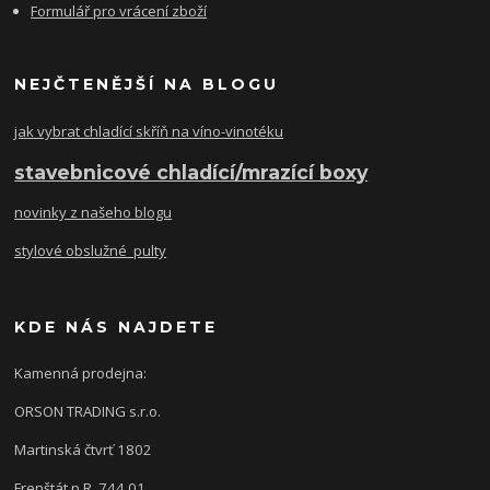
Formulář pro vrácení zboží
NEJČTENĚJŠÍ NA BLOGU
jak vybrat chladící skříň na víno-vinotéku
stavebnicové chladící/mrazící boxy
novinky z našeho blogu
stylové obslužné pulty
KDE NÁS NAJDETE
Kamenná prodejna:
ORSON TRADING s.r.o.
Martinská čtvrť 1802
Frenštát p.R, 744 01