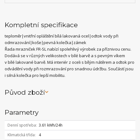
Kompletní specifikace
teploměr|vnitřní opláštění bílá lakovaná ocel|odtok vody při
odmrazování|koše|pevná kolečka|zámek
Řada mrazniček FR-SL nabízí spolehlivý výrobek za příznivou cenu.
Dodává se v různých velikostech v bílé barvě a s pevným víkem
v bílé lakované barvě. Má interiér z oceli s bílým nátěrem a odtok pro
odvádění vody při rozmrazování pro snadnou údržbu. Součástí jsou
i silná kolečka pro lepší mobilitu.
Původ zboží
Parametry
Denní spotřeba
3.61 kWh/24h
Klimatická třída
4