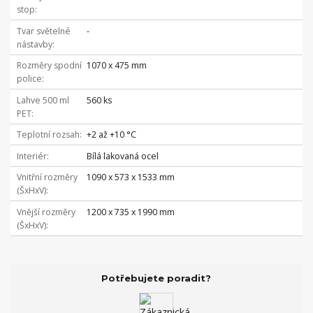
stop
Tvar světelné
-
nástavby
Rozměry spodní
1070 x 475 mm
police
Lahve 500 ml
560 ks
PET
Teplotní rozsah
+2 až +10 °C
Interiér
Bílá lakovaná ocel
Vnitřní rozměry
1090 x 573 x 1533 mm
(ŠxHxV)
Vnější rozměry
1200 x 735 x 1990 mm
(ŠxHxV)
Potřebujete poradit?