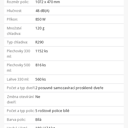
Rozměr polic
1072 x 470 mm
Hlučnost
48 dB(A)
Příkon
850 W
Množství
120 g
chladiva
Typ chladiva
R290
Plechovky 330
1152 ks
ml
Plechovky 500
816 ks
ml
Lahve 330 ml
560 ks
Počet a typ dveří
2 posuvné samozavírací prosklené dveře
Změna otevírání
Ne
dveří
Počet a typ polic
5 roštové police bílé
Barva polic
Bílá