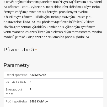
s osvětleným reklamním panelem nabízí vynikající kvalitu provedení
za příznivou cenu. Vyberte si mezi chladicími skříněmi s bílým nebo
černým vnějším povrchem a s černými prosklenými dveřmi
s hliníkovým rámem – křídlovými nebo posuvnými. Police jsou
nastavitelné, řada FSC tak představuje flexibilní řešení. Získáte
skvělou prezentaci výrobků v kombinaci s výkonným systémem
ventilovaného chlazení řízeným elektronickým termostatem. Mnoho
modelů je také k dispozici bez reklamního panelu (řada FS).
Původ zboží
Parametry
Denní spotřeba
6.8 kWh/24h
Klimatická třída
4
Energetická
F
třída
Roční spotřeba
2482 kWh/rok