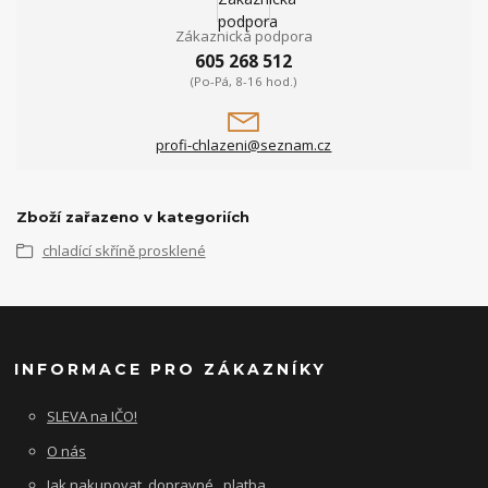
Zákaznická podpora
605 268 512
(Po-Pá, 8-16 hod.)
profi-chlazeni@seznam.cz
Zboží zařazeno v kategoriích
chladící skříně prosklené
INFORMACE PRO ZÁKAZNÍKY
SLEVA na IČO!
O nás
Jak nakupovat, dopravné , platba