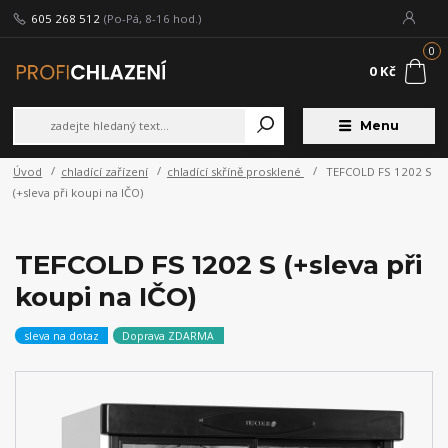
605 268 512
(Po-Pá, 8-16 hod.)
0
0 Kč
Menu
Úvod
chladící zařízení
chladící skříně prosklené
TEFCOLD FS 1202 S
(+sleva při koupi na IČO)
TEFCOLD FS 1202 S (+sleva při
koupi na IČO)
sleva na dotaz
Doprava ZDARMA