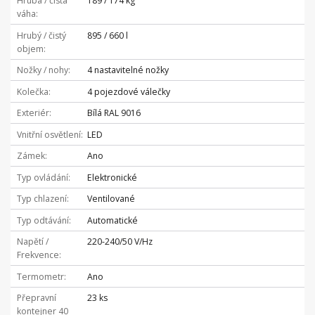
Hrubá / čistá
189 / 174 kg
váha
Hrubý / čistý
895 / 660 l
objem
Nožky / nohy
4 nastavitelné nožky
Kolečka
4 pojezdové válečky
Exteriér
Bílá RAL 9016
Vnitřní osvětlení
LED
Zámek
Ano
Typ ovládání
Elektronické
Typ chlazení
Ventilované
Typ odtávání
Automatické
Napětí /
220-240/50 V/Hz
Frekvence
Termometr
Ano
Přepravní
23 ks
kontejner 40