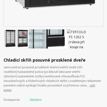
Chladicí skříň posuvné prosklené dveře
samozavírací posuvné prosklené dveře|vnitřní svislé LED
osvětlení|nastavitelné police|práškově lakované vnitřní
obložení|nastavitelné nožky|ventilované chlazeníŘada FSC
dvoudveřových a třídveřových chladicích skříní s osvětleným reklamním
panelem nabízí vynikající kvalitu provedení za příznivou cenu...
celý
popis
Dostupnost
Skladem