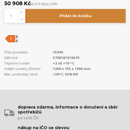
50 908 Kč
42 073 Kč
bez DPH
Přidat do košíku
Číslo produktu:
15949
EAN kód:
5708181019679
Teplotní rozsah:
+2 až +10 °C
Vnější rozměry (ŠxHxV):
1200 x 735 x 1990 mm
Max. podmínky okolí:
+30°C, 55% RH
doprava zdarma, informace o doručení a sběr
spotřebičů
po celé ČR
nákup na IČO se slevou