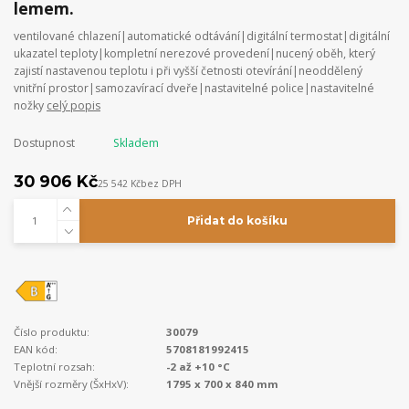
lemem.
ventilované chlazení|automatické odtávání|digitální termostat|digitální
ukazatel teploty|kompletní nerezové provedení|nucený oběh, který
zajistí nastavenou teplotu i při vyšší četnosti otevírání|neoddělený
vnitřní prostor|samozavírací dveře|nastavitelné police|nastavitelné
nožky
celý popis
Dostupnost
Skladem
30 906 Kč
25 542 Kč
bez DPH
Přidat do košíku
Číslo produktu:
30079
EAN kód:
5708181992415
Teplotní rozsah:
-2 až +10 °C
Vnější rozměry (ŠxHxV):
1795 x 700 x 840 mm