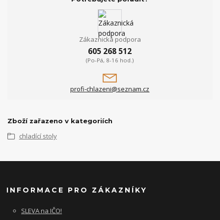
Zákaznická podpora
605 268 512
(Po-Pá, 8-16 hod.)
profi-chlazeni@seznam.cz
Zboží zařazeno v kategoriích
chladící stoly
INFORMACE PRO ZÁKAZNÍKY
SLEVA na IČO!