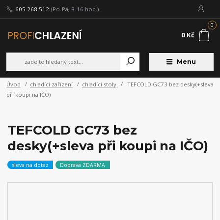
605 268 512
(Po-Pá, 8-16 hod.)
0
0 Kč
Menu
Úvod
chladící zařízení
chladící stoly
TEFCOLD GC73 bez desky(+sleva
při koupi na IČO)
TEFCOLD GC73 bez
desky(+sleva při koupi na IČO)
sleva na dotaz
Doprava ZDARMA