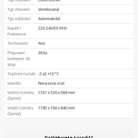
Typ chlazení
Ventilované
Typ odtávání
Automatické
Napětí /
220-240/50 V/Hz
Frekvence
Termometr
Ano
Přepravní
38 ks
kontejner 40
stop
Teplotní rozsah
-2 až +10 °C
Interiér
Nerezová ocel
Vnitřní rozměry
1337 x 530 x 589 mm
(ŠxHxV)
Vnější rozměry
1795 x 700 x 840 mm
(ŠxHxV)
Potřebujete poradit?