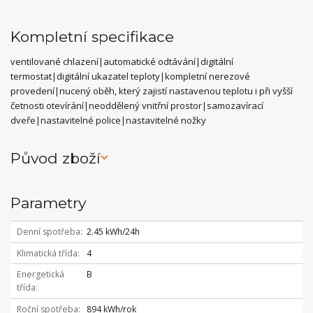
Kompletní specifikace
ventilované chlazení|automatické odtávání|digitální
termostat|digitální ukazatel teploty|kompletní nerezové
provedení|nucený oběh, který zajistí nastavenou teplotu i při vyšší
četnosti otevírání|neoddělený vnitřní prostor|samozavírací
dveře|nastavitelné police|nastavitelné nožky
Původ zboží
Parametry
Denní spotřeba
2.45 kWh/24h
Klimatická třída
4
Energetická
B
třída
Roční spotřeba
894 kWh/rok