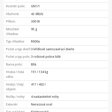
Rozměr polic
GN1/1
Hlučnost
42 dB(A)
Příkon
300 W
Množství
95 g
chladiva
Typ chladiva
R600a
Počet a typ dveří
3 křídlové samozavírací dveře
Počet a typ polic
3 roštové police bílé
Barva polic
Bílá
Hrubá / čistá
151 / 134 kg
váha
Hrubý / čistý
417 / 402 l
objem
Nožky / nohy
4 nastavitelné nohy
Exteriér
Nerezová ocel
Typ ovládání
Elektronické