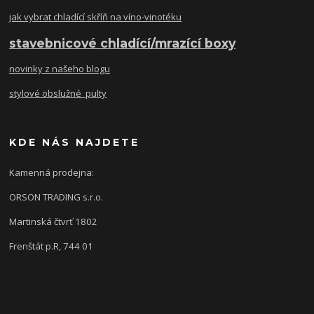
jak vybrat chladící skříň na víno-vinotéku
stavebnicové chladící/mrazící boxy
novinky z našeho blogu
stylové obslužné pulty
KDE NÁS NAJDETE
Kamenná prodejna:
ORSON TRADING s.r.o.
Martinská čtvrť 1802
Frenštát p.R, 744 01