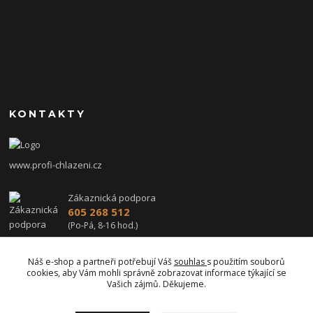
KONTAKTY
www.profi-chlazeni.cz
Zákaznická podpora
605 268 512
(Po-Pá, 8-16 hod.)
profi-chlazeni@seznam.cz
Náš e-shop a partneři potřebují Váš
souhlas
s použitím souborů
cookies, aby Vám mohli správně zobrazovat informace týkající se
Vašich zájmů. Děkujeme.