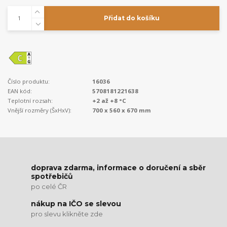
Přidat do košíku
Číslo produktu:
16036
EAN kód:
5708181221638
Teplotní rozsah:
+2 až +8 °C
Vnější rozměry (ŠxHxV):
700 x 560 x 670 mm
doprava zdarma, informace o doručení a sběr
spotřebičů
po celé ČR
nákup na IČO se slevou
pro slevu klikněte zde