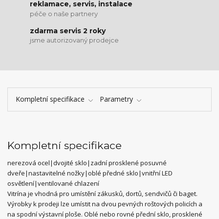
reklamace, servis, instalace
péče o naše partnery
zdarma servis 2 roky
jsme autorizovaný prodejce
Kompletní specifikace
Parametry
Kompletní specifikace
nerezová ocel|dvojité sklo|zadní prosklené posuvné
dveře|nastavitelné nožky|oblé předné sklo|vnitřní LED
osvětlení|ventilované chlazení
Vitrína je vhodná pro umístění zákusků, dortů, sendvičů či baget.
Výrobky k prodeji lze umístit na dvou pevných roštových policích a
na spodní výstavní ploše. Oblé nebo rovné přední sklo, prosklené