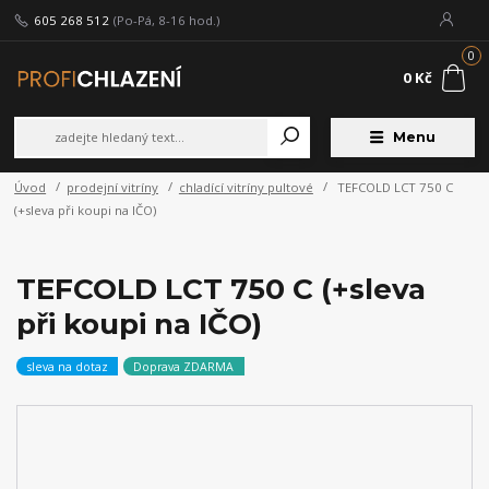
605 268 512
(Po-Pá, 8-16 hod.)
0
0 Kč
Menu
Úvod
prodejní vitríny
chladící vitríny pultové
TEFCOLD LCT 750 C
(+sleva při koupi na IČO)
TEFCOLD LCT 750 C (+sleva
při koupi na IČO)
sleva na dotaz
Doprava ZDARMA