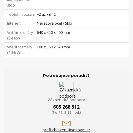
stop
Teplotní rozsah
+2 až +8 °C
Interiér
Nerezová ocel / Sklo
Vnitřní rozměry
640 x 450 x 400 mm
(ŠxHxV)
Vnější rozměry
700 x 560 x 670 mm
(ŠxHxV)
Potřebujete poradit?
Zákaznická podpora
605 268 512
(Po-Pá, 8-16 hod.)
profi-chlazeni@seznam.cz