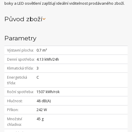
boky a LED osvětlení zajišťují ideální viditelnost prodávaného zboží.
Původ zboží
Parametry
Výstavní plocha
0.7 m²
Denní spotřeba
4.13 kWh/24h
Klimatická třída
3
Energetická
C
třída
Roční spotřeba
1507 kWh/rok
Hlučnost
48 dB(A)
Příkon
242 W
Množství
45 g
chladiva