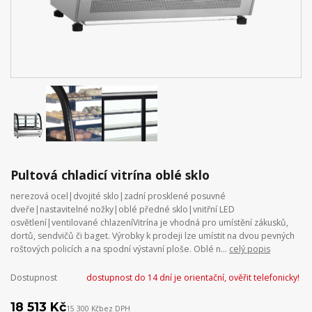
Pultová chladicí vitrína oblé sklo
nerezová ocel|dvojité sklo|zadní prosklené posuvné
dveře|nastavitelné nožky|oblé předné sklo|vnitřní LED
osvětlení|ventilované chlazeníVitrína je vhodná pro umístění zákusků,
dortů, sendvičů či baget. Výrobky k prodeji lze umístit na dvou pevných
roštových policích a na spodní výstavní ploše. Oblé n...
celý popis
Dostupnost
dostupnost do 14 dní je orientační, ověřit telefonicky!
18 513 Kč
15 300 Kč
bez DPH