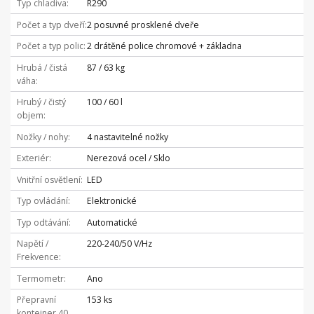
Typ chladiva
R290
Počet a typ dveří
2 posuvné prosklené dveře
Počet a typ polic
2 drátěné police chromové + základna
Hrubá / čistá
87 / 63 kg
váha
Hrubý / čistý
100 / 60 l
objem
Nožky / nohy
4 nastavitelné nožky
Exteriér
Nerezová ocel / Sklo
Vnitřní osvětlení
LED
Typ ovládání
Elektronické
Typ odtávání
Automatické
Napětí /
220-240/50 V/Hz
Frekvence
Termometr
Ano
Přepravní
153 ks
kontejner 40