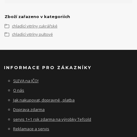
Zboží zařazeno v kategoriích
chladící vitríny cukrářské
chladící vitríny pultové
INFORMACE PRO ZÁKAZNÍKY
SLEVA na IČO!
O nás
Jak nakupovat, dopravné , platba
Doprava zdarma
servis 1+1 rok zdarma na výrobky Tefcold
Reklamace a servis