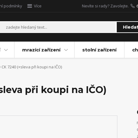
ní podmínky
Více
Nevíte si rady? Zavolejte.
Hleda
í
mrazící zařízení
stolní zařízení
ch
CK 7240 (+sleva při koupi na IČO)
leva při koupi na IČO)