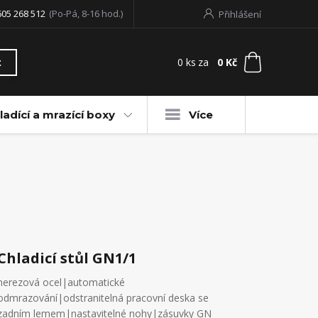
605 268 512
(Po-Pá, 8-16 hod.)
Přihlášení
0
ks
za
0 Kč
t
ladící a mrazící boxy
Více
Chladicí stůl GN1/1
nerezová ocel|automatické
odmrazování|odstranitelná pracovní deska se
zadním lemem|nastavitelné nohy|zásuvky GN