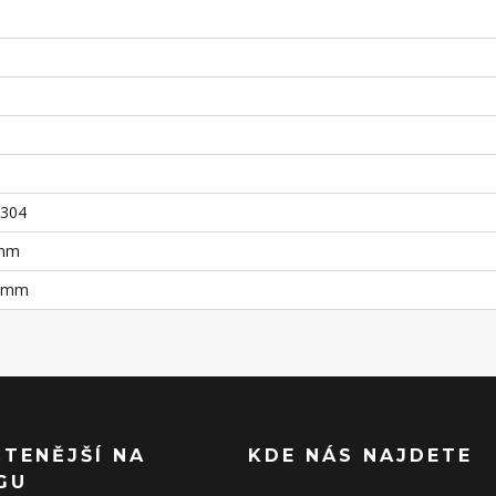
S304
 mm
0 mm
ČTENĚJŠÍ NA
KDE NÁS NAJDETE
GU