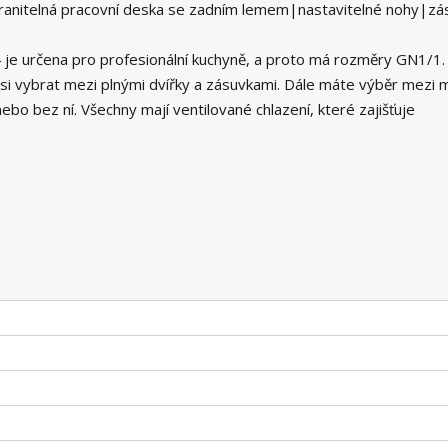
anitelná pracovní deska se zadním lemem|nastavitelné nohy|zá
4 je určena pro profesionální kuchyně, a proto má rozměry GN1/1.
e si vybrat mezi plnými dvířky a zásuvkami. Dále máte výběr mezi
bo bez ní. Všechny mají ventilované chlazení, které zajišťuje