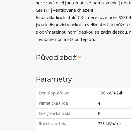
nerezová ocel|automatické odmrazování|odstr
GN 1/1|ventilované chlazení
Řada chladicích stolů CK z nerezové oceli SS30
jsou k dispozici v několika velikostech a můžet
s odnímatelnou horní deskou se zadní deskou, ne
rovnoměrnou a stálou teplotu.
Původ zboží
Parametry
Denní spotřeba
1.98 kWh/24h
Klimatická třída
4
Energetická třída
B
Roční spotřeba
723 kWh/rok