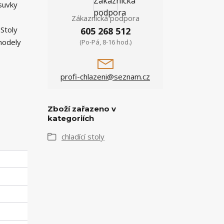
suvky
Zákaznická podpora
 Stoly
605 268 512
 modely
(Po-Pá, 8-16 hod.)
profi-chlazeni@seznam.cz
Zboží zařazeno v
kategoriích
chladící stoly