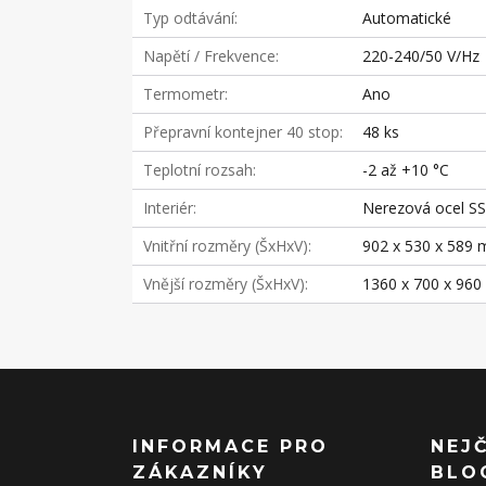
Typ odtávání
Automatické
Napětí / Frekvence
220-240/50 V/Hz
Termometr
Ano
Přepravní kontejner 40 stop
48 ks
Teplotní rozsah
-2 až +10 °C
Interiér
Nerezová ocel S
Vnitřní rozměry (ŠxHxV)
902 x 530 x 589
Vnější rozměry (ŠxHxV)
1360 x 700 x 96
INFORMACE PRO
NEJ
ZÁKAZNÍKY
BLO