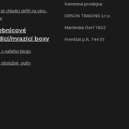
Kamenná prodejna:
at chladící skříň na víno-
ORSON TRADING s.r.o.
u
Martinská čtvrť 1802
ebnicové
dící/mrazící boxy
Frenštát p.R, 744 01
 z našeho blogu
 obslužné pulty