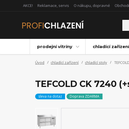
AKCE!
Reklamace, servis
O nákupu, dopravné
Obchod
prodejní vitríny
chladící zařízen
Úvod
chladící zařízení
chladící stoly
TEFCOLD 
TEFCOLD CK 7240 (+s
sleva na dotaz
Doprava ZDARMA