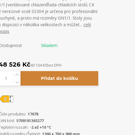
1/1|ventilované chlazeníŘada chladicích stolů CK
z nerezové oceli SS304 je určena pro profesionální
kuchyně, a proto má rozměry GN1/1. Stoly jsou
k dispozici v několika velikostech a můžet...
celý
popis
Dostupnost
Skladem
48 526 Kč
40 104 Kč
bez DPH
Přidat do košíku
Číslo produktu:
17678
EAN kód:
5708181363277
Teplotní rozsah:
-2 až +10 °C
Vnější rozměry (ŠxHxV):
1360 x 700 x 960 mm