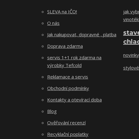
SLEVA na IČO!
jak vybr
vinoték
O nás
stav
Jak nakupovat, dopravné , platba
chla
Doprava zdarma
novinky
servis 1+1 rok zdarma na
výrobky Tefcold
stylové
Reklamace a servis
Obchodní podmínky
Kontakty a otevírací doba
Blog
Ověřování recenzí
Recyklační poplatky