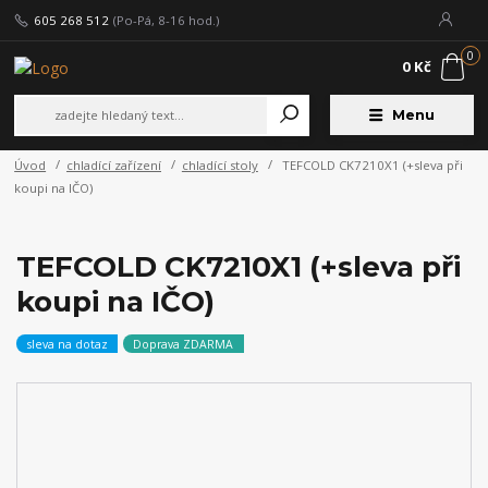
605 268 512
(Po-Pá, 8-16 hod.)
0
0 Kč
Menu
Úvod
chladící zařízení
chladící stoly
TEFCOLD CK7210X1 (+sleva při
koupi na IČO)
TEFCOLD CK7210X1 (+sleva při
koupi na IČO)
sleva na dotaz
Doprava ZDARMA