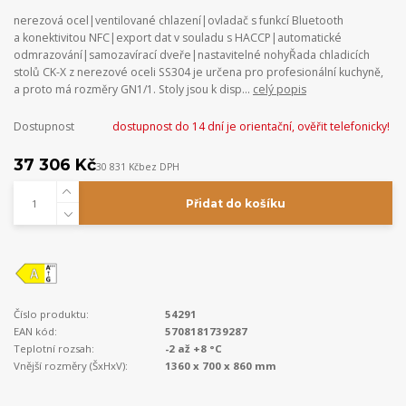
nerezová ocel|ventilované chlazení|ovladač s funkcí Bluetooth
a konektivitou NFC|export dat v souladu s HACCP|automatické
odmrazování|samozavírací dveře|nastavitelné nohyŘada chladicích
stolů CK-X z nerezové oceli SS304 je určena pro profesionální kuchyně,
a proto má rozměry GN1/1. Stoly jsou k disp...
celý popis
Dostupnost
dostupnost do 14 dní je orientační, ověřit telefonicky!
37 306 Kč
30 831 Kč
bez DPH
Přidat do košíku
Číslo produktu:
54291
EAN kód:
5708181739287
Teplotní rozsah:
-2 až +8 °C
Vnější rozměry (ŠxHxV):
1360 x 700 x 860 mm