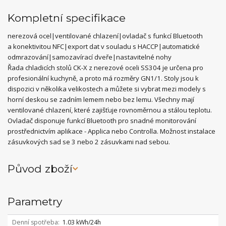
Kompletní specifikace
nerezová ocel|ventilované chlazení|ovladač s funkcí Bluetooth
a konektivitou NFC|export dat v souladu s HACCP|automatické
odmrazování|samozavírací dveře|nastavitelné nohy
Řada chladicích stolů CK-X z nerezové oceli SS304 je určena pro
profesionální kuchyně, a proto má rozměry GN1/1. Stoly jsou k
dispozici v několika velikostech a můžete si vybrat mezi modely s
horní deskou se zadním lemem nebo bez lemu. Všechny mají
ventilované chlazení, které zajišťuje rovnoměrnou a stálou teplotu.
Ovladač disponuje funkcí Bluetooth pro snadné monitorování
prostřednictvím aplikace - Applica nebo Controlla. Možnost instalace
zásuvkových sad se 3 nebo 2 zásuvkami nad sebou.
Původ zboží
Parametry
Denní spotřeba
1.03 kWh/24h