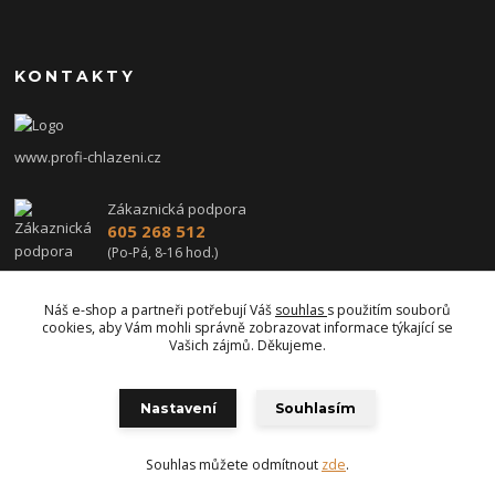
KONTAKTY
www.profi-chlazeni.cz
Zákaznická podpora
605 268 512
(Po-Pá, 8-16 hod.)
profi-chlazeni@seznam.cz
Náš e-shop a partneři potřebují Váš
souhlas
s použitím souborů
cookies, aby Vám mohli správně zobrazovat informace týkající se
Vašich zájmů. Děkujeme.
Nastavení
Souhlasím
Upravit sběr cookies.
Souhlas můžete odmítnout
zde
.