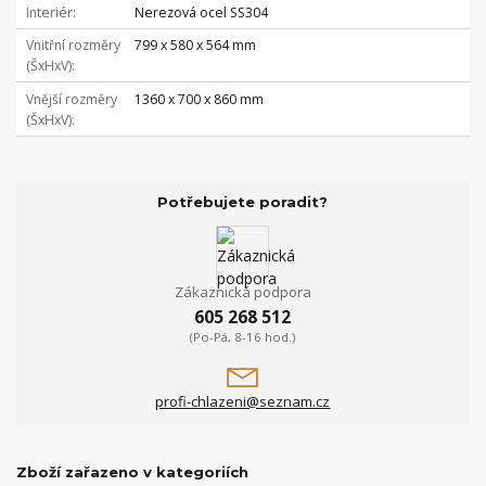
Interiér
Nerezová ocel SS304
Vnitřní rozměry
799 x 580 x 564 mm
(ŠxHxV)
Vnější rozměry
1360 x 700 x 860 mm
(ŠxHxV)
Potřebujete poradit?
Zákaznická podpora
605 268 512
(Po-Pá, 8-16 hod.)
profi-chlazeni@seznam.cz
Zboží zařazeno v kategoriích