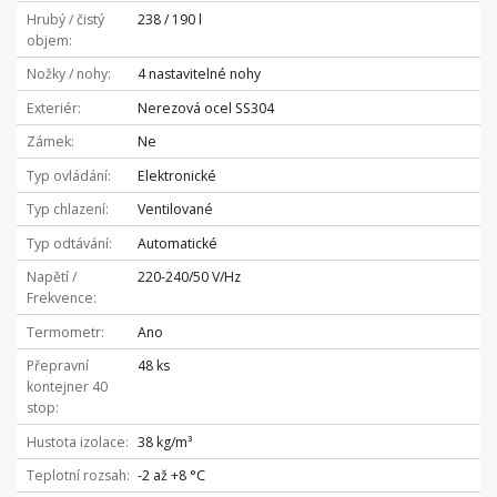
Hrubý / čistý
238 / 190 l
objem
Nožky / nohy
4 nastavitelné nohy
Exteriér
Nerezová ocel SS304
Zámek
Ne
Typ ovládání
Elektronické
Typ chlazení
Ventilované
Typ odtávání
Automatické
Napětí /
220-240/50 V/Hz
Frekvence
Termometr
Ano
Přepravní
48 ks
kontejner 40
stop
Hustota izolace
38 kg/m³
Teplotní rozsah
-2 až +8 °C