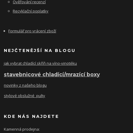
Ověřování recenzí
Recyklační poplatky
Formulář pro vrácení zboží
NEJČTENĚJŠÍ NA BLOGU
jak vybrat chladící skříň na víno-vinotéku
stavebnicové chladící/mrazící boxy
novinky z našeho blogu
stylové obslužné pulty
KDE NÁS NAJDETE
Kamenná prodejna: