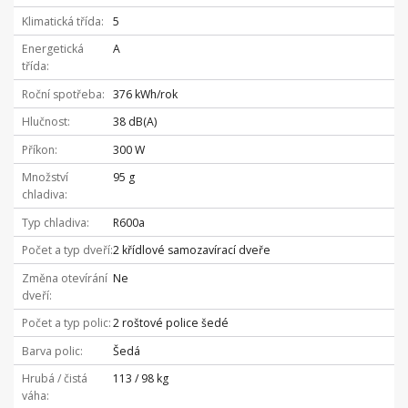
Klimatická třída
5
Energetická
A
třída
Roční spotřeba
376 kWh/rok
Hlučnost
38 dB(A)
Příkon
300 W
Množství
95 g
chladiva
Typ chladiva
R600a
Počet a typ dveří
2 křídlové samozavírací dveře
Změna otevírání
Ne
dveří
Počet a typ polic
2 roštové police šedé
Barva polic
Šedá
Hrubá / čistá
113 / 98 kg
váha