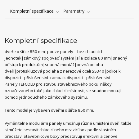
Kompletní specifikace
Parametry
Kompletní specifikace
dveře o šířce 850 mm|pouze panely – bez chladicích
jednotek|zámkový spojovací systém|síla izolace 80 mm|snadný
přístup k produktům|snadná montáž|pevná poloha
dveří|protiskluzová podlaha z nerezové oceli SS340|police k
dispozici - příslušenství|rampa k dispozici - příslušenství
Panely TEFCOLD pro stavbu stavebnicového boxu, někdy
označovaného také jako chladicí místnosti, se snadno montují
pomocí jednoduchého zámkového systému.
Tento model je vybaven dveřmi o šířce 850 mm.
Vyměnitelné modulární panely umožňují různé umístění dveří, takže
si můžete sestavit chladicí nebo mrazicí box podle vlastních
představ. Stavebnicové boxy představují efektivní a cenově