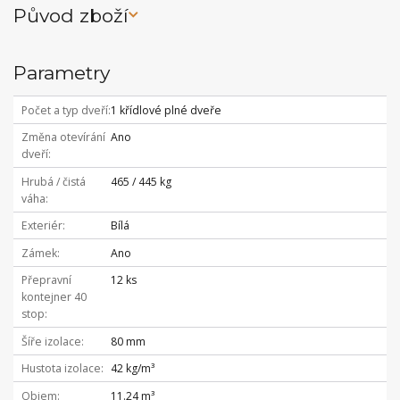
Původ zboží
Parametry
Počet a typ dveří
1 křídlové plné dveře
Změna otevírání
Ano
dveří
Hrubá / čistá
465 / 445 kg
váha
Exteriér
Bílá
Zámek
Ano
Přepravní
12 ks
kontejner 40
stop
Šíře izolace
80 mm
Hustota izolace
42 kg/m³
Objem
11.24 m³