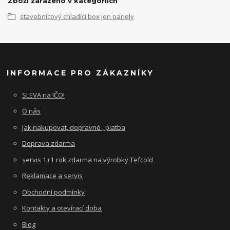
Zboží zařazeno v kategoriích
stavebnicový chladící box jen panely
INFORMACE PRO ZÁKAZNÍKY
SLEVA na IČO!
O nás
Jak nakupovat, dopravné , platba
Doprava zdarma
servis 1+1 rok zdarma na výrobky Tefcold
Reklamace a servis
Obchodní podmínky
Kontakty a otevírací doba
Blog