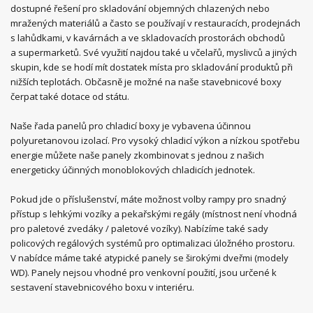
dostupné řešení pro skladování objemných chlazených nebo
mražených materiálů a často se používají v restauracích, prodejnách
s lahůdkami, v kavárnách a ve skladovacích prostorách obchodů
a supermarketů. Své využití najdou také u včelařů, myslivců a jiných
skupin, kde se hodí mít dostatek místa pro skladování produktů při
nižších teplotách. Občasně je možné na naše stavebnicové boxy
čerpat také dotace od státu.
Naše řada panelů pro chladicí boxy je vybavena účinnou
polyuretanovou izolací. Pro vysoký chladicí výkon a nízkou spotřebu
energie můžete naše panely zkombinovat s jednou z našich
energeticky účinných monoblokových chladicích jednotek.
Pokud jde o příslušenství, máte možnost volby rampy pro snadný
přístup s lehkými vozíky a pekařskými regály (místnost není vhodná
pro paletové zvedáky / paletové vozíky). Nabízíme také sady
policových regálových systémů pro optimalizaci úložného prostoru.
V nabídce máme také atypické panely se širokými dveřmi (modely
WD). Panely nejsou vhodné pro venkovní použití, jsou určené k
sestavení stavebnicového boxu v interiéru.