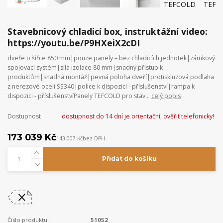
Stavebnicový chladicí box, instruktážní video:
https://youtu.be/P9HXeiX2cDI
dveře o šířce 850 mm|pouze panely – bez chladicích jednotek|zámkový
spojovací systém|síla izolace 80 mm|snadný přístup k
produktům|snadná montáž|pevná poloha dveří|protiskluzová podlaha
z nerezové oceli SS340|police k dispozici - příslušenství|rampa k
dispozici - příslušenstvíPanely TEFCOLD pro stav...
celý popis
Dostupnost
dostupnost do 14 dní je orientační, ověřit telefonicky!
173 039 Kč
143 007 Kč
bez DPH
Přidat do košíku
Číslo produktu:
51052