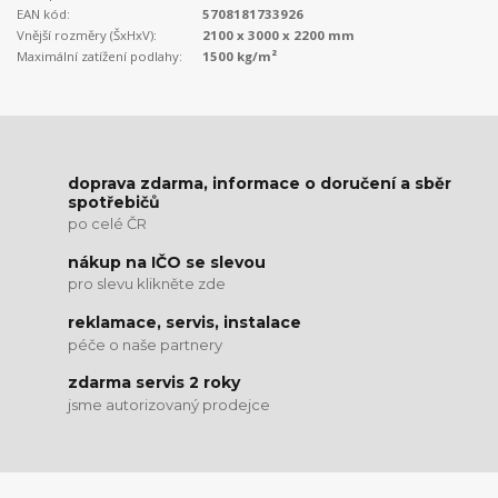
EAN kód:
5708181733926
Vnější rozměry (ŠxHxV):
2100 x 3000 x 2200 mm
Maximální zatížení podlahy:
1500 kg/m²
doprava zdarma, informace o doručení a sběr
spotřebičů
po celé ČR
nákup na IČO se slevou
pro slevu klikněte zde
reklamace, servis, instalace
péče o naše partnery
zdarma servis 2 roky
jsme autorizovaný prodejce