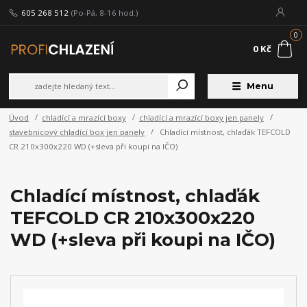
605 268 512
(Po-Pá, 8-16 hod.)
0
0 Kč
Menu
Úvod
chladící a mrazící boxy
chladící a mrazící boxy jen panely
stavebnicový chladící box jen panely
Chladící místnost, chlaďák TEFCOLD
CR 210x300x220 WD (+sleva při koupi na IČO)
Chladící místnost, chlaďák
TEFCOLD CR 210x300x220
WD (+sleva při koupi na IČO)