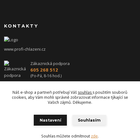
KONTAKTY
www.profi-chlazeni.cz
Zákaznická podpora
605 268 512
(Po-Pá, 8-16 hod.)
profi-chlazeni@seznam.cz
Náš e-shop a partneři potřebují Váš
souhlas
s použitím souborů
cookies, aby Vám mohli správně zobrazovat informace týkající se
Vašich zájmů. Děkujeme.
Nastavení
Souhlasím
Upravit sběr cookies.
Souhlas můžete odmítnout
zde
.