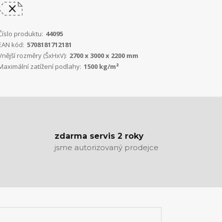
Číslo produktu:
44095
EAN kód:
5708181712181
Vnější rozměry (ŠxHxV):
2700 x 3000 x 2200 mm
Maximální zatížení podlahy:
1500 kg/m²
zdarma servis 2 roky
jsme autorizovaný prodejce