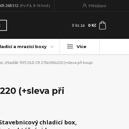
605 268 512
(Po-Pá, 8-16 hod.)
Přihlášení
0
ks
za
0 Kč
t
ladící a mrazící boxy
Více
st, chlaďák TEFCOLD CR 270x300x220 (+sleva při koupi
20 (+sleva při
Stavebnicový chladicí box,