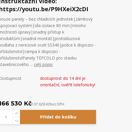
instruktážní video:
https://youtu.be/P9HXeiX2cDI
pouze panely – bez chladicích jednotek|zámkový
spojovací systém|síla izolace 80 mm|mnoho
možností úpravy|snadný přístup k
produktům|snadná montáž|protiskluzová
podlaha z nerezové oceli SS340|police k dispozici -
příslušenství|rampa k dispozici -
příslušenstvíPanely TEFCOLD pro stavbu
stavebnicového ...
celý popis
Dostupnost
dostupnost do 14 dní je
orientační, ověřit telefonicky!
166 530 Kč
137 628 Kč
bez DPH
Přidat do košíku