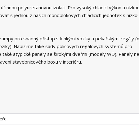
účinnou polyuretanovou izolací. Pro vysoký chladicí výkon a nízko
at s jednou z našich monoblokových chladicích jednotek s nízko
rampy pro snadný přístup s lehkými vozíky a pekařskými regály (
ozíky). Nabízíme také sady policových regálových systémů pro
e také atypické panely se širokými dveřmi (modely WD). Panely n
tavení stavebnicového boxu v interiéru.
veře