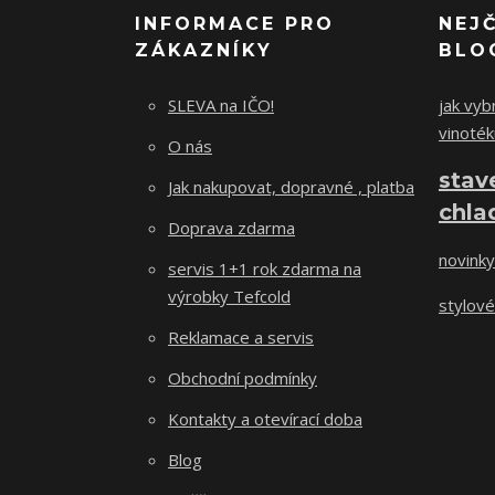
INFORMACE PRO
NEJ
ZÁKAZNÍKY
BLO
SLEVA na IČO!
jak vybr
vinoték
O nás
stav
Jak nakupovat, dopravné , platba
chla
Doprava zdarma
novinky
servis 1+1 rok zdarma na
výrobky Tefcold
stylové
Reklamace a servis
Obchodní podmínky
Kontakty a otevírací doba
Blog