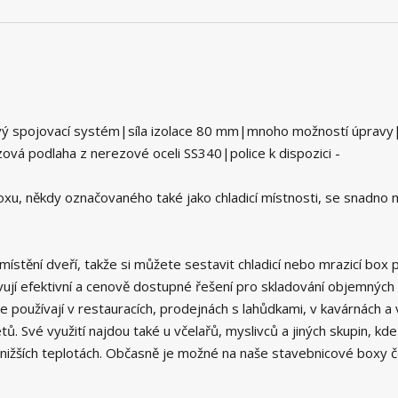
ový spojovací systém|síla izolace 80 mm|mnoho možností úprav
vá podlaha z nerezové oceli SS340|police k dispozici -
, někdy označovaného také jako chladicí místnosti, se snadno 
ístění dveří, takže si můžete sestavit chladicí nebo mrazicí box 
ují efektivní a cenově dostupné řešení pro skladování objemných
 používají v restauracích, prodejnách s lahůdkami, v kavárnách a
 Své využití najdou také u včelařů, myslivců a jiných skupin, kde
 nižších teplotách. Občasně je možné na naše stavebnicové boxy 