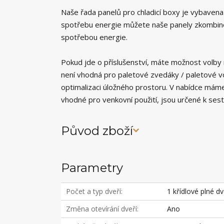
Naše řada panelů pro chladicí boxy je vybavena 
spotřebu energie můžete naše panely zkombinov
spotřebou energie.
Pokud jde o příslušenství, máte možnost volby 
není vhodná pro paletové zvedáky / paletové v
optimalizaci úložného prostoru. V nabídce mám
vhodné pro venkovní použití, jsou určené k ses
Původ zboží
Parametry
Počet a typ dveří
1 křídlové plné d
Změna otevírání dveří
Ano