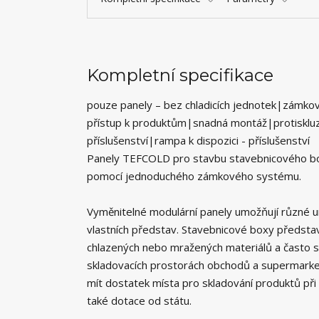
Kompletní specifikace
pouze panely – bez chladicích jednotek|zámk
přístup k produktům|snadná montáž|protiskluzo
příslušenství|rampa k dispozici - příslušenství
Panely TEFCOLD pro stavbu stavebnicového boxu
pomocí jednoduchého zámkového systému.
Vyměnitelné modulární panely umožňují různé um
vlastních představ. Stavebnicové boxy představ
chlazených nebo mražených materiálů a často se
skladovacích prostorách obchodů a supermarketů.
mít dostatek místa pro skladování produktů při
také dotace od státu.