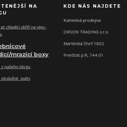
ČTENĚJŠÍ NA
KDE NÁS NAJDETE
GU
Kamenná prodejna:
at chladící skříň na víno-
ORSON TRADING s.r.o.
u
Martinská čtvrť 1802
ebnicové
dící/mrazící boxy
Frenštát p.R, 744 01
 z našeho blogu
 obslužné pulty