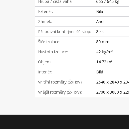
Hrubá / čistá váha
665 / 645 kg
Exteriér
Bílá
Zámek
Ano
Přepravní kontejner 40 stop
8 ks
Šíře izolace
80 mm
Hustota izolace
42 kg/m³
Objem
14.72 m³
Interiér
Bílá
Vnitřní rozměry (ŠxHxV)
2540 x 2840 x 2
Vnější rozměry (ŠxHxV)
2700 x 3000 x 2