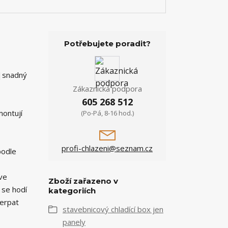
Potřebujete poradit?
y|snadný
Zákaznická podpora
605 268 512
montují
(Po-Pá, 8-16 hod.)
profi-chlazeni@seznam.cz
podle
 ve
Zboží zařazeno v
 se hodí
kategoriích
čerpat
stavebnicový chladící box jen
panely