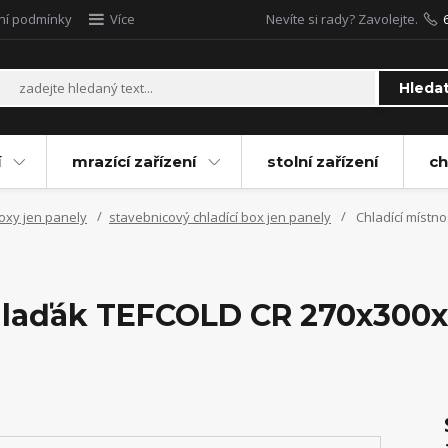
ní podmínky
Více
Nevíte si rady? Zavolejte.
Hleda
í
mrazící zařízení
stolní zařízení
ch
boxy jen panely
stavebnicový chladící box jen panely
Chladící místno
chlaďák TEFCOLD CR 270x300x2