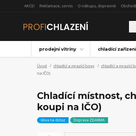
AKCE!
Reklamace, servis
O nákupu, dopravné
Obchod
prodejní vitríny
chladící zařízen
Úvod
chladící a mrazící boxy
chladící a mrazící 
na IČO)
Chladící místnost, 
koupi na IČO)
sleva na dotaz
Doprava ZDARMA