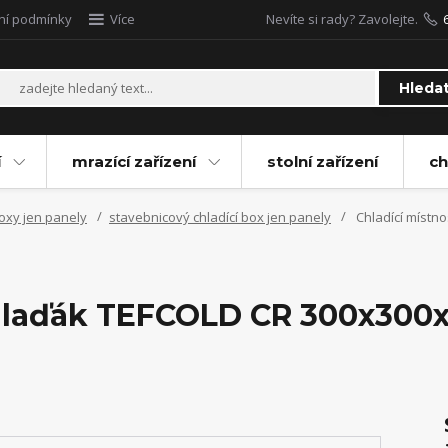
ní podmínky
Více
Nevíte si rady? Zavolejte.
Hleda
í
mrazící zařízení
stolní zařízení
ch
boxy jen panely
stavebnicový chladící box jen panely
Chladící místno
chlaďák TEFCOLD CR 300x300x2