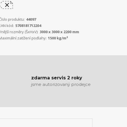
Číslo produktu:
44097
EAN kód:
5708181712204
Vnější rozměry (ŠxHxV):
3000 x 3000 x 2200 mm
Maximální zatížení podlahy:
1500 kg/m²
zdarma servis 2 roky
jsme autorizovaný prodejce