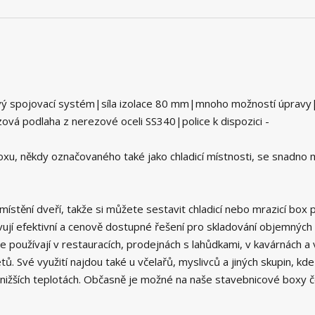
ový spojovací systém|síla izolace 80 mm|mnoho možností úprav
vá podlaha z nerezové oceli SS340|police k dispozici -
, někdy označovaného také jako chladicí místnosti, se snadno 
ístění dveří, takže si můžete sestavit chladicí nebo mrazicí box 
ují efektivní a cenově dostupné řešení pro skladování objemných
 používají v restauracích, prodejnách s lahůdkami, v kavárnách a
 Své využití najdou také u včelařů, myslivců a jiných skupin, kde
 nižších teplotách. Občasně je možné na naše stavebnicové boxy 