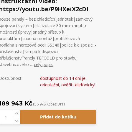
instruktážní video:
https://youtu.be/P9HXeiX2cDI
pouze panely – bez chladicích jednotek|zámkový
spojovací systém|síla izolace 80 mm|mnoho
možností úpravy|snadný přístup k
produktům|snadná montáž|protiskluzová
podlaha z nerezové oceli SS340|police k dispozici -
příslušenství|rampa k dispozici -
příslušenstvíPanely TEFCOLD pro stavbu
stavebnicového ...
celý popis
Dostupnost
dostupnost do 14 dní je
orientační, ověřit telefonicky!
189 943 Kč
156 978 Kč
bez DPH
Přidat do košíku