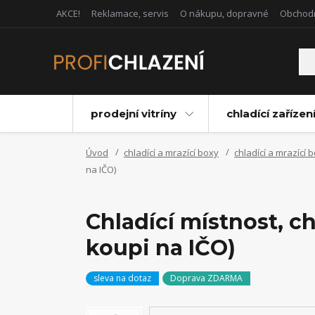
AKCE!
Reklamace, servis
O nákupu, dopravné
Obchod
prodejní vitríny
chladící zařízen
Úvod
chladící a mrazící boxy
chladící a mrazící 
na IČO)
Chladící místnost, 
koupi na IČO)
sleva na dotaz
Doprava ZDARMA