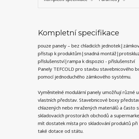
Kompletní specifikace
pouze panely – bez chladicích jednotek|zámk
přístup k produktům|snadná montáž|protiskluzo
příslušenství|rampa k dispozici - příslušenství
Panely TEFCOLD pro stavbu stavebnicového boxu
pomocí jednoduchého zámkového systému.
Vyměnitelné modulární panely umožňují různé um
vlastních představ. Stavebnicové boxy představ
chlazených nebo mražených materiálů a často se
skladovacích prostorách obchodů a supermarketů.
mít dostatek místa pro skladování produktů při
také dotace od státu.