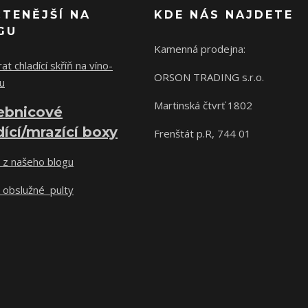
ČTENĚJŠÍ NA
KDE NÁS NAJDETE
GU
Kamenná prodejna:
at chladící skříň na víno-
ORSON TRADING s.r.o.
u
Martinská čtvrť 1802
ebnicové
dící/mrazící boxy
Frenštát p.R, 744 01
 z našeho blogu
 obslužné pulty