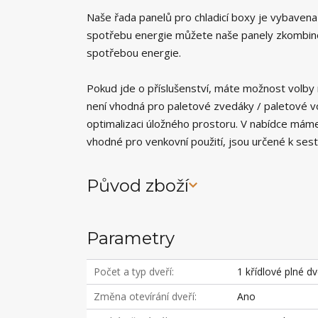
Naše řada panelů pro chladicí boxy je vybavena 
spotřebu energie můžete naše panely zkombinov
spotřebou energie.
Pokud jde o příslušenství, máte možnost volby 
není vhodná pro paletové zvedáky / paletové v
optimalizaci úložného prostoru. V nabídce mám
vhodné pro venkovní použití, jsou určené k ses
Původ zboží
Parametry
Počet a typ dveří
1 křídlové plné d
Změna otevírání dveří
Ano