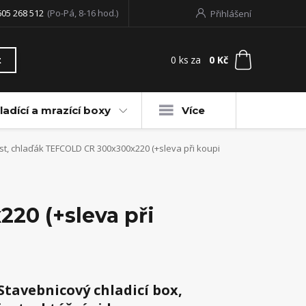
605 268 512
(Po-Pá, 8-16 hod.)
Přihlášení
0
ks
za
0 Kč
t
ladící a mrazící boxy
Více
st, chlaďák TEFCOLD CR 300x300x220 (+sleva při koupi
20 (+sleva při
Stavebnicový chladicí box,