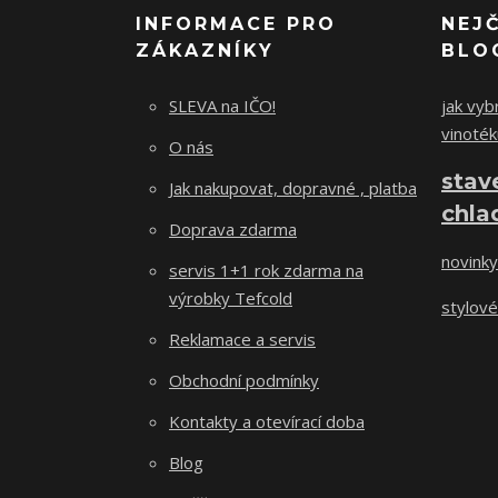
INFORMACE PRO
NEJ
ZÁKAZNÍKY
BLO
SLEVA na IČO!
jak vybr
vinoték
O nás
stav
Jak nakupovat, dopravné , platba
chla
Doprava zdarma
novinky
servis 1+1 rok zdarma na
výrobky Tefcold
stylové
Reklamace a servis
Obchodní podmínky
Kontakty a otevírací doba
Blog