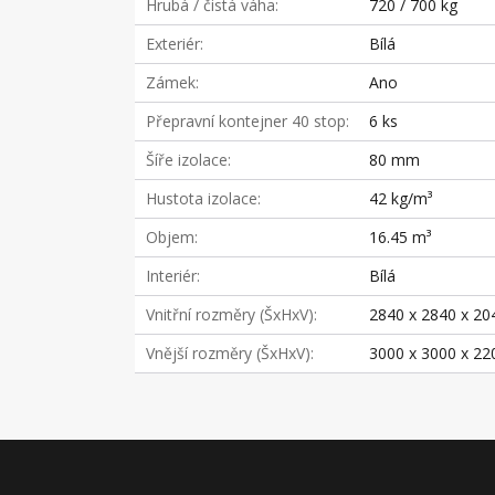
Hrubá / čistá váha
720 / 700 kg
Exteriér
Bílá
Zámek
Ano
Přepravní kontejner 40 stop
6 ks
Šíře izolace
80 mm
Hustota izolace
42 kg/m³
Objem
16.45 m³
Interiér
Bílá
Vnitřní rozměry (ŠxHxV)
2840 x 2840 x 2
Vnější rozměry (ŠxHxV)
3000 x 3000 x 2