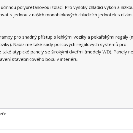
účinnou polyuretanovou izolací. Pro vysoký chladicí výkon a nízko
at s jednou z našich monoblokových chladicích jednotek s nízko
rampy pro snadný přístup s lehkými vozíky a pekařskými regály (
ozíky). Nabízíme také sady policových regálových systémů pro
e také atypické panely se širokými dveřmi (modely WD). Panely n
tavení stavebnicového boxu v interiéru.
veře