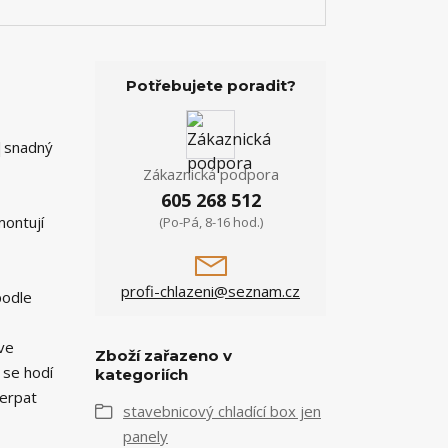
Potřebujete poradit?
y|snadný
Zákaznická podpora
605 268 512
montují
(Po-Pá, 8-16 hod.)
profi-chlazeni@seznam.cz
podle
 ve
Zboží zařazeno v
 se hodí
kategoriích
čerpat
stavebnicový chladící box jen
panely