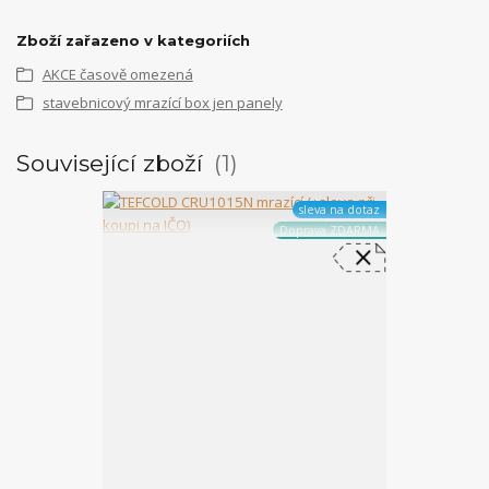
Zboží zařazeno v kategoriích
AKCE časově omezená
stavebnicový mrazící box jen panely
Související zboží
1
sleva na dotaz
Doprava ZDARMA