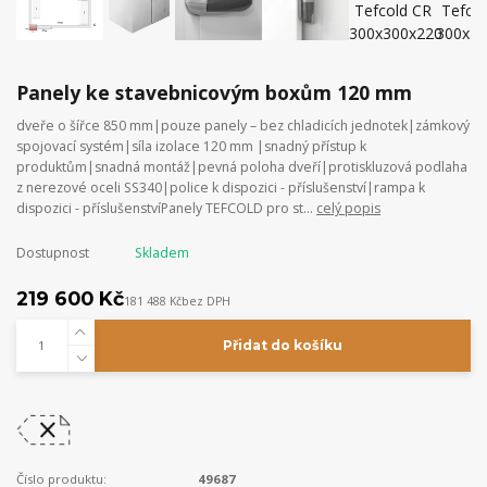
Panely ke stavebnicovým boxům 120 mm
dveře o šířce 850 mm|pouze panely – bez chladicích jednotek|zámkový
spojovací systém|síla izolace 120 mm |snadný přístup k
produktům|snadná montáž|pevná poloha dveří|protiskluzová podlaha
z nerezové oceli SS340|police k dispozici - příslušenství|rampa k
dispozici - příslušenstvíPanely TEFCOLD pro st...
celý popis
Dostupnost
Skladem
219 600 Kč
181 488 Kč
bez DPH
Přidat do košíku
Číslo produktu:
49687