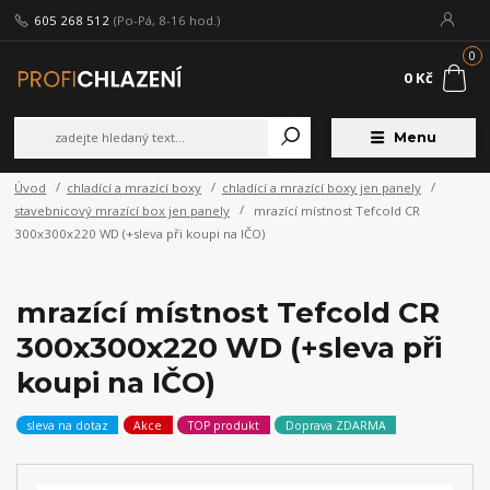
605 268 512
(Po-Pá, 8-16 hod.)
0
0 Kč
Menu
Úvod
chladící a mrazící boxy
chladící a mrazící boxy jen panely
stavebnicový mrazící box jen panely
mrazící místnost Tefcold CR
300x300x220 WD (+sleva při koupi na IČO)
mrazící místnost Tefcold CR
300x300x220 WD (+sleva při
koupi na IČO)
sleva na dotaz
Akce
TOP produkt
Doprava ZDARMA