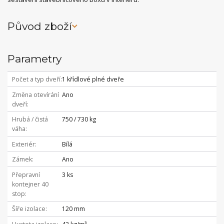
Původ zboží
Parametry
Počet a typ dveří
1 křídlové plné dveře
Změna otevírání
Ano
dveří
Hrubá / čistá
750 / 730 kg
váha
Exteriér
Bílá
Zámek
Ano
Přepravní
3 ks
kontejner 40
stop
Šíře izolace
120 mm