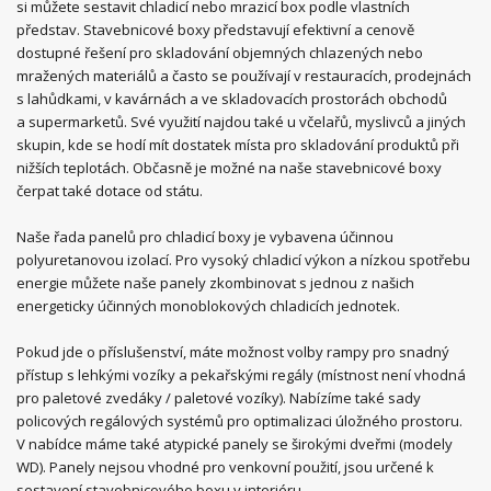
si můžete sestavit chladicí nebo mrazicí box podle vlastních
představ. Stavebnicové boxy představují efektivní a cenově
dostupné řešení pro skladování objemných chlazených nebo
mražených materiálů a často se používají v restauracích, prodejnách
s lahůdkami, v kavárnách a ve skladovacích prostorách obchodů
a supermarketů. Své využití najdou také u včelařů, myslivců a jiných
skupin, kde se hodí mít dostatek místa pro skladování produktů při
nižších teplotách. Občasně je možné na naše stavebnicové boxy
čerpat také dotace od státu.
Naše řada panelů pro chladicí boxy je vybavena účinnou
polyuretanovou izolací. Pro vysoký chladicí výkon a nízkou spotřebu
energie můžete naše panely zkombinovat s jednou z našich
energeticky účinných monoblokových chladicích jednotek.
Pokud jde o příslušenství, máte možnost volby rampy pro snadný
přístup s lehkými vozíky a pekařskými regály (místnost není vhodná
pro paletové zvedáky / paletové vozíky). Nabízíme také sady
policových regálových systémů pro optimalizaci úložného prostoru.
V nabídce máme také atypické panely se širokými dveřmi (modely
WD). Panely nejsou vhodné pro venkovní použití, jsou určené k
sestavení stavebnicového boxu v interiéru.