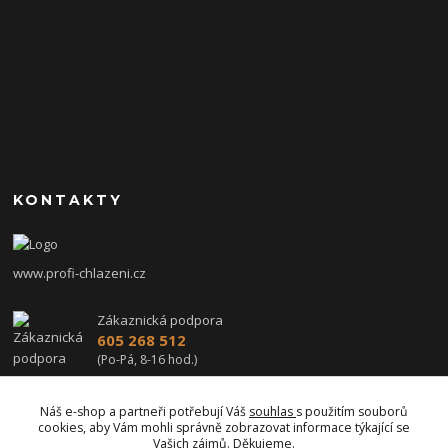
KONTAKTY
www.profi-chlazeni.cz
Zákaznická podpora
605 268 512
(Po-Pá, 8-16 hod.)
profi-chlazeni@seznam.cz
Náš e-shop a partneři potřebují Váš
souhlas
s použitím souborů
cookies, aby Vám mohli správně zobrazovat informace týkající se
Vašich zájmů. Děkujeme.