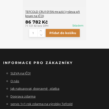
TEFCOLD CRU1015N mrazící (+sleva při
koupi na IČO)
86 782 Kč
Skladem
71 721 Kč
bez DPH
Přidat do košíku
INFORMACE PRO ZÁKAZNÍKY
SLEVA na IČO!
O nás
Jak nakupovat, dopravné , platba
Doprava zdarma
servis 1+1 rok zdarma na výrobky Tefcold