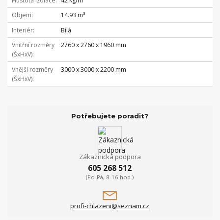
Hustota izolace
42 kg/m³
Objem
14.93 m³
Interiér
Bílá
Vnitřní rozměry
2760 x 2760 x 1960 mm
(ŠxHxV)
Vnější rozměry
3000 x 3000 x 2200 mm
(ŠxHxV)
Potřebujete poradit?
Zákaznická podpora
605 268 512
(Po-Pá, 8-16 hod.)
profi-chlazeni@seznam.cz