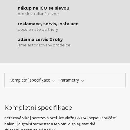
nákup na IČO se slevou
pro slevu klikněte zde
reklamace, servis, instalace
péče o naše partnery
zdarma servis 2 roky
jsme autorizovaný prodejce
Kompletní specifikace
Parametry
Kompletní specifikace
nerezové víko|nerezová ocel|lze vložit GN1/4 (nejsou součástí
balení)|digitální termostat a teplotní displej|statické
chlazení|nastavitelné nožky