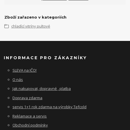
Zboží zařazeno v kategoriích
chladící vitríny pultové
INFORMACE PRO ZÁKAZNÍKY
SLEVA na IČO!
O nás
Jak nakupovat, dopravné , platba
Doprava zdarma
servis 1+1 rok zdarma na výrobky Tefcold
Reklamace a servis
Obchodní podmínky