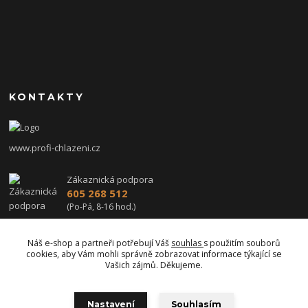
KONTAKTY
www.profi-chlazeni.cz
Zákaznická podpora
605 268 512
(Po-Pá, 8-16 hod.)
profi-chlazeni@seznam.cz
Náš e-shop a partneři potřebují Váš
souhlas
s použitím souborů
cookies, aby Vám mohli správně zobrazovat informace týkající se
Vašich zájmů. Děkujeme.
Nastavení
Souhlasím