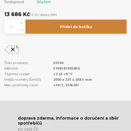
Dostupnost
Skladem
13 686 Kč
11 311 Kč
bez DPH
Přidat do košíku
Číslo produktu:
33594
EAN kód:
5708181993856
Teplotní rozsah:
+2 až +8 °C
Vnější rozměry (ŠxHxV):
2000 x 335 x 288.5 mm
Max. podmínky okolí:
+30°C, 55% RH
doprava zdarma, informace o doručení a sběr
spotřebičů
po celé ČR