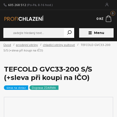
605 268 512
(Po-Pá, 8-16 hod.)
0
0 Kč
Menu
Úvod
prodejní vitríny
chladící vitríny pultové
TEFCOLD GVC33-200
S/S (+sleva při koupi na IČO)
TEFCOLD GVC33-200 S/S
(+sleva při koupi na IČO)
sleva na dotaz
Doprava ZDARMA