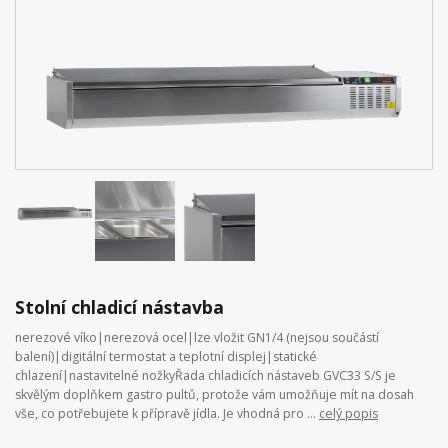
Stolní chladicí nástavba
nerezové víko|nerezová ocel|lze vložit GN1/4 (nejsou součástí
balení)|digitální termostat a teplotní displej|statické
chlazení|nastavitelné nožkyŘada chladicích nástaveb GVC33 S/S je
skvělým doplňkem gastro pultů, protože vám umožňuje mít na dosah
vše, co potřebujete k přípravě jídla. Je vhodná pro ...
celý popis