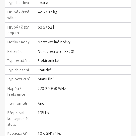
Typ chladiva
R600a
Hrubá / čistá
42.5 / 37 kg
váha
Hrubý / čistý
60.6 / 52 l
objem
Nožky / nohy
Nastavitelné nožky
Exteriér
Nerezová ocel SS201
Typ ovládání
Elektronické
Typ chlazení
Statické
Typ odtávání
Manuální
Napětí /
220-240/50 V/Hz
Frekvence
Termometr
Ano
Přepravní
198 ks
kontejner 40
stop
Kapacita GN
10 x GN1/4 ks