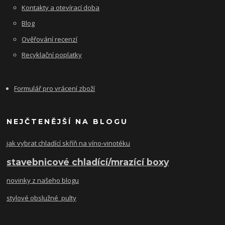
Kontakty a otevírací doba
Blog
Ověřování recenzí
Recyklační poplatky
Formulář pro vrácení zboží
NEJČTENĚJŠÍ NA BLOGU
jak vybrat chladící skříň na víno-vinotéku
stavebnicové chladící/mrazící boxy
novinky z našeho blogu
stylové obslužné pulty