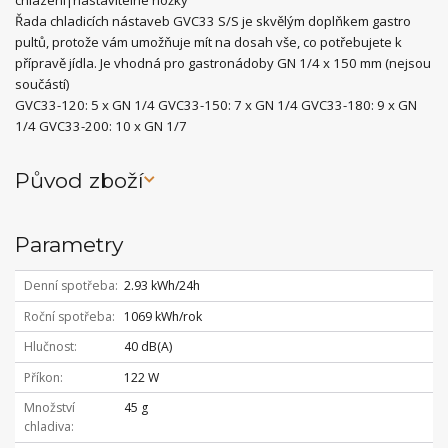
Řada chladicích nástaveb GVC33 S/S je skvělým doplňkem gastro
pultů, protože vám umožňuje mít na dosah vše, co potřebujete k
přípravě jídla. Je vhodná pro gastronádoby GN 1/4 x 150 mm (nejsou
součástí)
GVC33-120: 5 x GN 1/4 GVC33-150: 7 x GN 1/4 GVC33-180: 9 x GN
1/4 GVC33-200: 10 x GN 1/7
Původ zboží
Parametry
Denní spotřeba
2.93 kWh/24h
Roční spotřeba
1069 kWh/rok
Hlučnost
40 dB(A)
Příkon
122 W
Množství
45 g
chladiva