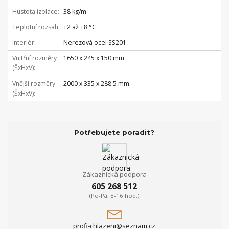
Hustota izolace
38 kg/m³
Teplotní rozsah
+2 až +8 °C
Interiér
Nerezová ocel SS201
Vnitřní rozměry
1650 x 245 x 150 mm
(ŠxHxV)
Vnější rozměry
2000 x 335 x 288.5 mm
(ŠxHxV)
Potřebujete poradit?
Zákaznická podpora
605 268 512
(Po-Pá, 8-16 hod.)
profi-chlazeni@seznam.cz