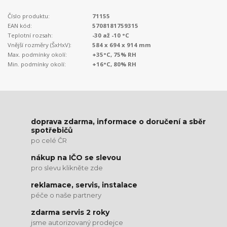
Číslo produktu:
71155
EAN kód:
5708181759315
Teplotní rozsah:
-30 až -10 °C
Vnější rozměry (ŠxHxV):
584 x 694 x 914 mm
Max. podmínky okolí:
+35°C, 75% RH
Min. podmínky okolí:
+16°C, 80% RH
doprava zdarma, informace o doručení a sběr
spotřebičů
po celé ČR
nákup na IČO se slevou
pro slevu klikněte zde
reklamace, servis, instalace
péče o naše partnery
zdarma servis 2 roky
jsme autorizovaný prodejce