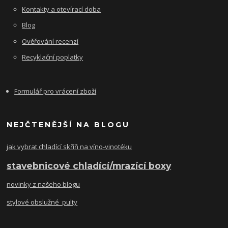
Kontakty a otevírací doba
Blog
Ověřování recenzí
Recyklační poplatky
Formulář pro vrácení zboží
NEJČTENĚJŠÍ NA BLOGU
jak vybrat chladící skříň na víno-vinotéku
stavebnicové chladící/mrazící boxy
novinky z našeho blogu
stylové obslužné pulty