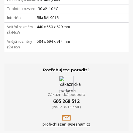
Teplotní rozsah
-30 až -10 °C
Interiér
Bílá RAL9016
Vnitřní rozměry
440 x 550 x 629 mm
(ŠxHxV)
Vnější rozměry
584 x 694 x 914 mm
(ŠxHxV)
Potřebujete poradit?
Zákaznická podpora
605 268 512
(Po-Pá, 8-16 hod.)
profi-chlazeni@seznam.cz