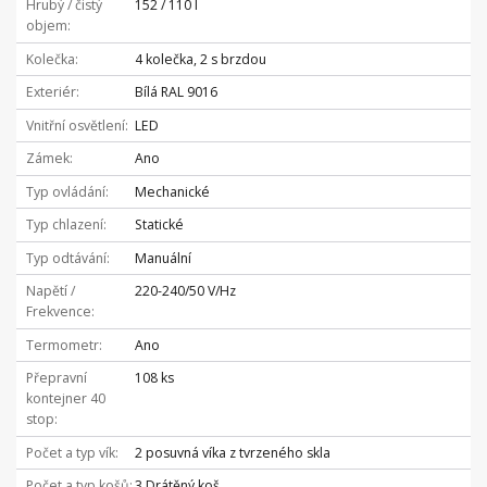
Hrubý / čistý
152 / 110 l
objem
Kolečka
4 kolečka, 2 s brzdou
Exteriér
Bílá RAL 9016
Vnitřní osvětlení
LED
Zámek
Ano
Typ ovládání
Mechanické
Typ chlazení
Statické
Typ odtávání
Manuální
Napětí /
220-240/50 V/Hz
Frekvence
Termometr
Ano
Přepravní
108 ks
kontejner 40
stop
Počet a typ vík
2 posuvná víka z tvrzeného skla
Počet a typ košů
3 Drátěný koš