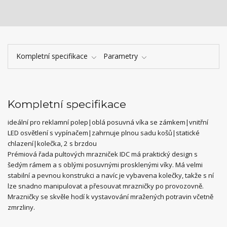
Kompletní specifikace
Parametry
Kompletní specifikace
ideální pro reklamní polep|oblá posuvná víka se zámkem|vnitřní
LED osvětlení s vypínačem|zahrnuje plnou sadu košů|statické
chlazení|kolečka, 2 s brzdou
Prémiová řada pultových mrazniček IDC má praktický design s
šedým rámem a s oblými posuvnými prosklenými víky. Má velmi
stabilní a pevnou konstrukci a navíc je vybavena kolečky, takže s ní
lze snadno manipulovat a přesouvat mrazničky po provozovně.
Mrazničky se skvěle hodí k vystavování mražených potravin včetně
zmrzliny.