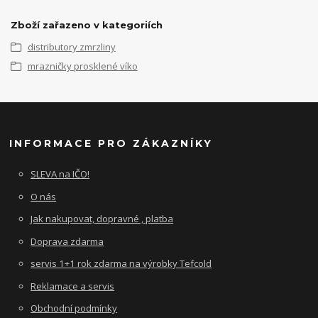
Zboží zařazeno v kategoriích
distributory zmrzliny
mrazničky prosklené víko
INFORMACE PRO ZÁKAZNÍKY
SLEVA na IČO!
O nás
Jak nakupovat, dopravné , platba
Doprava zdarma
servis 1+1 rok zdarma na výrobky Tefcold
Reklamace a servis
Obchodní podmínky