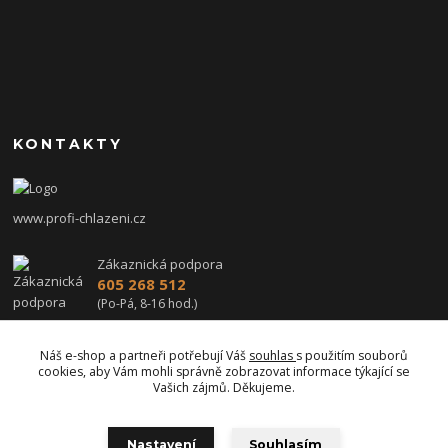
KONTAKTY
www.profi-chlazeni.cz
Zákaznická podpora
605 268 512
(Po-Pá, 8-16 hod.)
profi-chlazeni@seznam.cz
Náš e-shop a partneři potřebují Váš
souhlas
s použitím souborů
cookies, aby Vám mohli správně zobrazovat informace týkající se
Vašich zájmů. Děkujeme.
Nastavení
Souhlasím