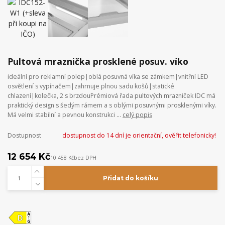
Pultová mraznička prosklené posuv. víko
ideální pro reklamní polep|oblá posuvná víka se zámkem|vnitřní LED
osvětlení s vypínačem|zahrnuje plnou sadu košů|statické
chlazení|kolečka, 2 s brzdouPrémiová řada pultových mrazniček IDC má
praktický design s šedým rámem a s oblými posuvnými prosklenými víky.
Má velmi stabilní a pevnou konstrukci ...
celý popis
Dostupnost
dostupnost do 14 dní je orientační, ověřit telefonicky!
12 654 Kč
10 458 Kč
bez DPH
Přidat do košíku