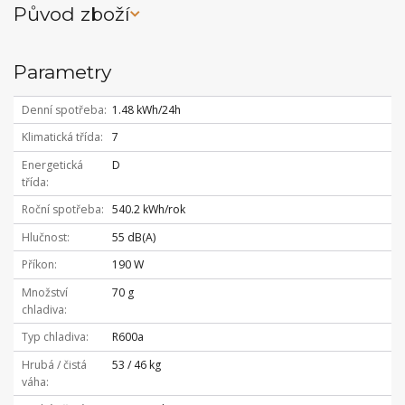
Původ zboží
Parametry
Denní spotřeba
1.48 kWh/24h
Klimatická třída
7
Energetická
D
třída
Roční spotřeba
540.2 kWh/rok
Hlučnost
55 dB(A)
Příkon
190 W
Množství
70 g
chladiva
Typ chladiva
R600a
Hrubá / čistá
53 / 46 kg
váha