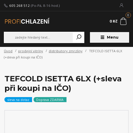
605 268 512
(Po-Pá, 8-16 hod.)
0
0 Kč
Menu
Úvod
prodejní vitríny
distributory zmrzliny
TEFCOLD ISETTA 6LX
(+sleva při koupi na IČO)
TEFCOLD ISETTA 6LX (+sleva
při koupi na IČO)
sleva na dotaz
Doprava ZDARMA