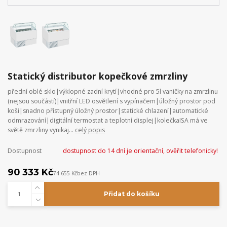
Statický distributor kopečkové zmrzliny
přední oblé sklo|výklopné zadní krytí|vhodné pro 5l vaničky na zmrzlinu
(nejsou součástí)|vnitřní LED osvětlení s vypínačem|úložný prostor pod
koši|snadno přístupný úložný prostor|statické chlazení|automatické
odmrazování|digitální termostat a teplotní displej|kolečkaISA má ve
světě zmrzliny vynikaj...
celý popis
Dostupnost
dostupnost do 14 dní je orientační, ověřit telefonicky!
90 333 Kč
74 655 Kč
bez DPH
Přidat do košíku