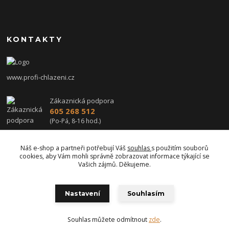
KONTAKTY
www.profi-chlazeni.cz
Zákaznická podpora
605 268 512
(Po-Pá, 8-16 hod.)
profi-chlazeni@seznam.cz
Náš e-shop a partneři potřebují Váš
souhlas
s použitím souborů
cookies, aby Vám mohli správně zobrazovat informace týkající se
Vašich zájmů. Děkujeme.
Nastavení
Souhlasím
Upravit sběr cookies.
Souhlas můžete odmítnout
zde
.