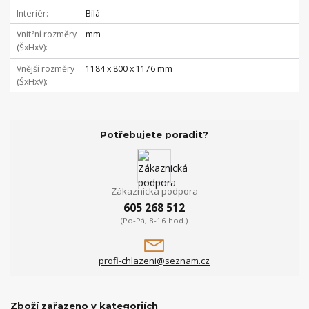
Interiér
Bílá
Vnitřní rozměry
mm
(ŠxHxV)
Vnější rozměry
1184 x 800 x 1176 mm
(ŠxHxV)
Potřebujete poradit?
Zákaznická podpora
605 268 512
(Po-Pá, 8-16 hod.)
profi-chlazeni@seznam.cz
Zboží zařazeno v kategoriích