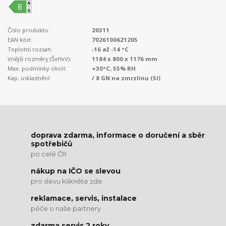
Číslo produktu:
20311
EAN kód:
7026100621205
Teplotní rozsah:
-16 až -14 °C
Vnější rozměry (ŠxHxV):
1184 x 800 x 1176 mm
Max. podmínky okolí:
+30°C, 55% RH
Kap. uskladnění:
/ 8 GN na zmrzlinu (5l)
doprava zdarma, informace o doručení a sběr
spotřebičů
po celé ČR
nákup na IČO se slevou
pro slevu klikněte zde
reklamace, servis, instalace
péče o naše partnery
zdarma servis 2 roky