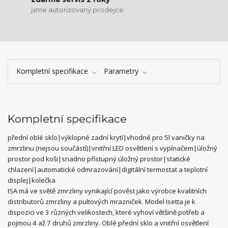
jsme autorizovaný prodejce
Kompletní specifikace
Parametry
Kompletní specifikace
přední oblé sklo|výklopné zadní krytí|vhodné pro 5l vaničky na
zmrzlinu (nejsou součástí)|vnitřní LED osvětlení s vypínačem|úložný
prostor pod koši|snadno přístupný úložný prostor|statické
chlazení|automatické odmrazování|digitální termostat a teplotní
displej|kolečka
ISA má ve světě zmrzliny vynikající pověst jako výrobce kvalitních
distributorů zmrzliny a pultových mrazniček. Model Isetta je k
dispozici ve 3 různých velikostech, které vyhoví většině potřeb a
pojmou 4 až 7 druhů zmrzliny. Oblé přední sklo a vnitřní osvětlení