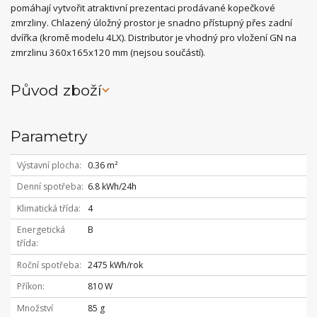
pomáhají vytvořit atraktivní prezentaci prodávané kopečkové
zmrzliny. Chlazený úložný prostor je snadno přístupný přes zadní
dvířka (kromě modelu 4LX). Distributor je vhodný pro vložení GN na
zmrzlinu 360x165x120 mm (nejsou součástí).
Původ zboží
Parametry
Výstavní plocha
0.36 m²
Denní spotřeba
6.8 kWh/24h
Klimatická třída
4
Energetická
B
třída
Roční spotřeba
2475 kWh/rok
Příkon
810 W
Množství
85 g