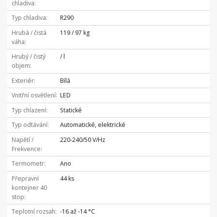
chladiva
Typ chladiva
R290
Hrubá / čistá
119 / 97 kg
váha
Hrubý / čistý
/ l
objem
Exteriér
Bílá
Vnitřní osvětlení
LED
Typ chlazení
Statické
Typ odtávání
Automatické, elektrické
Napětí /
220-240/50 V/Hz
Frekvence
Termometr
Ano
Přepravní
44 ks
kontejner 40
stop
Teplotní rozsah
-16 až -14 °C