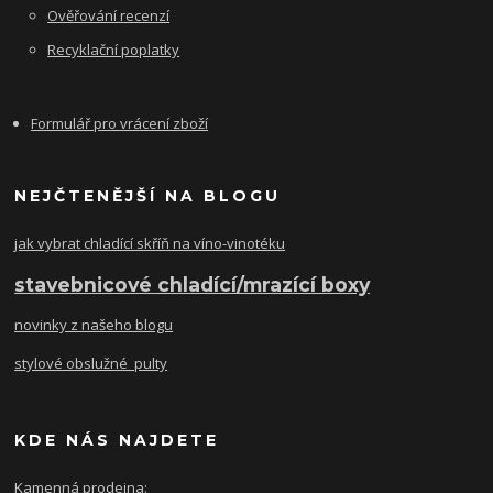
Ověřování recenzí
Recyklační poplatky
Formulář pro vrácení zboží
NEJČTENĚJŠÍ NA BLOGU
jak vybrat chladící skříň na víno-vinotéku
stavebnicové chladící/mrazící boxy
novinky z našeho blogu
stylové obslužné pulty
KDE NÁS NAJDETE
Kamenná prodejna: