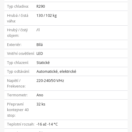
Typ chladiva
R290
Hrubá / čistá
130 / 102 kg
váha
Hrubý / čistý
/ l
objem
Exteriér
Bílá
Vnitřní osvětlení
LED
Typ chlazení
Statické
Typ odtávání
Automatické, elektrické
Napětí /
220-240/50 V/Hz
Frekvence
Termometr
Ano
Přepravní
32 ks
kontejner 40
stop
Teplotní rozsah
-16 až -14 °C