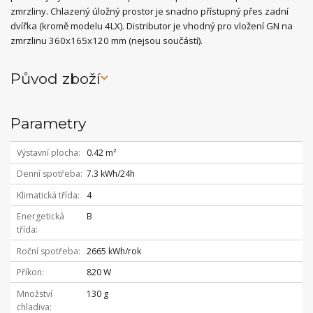
zmrzliny. Chlazený úložný prostor je snadno přístupný přes zadní
dvířka (kromě modelu 4LX). Distributor je vhodný pro vložení GN na
zmrzlinu 360x165x120 mm (nejsou součástí).
Původ zboží
Parametry
Výstavní plocha
0.42 m²
Denní spotřeba
7.3 kWh/24h
Klimatická třída
4
Energetická
B
třída
Roční spotřeba
2665 kWh/rok
Příkon
820 W
Množství
130 g
chladiva