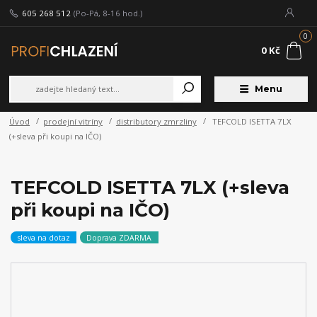
605 268 512
(Po-Pá, 8-16 hod.)
0
0 Kč
Menu
Úvod
prodejní vitríny
distributory zmrzliny
TEFCOLD ISETTA 7LX
(+sleva při koupi na IČO)
TEFCOLD ISETTA 7LX (+sleva
při koupi na IČO)
sleva na dotaz
Doprava ZDARMA