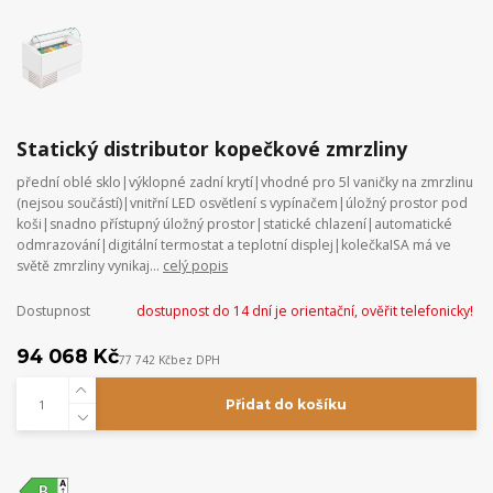
Statický distributor kopečkové zmrzliny
přední oblé sklo|výklopné zadní krytí|vhodné pro 5l vaničky na zmrzlinu
(nejsou součástí)|vnitřní LED osvětlení s vypínačem|úložný prostor pod
koši|snadno přístupný úložný prostor|statické chlazení|automatické
odmrazování|digitální termostat a teplotní displej|kolečkaISA má ve
světě zmrzliny vynikaj...
celý popis
Dostupnost
dostupnost do 14 dní je orientační, ověřit telefonicky!
94 068 Kč
77 742 Kč
bez DPH
Přidat do košíku