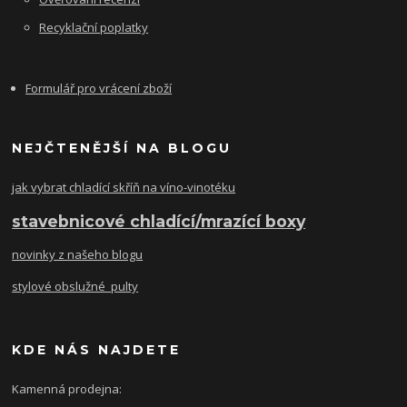
Recyklační poplatky
Formulář pro vrácení zboží
NEJČTENĚJŠÍ NA BLOGU
jak vybrat chladící skříň na víno-vinotéku
stavebnicové chladící/mrazící boxy
novinky z našeho blogu
stylové obslužné pulty
KDE NÁS NAJDETE
Kamenná prodejna: