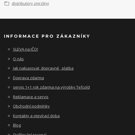
distributory zmrzliny
INFORMACE PRO ZÁKAZNÍKY
SLEVA na IČO!
O nás
Jak nakupovat, dopravné , platba
Doprava zdarma
servis 1+1 rok zdarma na výrobky Tefcold
Reklamace a servis
Obchodní podmínky
Kontakty a otevírací doba
Blog
Ověřování recenzí