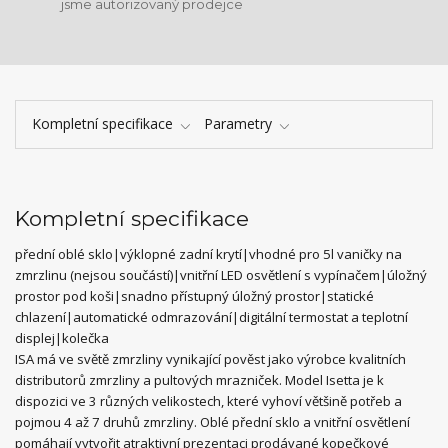
jsme autorizovaný prodejce
Kompletní specifikace
Parametry
Kompletní specifikace
přední oblé sklo|výklopné zadní krytí|vhodné pro 5l vaničky na
zmrzlinu (nejsou součástí)|vnitřní LED osvětlení s vypínačem|úložný
prostor pod koši|snadno přístupný úložný prostor|statické
chlazení|automatické odmrazování|digitální termostat a teplotní
displej|kolečka
ISA má ve světě zmrzliny vynikající pověst jako výrobce kvalitních
distributorů zmrzliny a pultových mrazniček. Model Isetta je k
dispozici ve 3 různých velikostech, které vyhoví většině potřeb a
pojmou 4 až 7 druhů zmrzliny. Oblé přední sklo a vnitřní osvětlení
pomáhají vytvořit atraktivní prezentaci prodávané kopečkové