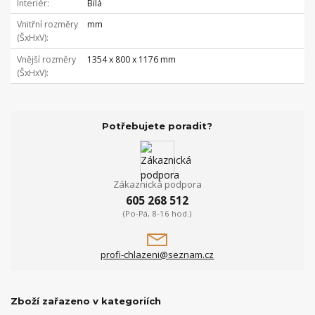
Interiér
Bílá
Vnitřní rozměry
mm
(ŠxHxV)
Vnější rozměry
1354 x 800 x 1176 mm
(ŠxHxV)
Potřebujete poradit?
Zákaznická podpora
605 268 512
(Po-Pá, 8-16 hod.)
profi-chlazeni@seznam.cz
Zboží zařazeno v kategoriích