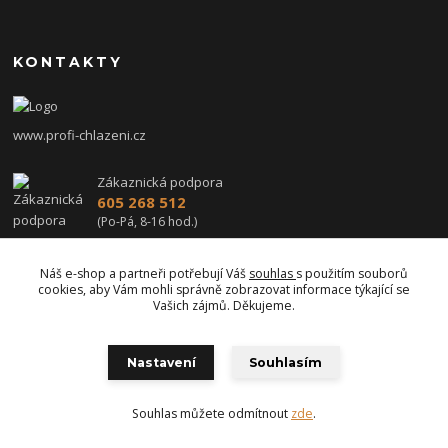
KONTAKTY
www.profi-chlazeni.cz
Zákaznická podpora
605 268 512
(Po-Pá, 8-16 hod.)
profi-chlazeni@seznam.cz
Náš e-shop a partneři potřebují Váš
souhlas
s použitím souborů
cookies, aby Vám mohli správně zobrazovat informace týkající se
Vašich zájmů. Děkujeme.
Nastavení
Souhlasím
Upravit sběr cookies.
Souhlas můžete odmítnout
zde
.