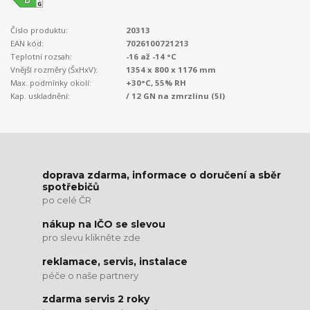
Číslo produktu:
20313
EAN kód:
7026100721213
Teplotní rozsah:
-16 až -14 °C
Vnější rozměry (ŠxHxV):
1354 x 800 x 1176 mm
Max. podmínky okolí:
+30°C, 55% RH
Kap. uskladnění:
/ 12 GN na zmrzlinu (5l)
doprava zdarma, informace o doručení a sběr
spotřebičů
po celé ČR
nákup na IČO se slevou
pro slevu klikněte zde
reklamace, servis, instalace
péče o naše partnery
zdarma servis 2 roky