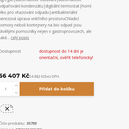
odpařování kondenzátu|digitální termostat|horní
víko pro vhazování odpadu|antibakteriální
nerezová úprava vnitřního prostoruChladicí
komory neboli kontejnery na bio odpad jsou
skvělými pomocníky nejen v gastroprovozech, ale
také...
celý popis
Dostupnost
dostupnost do 14 dní je
orientační, ověřit telefonicky!
66 407 Kč
54 882 Kč
bez DPH
Přidat do košíku
Číslo produktu:
35793