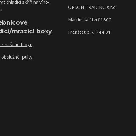
at chladící skříň na víno-
ORSON TRADING s.r.o.
u
Martinská čtvrť 1802
ebnicové
dící/mrazící boxy
Frenštát p.R, 744 01
 z našeho blogu
 obslužné pulty