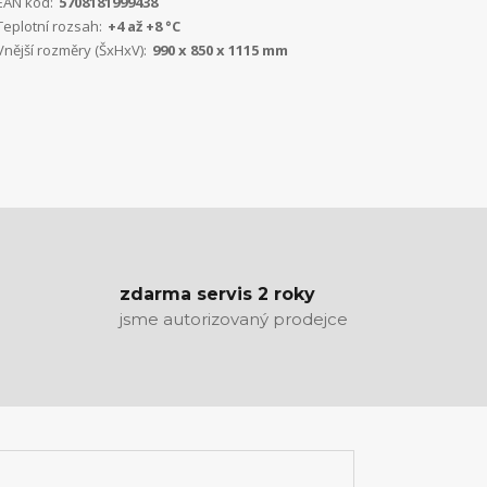
EAN kód:
5708181999438
Teplotní rozsah:
+4 až +8 °C
Vnější rozměry (ŠxHxV):
990 x 850 x 1115 mm
zdarma servis 2 roky
jsme autorizovaný prodejce