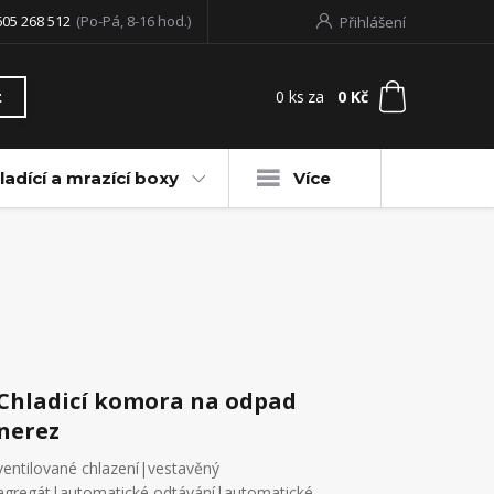
605 268 512
(Po-Pá, 8-16 hod.)
Přihlášení
0
ks
za
0 Kč
t
ladící a mrazící boxy
Více
Chladicí komora na odpad
nerez
ventilované chlazení|vestavěný
agregát|automatické odtávání|automatické