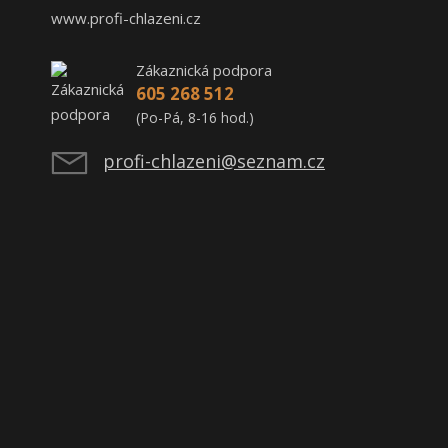
www.profi-chlazeni.cz
Zákaznická podpora
605 268 512
(Po-Pá, 8-16 hod.)
profi-chlazeni@seznam.cz