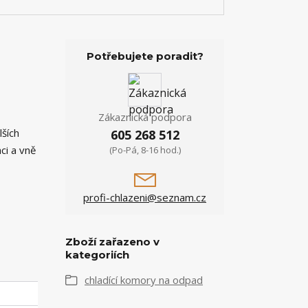
Potřebujete poradit?
Zákaznická podpora
lších
605 268 512
ci a vně
(Po-Pá, 8-16 hod.)
profi-chlazeni@seznam.cz
Zboží zařazeno v
kategoriích
chladící komory na odpad