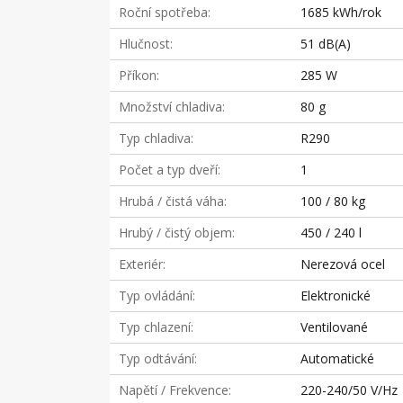
Roční spotřeba
1685 kWh/rok
Hlučnost
51 dB(A)
Příkon
285 W
Množství chladiva
80 g
Typ chladiva
R290
Počet a typ dveří
1
Hrubá / čistá váha
100 / 80 kg
Hrubý / čistý objem
450 / 240 l
Exteriér
Nerezová ocel
Typ ovládání
Elektronické
Typ chlazení
Ventilované
Typ odtávání
Automatické
Napětí / Frekvence
220-240/50 V/Hz