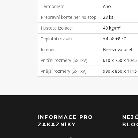
Termometr
Ano
Přepravní kontejner 40 stop
28 ks
Hustota izolace
40 kg/m³
Teplotní rozsah
+4 až +8 °C
Interiér
Nerezová ocel
Vnitřní rozměry (ŠxHxV)
610 x 750 x 104
Vnější rozměry (ŠxHxV)
990 x 850 x 111
INFORMACE PRO
NEJ
ZÁKAZNÍKY
BLO