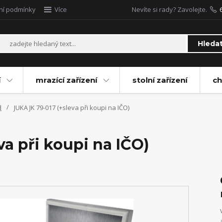
ní podmínky
Více
Nevíte si rady? Zavolejte.
Hleda
í
mrazící zařízení
stolní zařízení
ch
d
JUKA JK 79-017 (+sleva při koupi na IČO)
va při koupi na IČO)