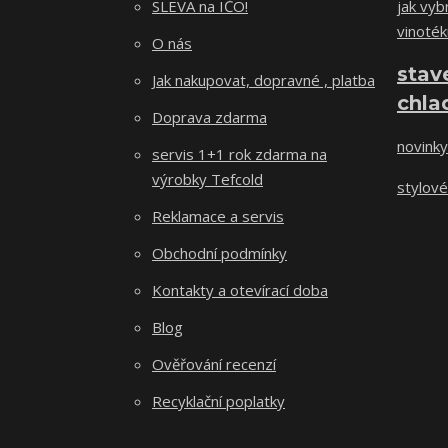
SLEVA na IČO!
jak vybr
vinoték
O nás
stav
Jak nakupovat, dopravné , platba
chla
Doprava zdarma
novinky
servis 1+1 rok zdarma na
výrobky Tefcold
stylové
Reklamace a servis
Obchodní podmínky
Kontakty a otevírací doba
Blog
Ověřování recenzí
Recyklační poplatky