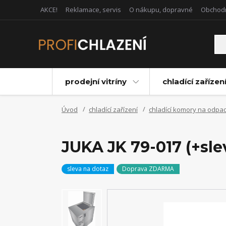
AKCE!
Reklamace, servis
O nákupu, dopravné
Obchod
prodejní vitríny
chladící zařízen
Úvod
chladící zařízení
chladící komory na odpa
JUKA JK 79-017 (+sle
sleva na dotaz
Doprava ZDARMA