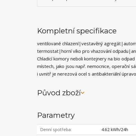
Kompletní specifikace
ventilované chlazení|vestavěný agregát|autom
termostat|horní víko pro vhazování odpadu|ant
Chladicí komory neboli kontejnery na bio odpad
místech, jako jsou např. nemocnice, operační sál
i uvnitř je nerezová ocel s antibakteriální úpr
Původ zboží
Parametry
Denní spotřeba
4.62 kWh/24h