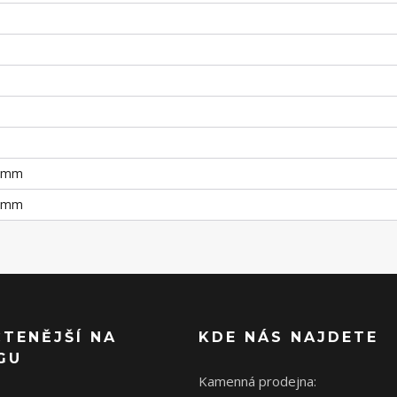
5 mm
5 mm
ČTENĚJŠÍ NA
KDE NÁS NAJDETE
GU
Kamenná prodejna: