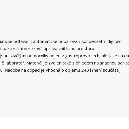
atické odtávání|automatické odpařování kondenzátu|digitální
ibakteriální nerezová úprava vnitřního prostoru
 jsou skvělými pomocníky nejen v gastroprovozech, ale také na da
 či laboratoř. Materiál je zvolen také s ohledem na snadnou sanita
avou. Nádoba na odpad je vhodná o objemu 240 l (není součástí).