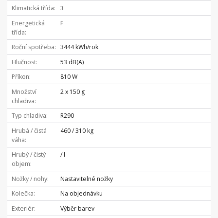
Klimatická třída
3
Energetická
F
třída
Roční spotřeba
3444 kWh/rok
Hlučnost
53 dB(A)
Příkon
810 W
Množství
2 x 150 g
chladiva
Typ chladiva
R290
Hrubá / čistá
460 / 310 kg
váha
Hrubý / čistý
/ l
objem
Nožky / nohy
Nastavitelné nožky
Kolečka
Na objednávku
Exteriér
Výběr barev