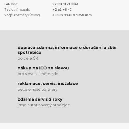
EAN kód:
5708181710941
Teplotní rozsah:
+2 až +8 °C
Vnější rozměry (ŠxHxV):
3080 x 1140 x 1250 mm
doprava zdarma, informace o doručení a sběr
spotřebičů
po celé ČR
nákup na IČO se slevou
pro slevu klikněte zde
reklamace, servis, instalace
péče o naše partnery
zdarma servis 2 roky
jsme autorizovaný prodejce