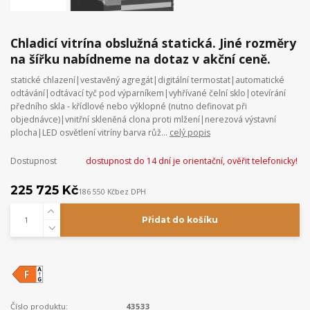
Chladicí vitrína obslužná statická. Jiné rozměry
na šířku nabídneme na dotaz v akční ceně.
statické chlazení|vestavěný agregát|digitální termostat|automatické
odtávání|odtávací tyč pod výparníkem|vyhřívané čelní sklo|otevírání
předního skla - křídlové nebo výklopné (nutno definovat při
objednávce)|vnitřní skleněná clona proti mlžení|nerezová výstavní
plocha|LED osvětlení vitríny barva růž...
celý popis
Dostupnost
dostupnost do 14 dní je orientační, ověřit telefonicky!
225 725 Kč
186 550 Kč
bez DPH
Přidat do košíku
Číslo produktu:
43533