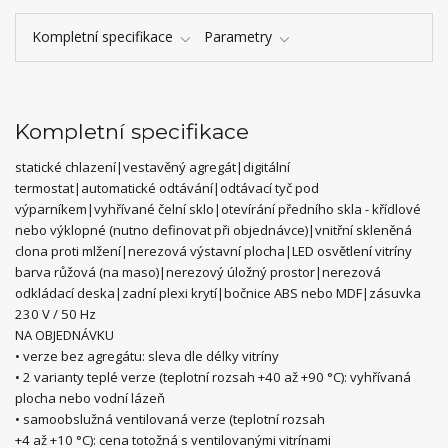
Kompletní specifikace
Parametry
Kompletní specifikace
statické chlazení|vestavěný agregát|digitální
termostat|automatické odtávání|odtávací tyč pod
výparníkem|vyhřívané čelní sklo|otevírání předního skla - křídlové
nebo výklopné (nutno definovat při objednávce)|vnitřní skleněná
clona proti mlžení|nerezová výstavní plocha|LED osvětlení vitríny
barva růžová (na maso)|nerezový úložný prostor|nerezová
odkládací deska|zadní plexi krytí|bočnice ABS nebo MDF|zásuvka
230 V / 50 Hz
NA OBJEDNÁVKU
• verze bez agregátu: sleva dle délky vitríny
• 2 varianty teplé verze (teplotní rozsah +40 až +90 °C): vyhřívaná
plocha nebo vodní lázeň
• samoobslužná ventilovaná verze (teplotní rozsah
+4 až +10 °C): cena totožná s ventilovanými vitrínami