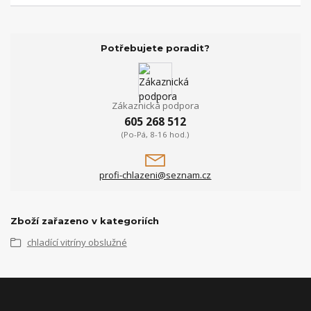
Potřebujete poradit?
Zákaznická podpora
605 268 512
(Po-Pá, 8-16 hod.)
profi-chlazeni@seznam.cz
Zboží zařazeno v kategoriích
chladící vitríny obslužné