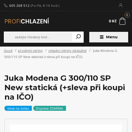
605 268 512
(Po-Pá, 8-16 hod.)
0
0 Kč
Menu
Úvod
prodejní vitríny
chladící vitríny obslužné
Juka Modena G
300/110 SP New statická (+sleva při koupi na IČO)
Juka Modena G 300/110 SP
New statická (+sleva při koupi
na IČO)
sleva na dotaz
Doprava ZDARMA