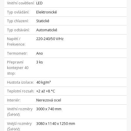
Vnitřní osvětlení
LED
Typ ovládání
Elektronické
Typ chlazení
Statické
Typ odtávání
Automatické
Napětí /
220-240/50 V/Hz
Frekvence
Termometr
Ano
Přepravní
3 ks
kontejner 40
stop
Hustota izolace
40 kg/m³
Teplotní rozsah
+2 až +8 °C
Interiér
Nerezová ocel
Vnitřní rozměry
3000 x 740 mm
(ŠxHxV)
Vnější rozměry
3080 x 1140 x 1250 mm
(ŠxHxV)