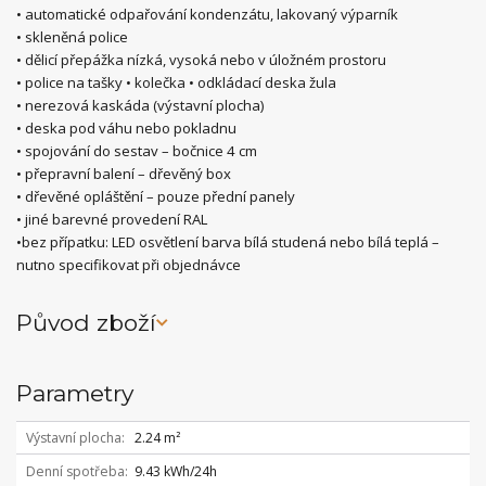
• automatické odpařování kondenzátu, lakovaný výparník
• skleněná police
• dělicí přepážka nízká, vysoká nebo v úložném prostoru
• police na tašky • kolečka • odkládací deska žula
• nerezová kaskáda (výstavní plocha)
• deska pod váhu nebo pokladnu
• spojování do sestav – bočnice 4 cm
• přepravní balení – dřevěný box
• dřevěné opláštění – pouze přední panely
• jiné barevné provedení RAL
•bez přípatku: LED osvětlení barva bílá studená nebo bílá teplá –
nutno specifikovat při objednávce
Původ zboží
Parametry
Výstavní plocha
2.24 m²
Denní spotřeba
9.43 kWh/24h