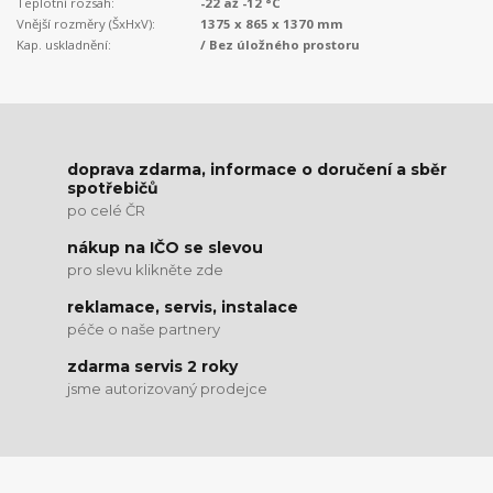
Teplotní rozsah:
-22 až -12 °C
Vnější rozměry (ŠxHxV):
1375 x 865 x 1370 mm
Kap. uskladnění:
/ Bez úložného prostoru
doprava zdarma, informace o doručení a sběr
spotřebičů
po celé ČR
nákup na IČO se slevou
pro slevu klikněte zde
reklamace, servis, instalace
péče o naše partnery
zdarma servis 2 roky
jsme autorizovaný prodejce