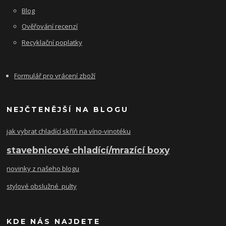
Blog
Ověřování recenzí
Recyklační poplatky
Formulář pro vrácení zboží
NEJČTENĚJŠÍ NA BLOGU
jak vybrat chladící skříň na víno-vinotéku
stavebnicové chladící/mrazící boxy
novinky z našeho blogu
stylové obslužné pulty
KDE NÁS NAJDETE