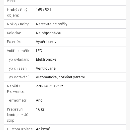
váha
Hrubý / čistý
165 / 52 l
objem
Nožky / nohy
Nastavitelné nožky
Kolečka
Na objednávku
Exteriér
Výběr barev
Vnitřní osvětlení
LED
Typ ovládání
Elektronické
Typ chlazení
Ventilované
Typ odtávání
Automatické, horkými parami
Napětí /
220-240/50 V/Hz
Frekvence
Termometr
Ano
Přepravní
16 ks
kontejner 40
stop
Hustota izolace
42 kg/m³