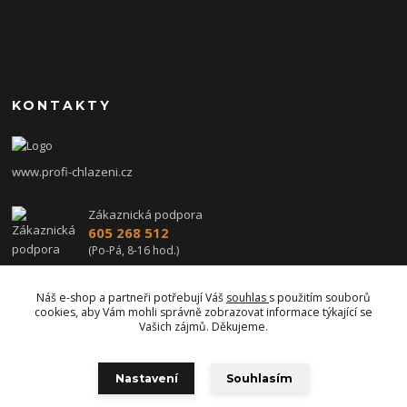
KONTAKTY
www.profi-chlazeni.cz
Zákaznická podpora
605 268 512
(Po-Pá, 8-16 hod.)
profi-chlazeni@seznam.cz
Náš e-shop a partneři potřebují Váš
souhlas
s použitím souborů
cookies, aby Vám mohli správně zobrazovat informace týkající se
Vašich zájmů. Děkujeme.
Nastavení
Souhlasím
Upravit sběr cookies.