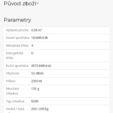
Původ zboží
Parametry
Výstavní plocha
0.58 m²
Denní spotřeba
18 kWh/24h
Klimatická třída
4
Energetická
D
třída
Roční spotřeba
6570 kWh/rok
Hlučnost
52 dB(A)
Příkon
2350 W
Množství
135 g
chladiva
Typ chladiva
R290
Hrubá / čistá
250 / 200 kg