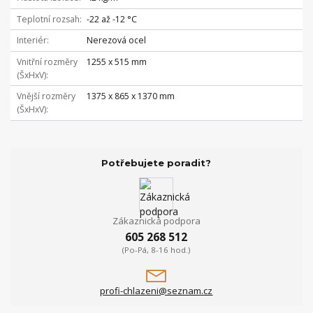
Teplotní rozsah
-22 až -12 °C
Interiér
Nerezová ocel
Vnitřní rozměry
1255 x 515 mm
(ŠxHxV)
Vnější rozměry
1375 x 865 x 1370 mm
(ŠxHxV)
Potřebujete poradit?
Zákaznická podpora
605 268 512
(Po-Pá, 8-16 hod.)
profi-chlazeni@seznam.cz