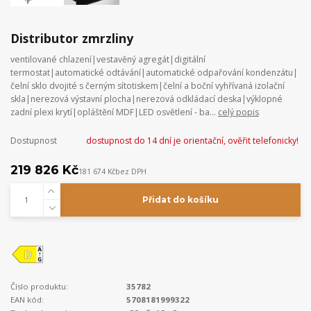
Distributor zmrzliny
ventilované chlazení|vestavěný agregát|digitální
termostat|automatické odtávání|automatické odpařování kondenzátu|
čelní sklo dvojité s černým sítotiskem|čelní a boční vyhřívaná izolační
skla|nerezová výstavní plocha|nerezová odkládací deska|výklopné
zadní plexi krytí|opláštění MDF|LED osvětlení - ba...
celý popis
Dostupnost
dostupnost do 14 dní je orientační, ověřit telefonicky!
219 826 Kč
181 674 Kč
bez DPH
Přidat do košíku
Číslo produktu:
35782
EAN kód:
5708181999322