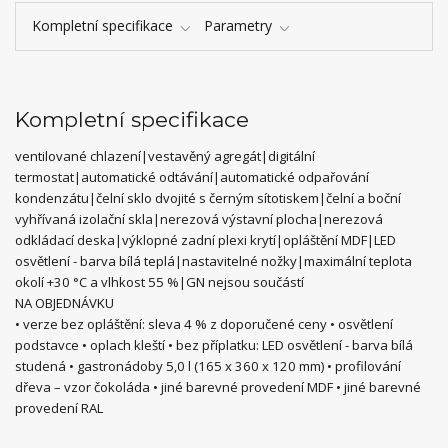
Kompletní specifikace
Parametry
Kompletní specifikace
ventilované chlazení|vestavěný agregát|digitální
termostat|automatické odtávání|automatické odpařování
kondenzátu|čelní sklo dvojité s černým sítotiskem|čelní a boční
vyhřívaná izolační skla|nerezová výstavní plocha|nerezová
odkládací deska|výklopné zadní plexi krytí|opláštění MDF|LED
osvětlení - barva bílá teplá|nastavitelné nožky|maximální teplota
okolí +30 °C a vlhkost 55 %|GN nejsou součástí
NA OBJEDNÁVKU
• verze bez opláštění: sleva 4 % z doporučené ceny • osvětlení
podstavce • oplach kleští • bez příplatku: LED osvětlení - barva bílá
studená • gastronádoby 5,0 l (165 x 360 x 120 mm) • profilování
dřeva – vzor čokoláda • jiné barevné provedení MDF • jiné barevné
provedení RAL