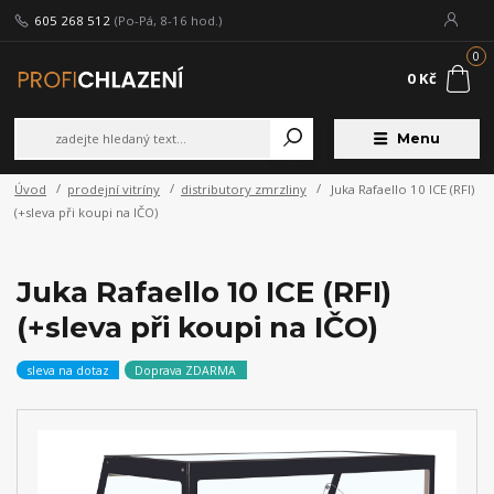
605 268 512
(Po-Pá, 8-16 hod.)
0
0 Kč
Menu
Úvod
prodejní vitríny
distributory zmrzliny
Juka Rafaello 10 ICE (RFI)
(+sleva při koupi na IČO)
Juka Rafaello 10 ICE (RFI)
(+sleva při koupi na IČO)
sleva na dotaz
Doprava ZDARMA