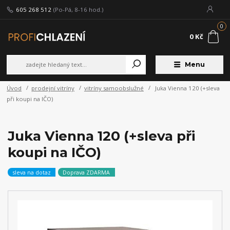
605 268 512
(Po-Pá, 8-16 hod.)
0
0 Kč
Menu
Úvod
prodejní vitríny
vitríny samoobslužné
Juka Vienna 120 (+sleva
při koupi na IČO)
Juka Vienna 120 (+sleva při
koupi na IČO)
sleva na dotaz
Doprava ZDARMA