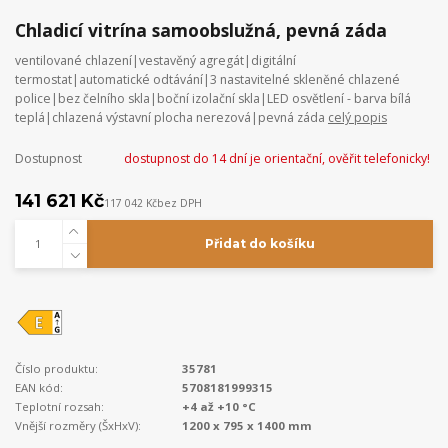
Chladicí vitrína samoobslužná, pevná záda
ventilované chlazení|vestavěný agregát|digitální
termostat|automatické odtávání|3 nastavitelné skleněné chlazené
police|bez čelního skla|boční izolační skla|LED osvětlení - barva bílá
teplá|chlazená výstavní plocha nerezová|pevná záda
celý popis
Dostupnost
dostupnost do 14 dní je orientační, ověřit telefonicky!
141 621 Kč
117 042 Kč
bez DPH
Přidat do košíku
Číslo produktu:
35781
EAN kód:
5708181999315
Teplotní rozsah:
+4 až +10 °C
Vnější rozměry (ŠxHxV):
1200 x 795 x 1400 mm