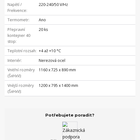
Napětí /
220-240/50 V/Hz
Frekvence
Termometr
Ano
Přepravní
20 ks
kontejner 40
stop
Teplotní rozsah
+4 až +10 °C
Interiér
Nerezová ocel
Vnitřní rozměry
1160 x 725 x 890 mm
(ŠxHxV)
Vnější rozměry
1200 x 795 x 1400 mm
(ŠxHxV)
Potřebujete poradit?