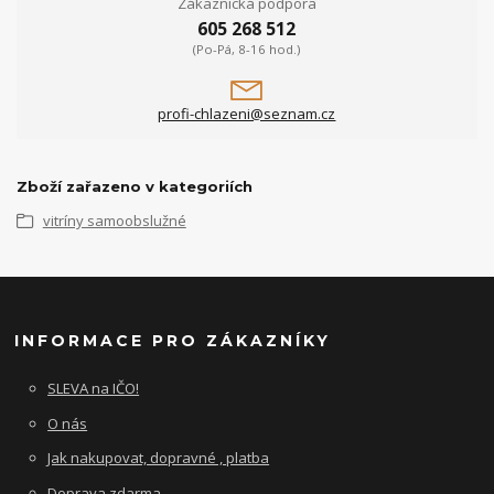
Zákaznická podpora
605 268 512
(Po-Pá, 8-16 hod.)
profi-chlazeni@seznam.cz
Zboží zařazeno v kategoriích
vitríny samoobslužné
INFORMACE PRO ZÁKAZNÍKY
SLEVA na IČO!
O nás
Jak nakupovat, dopravné , platba
Doprava zdarma