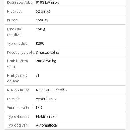
Roční spotřeba
9198 kWh/rok
Hlučnost
52 dB(A)
Příkon
1590 W
Množství
150 g
chladiva
Typ chladiva
R290
Počet a typ polic
3 nastavitelné
Hrubá / čistá
280 / 250 kg
váha
Hrubý / čistý
/ l
objem
Nožky / nohy
Nastavitelné nožky
Exteriér
Výběr barev
Vnitřní osvětlení
LED
Typ ovládání
Elektronické
Typ odtávání
Automatické