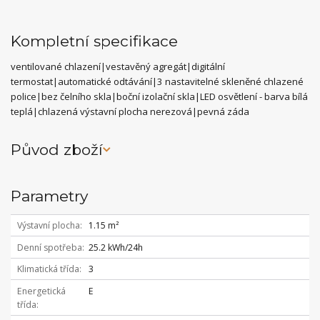
Kompletní specifikace
ventilované chlazení|vestavěný agregát|digitální
termostat|automatické odtávání|3 nastavitelné skleněné chlazené
police|bez čelního skla|boční izolační skla|LED osvětlení - barva bílá
teplá|chlazená výstavní plocha nerezová|pevná záda
Původ zboží
Parametry
Výstavní plocha
1.15 m²
Denní spotřeba
25.2 kWh/24h
Klimatická třída
3
Energetická
E
třída