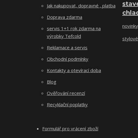
stav
Jak nakupovat, dopravné , platba
chla
Doprava zdarma
novinky
servis 1+1 rok zdarma na
výrobky Tefcold
stylové
Reklamace a servis
Obchodní podmínky
Kontakty a otevírací doba
Blog
Ověřování recenzí
Recyklační poplatky
Formulář pro vrácení zboží