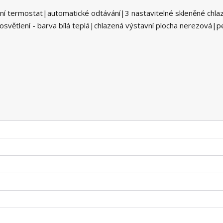
lní termostat|automatické odtávání|3 nastavitelné skleněné chla
 osvětlení - barva bílá teplá|chlazená výstavní plocha nerezová|