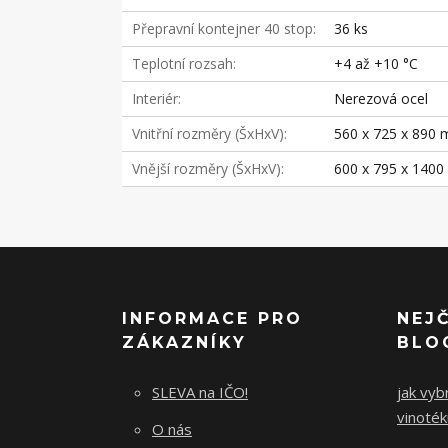
Přepravní kontejner 40 stop
36 ks
Teplotní rozsah
+4 až +10 °C
Interiér
Nerezová ocel
Vnitřní rozměry (ŠxHxV)
560 x 725 x 890
Vnější rozměry (ŠxHxV)
600 x 795 x 140
INFORMACE PRO
NEJ
ZÁKAZNÍKY
BLO
SLEVA na IČO!
jak vybr
vinoték
O nás