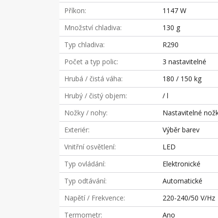
Příkon
1147 W
Množství chladiva
130 g
Typ chladiva
R290
Počet a typ polic
3 nastavitelné
Hrubá / čistá váha
180 / 150 kg
Hrubý / čistý objem
/ l
Nožky / nohy
Nastavitelné nož
Exteriér
Výběr barev
Vnitřní osvětlení
LED
Typ ovládání
Elektronické
Typ odtávání
Automatické
Napětí / Frekvence
220-240/50 V/Hz
Termometr
Ano