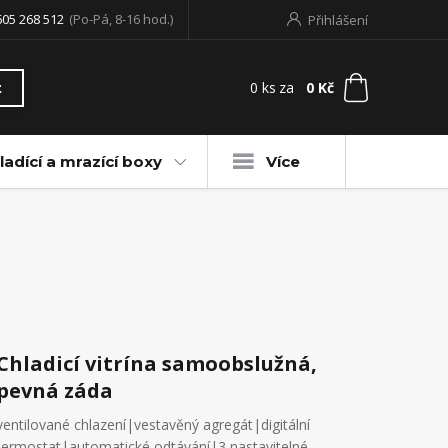
605 268 512
(Po-Pá, 8-16 hod.)
Přihlášení
0
ks
za
0 Kč
t
ladící a mrazící boxy
Více
Chladicí vitrína samoobslužná,
pevná záda
ventilované chlazení|vestavěný agregát|digitální
termostat|automatické odtávání|3 nastavitelné