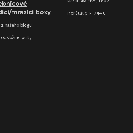
Martinská čtvrť 1802
ebnicové
dící/mrazící boxy
Frenštát p.R, 744 01
 z našeho blogu
 obslužné pulty