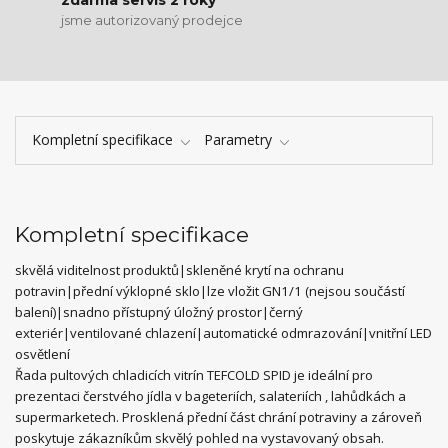
zdarma servis 2 roky
jsme autorizovaný prodejce
Kompletní specifikace
Parametry
Kompletní specifikace
skvělá viditelnost produktů|skleněné krytí na ochranu
potravin|přední výklopné sklo|lze vložit GN1/1 (nejsou součástí
balení)|snadno přístupný úložný prostor|černý
exteriér|ventilované chlazení|automatické odmrazování|vnitřní LED
osvětlení
Řada pultových chladicích vitrín TEFCOLD SPID je ideální pro
prezentaci čerstvého jídla v bageteriích, salateriích , lahůdkách a
supermarketech. Prosklená přední část chrání potraviny a zároveň
poskytuje zákazníkům skvělý pohled na vystavovaný obsah.