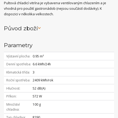
Pultová chladicí vitrína je vybavena ventilovaným chlazením a je
vhodná pro použití gastronádob (nejsou součástí dodávky). K
dispozici v několika velkostech.
Původ zboží
Parametry
Výstavní plocha
0.95 m²
Denní spotřeba
6.6 kWh/24h
Klimatická třída
3
Roční spotřeba
2409 kWh/rok
Hlučnost
52 dB(A)
Příkon
572 W
Množství
100 g
chladiva
Typ chladiva
R290