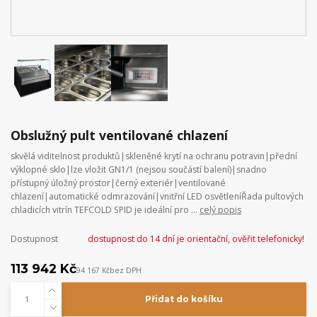
Obslužný pult ventilované chlazení
skvělá viditelnost produktů|skleněné krytí na ochranu potravin|přední
výklopné sklo|lze vložit GN1/1 (nejsou součástí balení)|snadno
přístupný úložný prostor|černý exteriér|ventilované
chlazení|automatické odmrazování|vnitřní LED osvětleníŘada pultových
chladicích vitrín TEFCOLD SPID je ideální pro ...
celý popis
Dostupnost
dostupnost do 14 dní je orientační, ověřit telefonicky!
113 942 Kč
94 167 Kč
bez DPH
Přidat do košíku