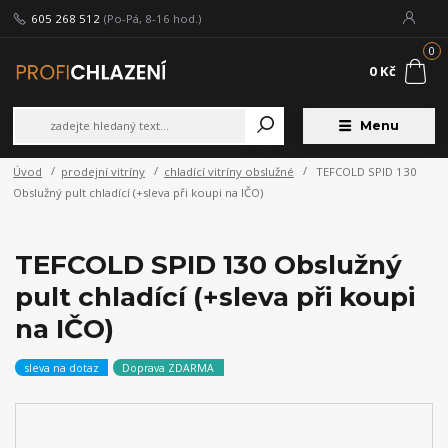
605 268 512
(Po-Pá, 8-16 hod.)
0
0 Kč
Menu
Úvod
prodejní vitríny
chladící vitríny obslužné
TEFCOLD SPID 130
Obslužný pult chladící (+sleva při koupi na IČO)
TEFCOLD SPID 130 Obslužný
pult chladící (+sleva při koupi
na IČO)
sleva na dotaz
Doprava ZDARMA