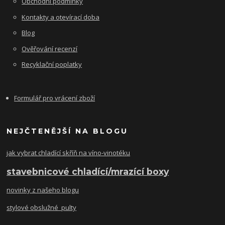
Obchodní podmínky
Kontakty a otevírací doba
Blog
Ověřování recenzí
Recyklační poplatky
Formulář pro vrácení zboží
NEJČTENĚJŠÍ NA BLOGU
jak vybrat chladící skříň na víno-vinotéku
stavebnicové chladící/mrazící boxy
novinky z našeho blogu
stylové obslužné pulty