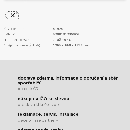
Číslo produktu:
51975
EAN kód:
5708181735906
Teplotní rozsah:
-1 až +5 °C
Vnější rozměry (ŠxHxV):
1265 x 960 x 1235 mm
doprava zdarma, informace o doručení a sběr
spotřebičů
po celé ČR
nákup na IČO se slevou
pro slevu klikněte zde
reklamace, servis, instalace
péče o naše partnery