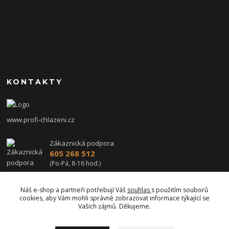
KONTAKTY
www.profi-chlazeni.cz
Zákaznická podpora
605 268 512
(Po-Pá, 8-16 hod.)
profi-chlazeni@seznam.cz
Náš e-shop a partneři potřebují Váš
souhlas
s použitím souborů
cookies, aby Vám mohli správně zobrazovat informace týkající se
Vašich zájmů. Děkujeme.