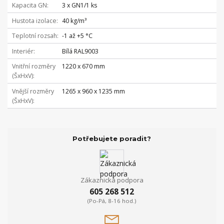
Kapacita GN
3 x GN1/1 ks
Hustota izolace
40 kg/m³
Teplotní rozsah
-1 až +5 °C
Interiér
Bílá RAL9003
Vnitřní rozměry
1220 x 670 mm
(ŠxHxV)
Vnější rozměry
1265 x 960 x 1235 mm
(ŠxHxV)
Potřebujete poradit?
Zákaznická podpora
605 268 512
(Po-Pá, 8-16 hod.)