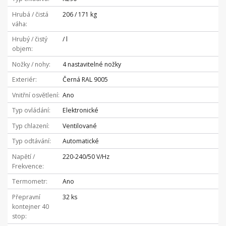
Hrubá / čistá
206 / 171 kg
váha
Hrubý / čistý
/ l
objem
Nožky / nohy
4 nastavitelné nožky
Exteriér
Černá RAL 9005
Vnitřní osvětlení
Ano
Typ ovládání
Elektronické
Typ chlazení
Ventilované
Typ odtávání
Automatické
Napětí /
220-240/50 V/Hz
Frekvence
Termometr
Ano
Přepravní
32 ks
kontejner 40
stop