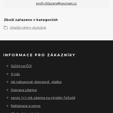
profi-chlazeni@seznam.cz
Zboží zařazeno v kategoriích
chladící vitríny obslužné
INFORMACE PRO ZÁKAZNÍKY
SLEVA na IČO!
O nás
Jak nakupovat, dopravné , platba
Doprava zdarma
servis 1+1 rok zdarma na výrobky Tefcold
Reklamace a servis