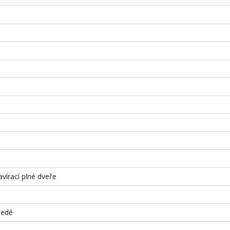
vírací plné dveře
šedé