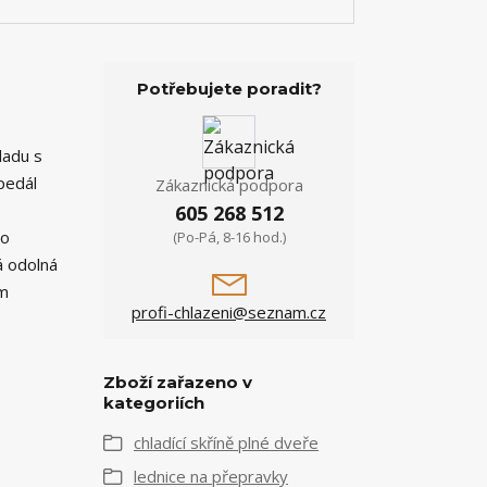
Potřebujete poradit?
ladu s
pedál
Zákaznická podpora
605 268 512
 o
(Po-Pá, 8-16 hod.)
á odolná
ím
profi-chlazeni@seznam.cz
Zboží zařazeno v
kategoriích
chladící skříně plné dveře
lednice na přepravky