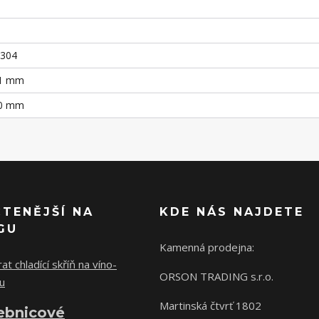
S304
01 mm
90 mm
ČTENĚJŠÍ NA
KDE NÁS NAJDETE
GU
Kamenná prodejna:
at chladící skříň na víno-
ORSON TRADING s.r.o.
u
Martinská čtvrť 1802
ebnicové