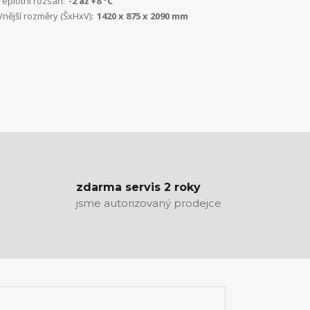
Teplotní rozsah:
-2 až +8 °C
Vnější rozměry (ŠxHxV):
1420 x 875 x 2090 mm
zdarma servis 2 roky
jsme autorizovaný prodejce