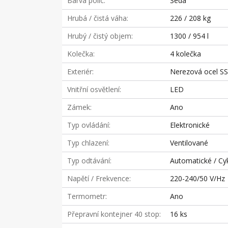
Barva polic
Šedá
Hrubá / čistá váha
226 / 208 kg
Hrubý / čistý objem
1300 / 954 l
Kolečka
4 kolečka
Exteriér
Nerezová ocel S
Vnitřní osvětlení
LED
Zámek
Ano
Typ ovládání
Elektronické
Typ chlazení
Ventilované
Typ odtávání
Automatické / Cyk
Napětí / Frekvence
220-240/50 V/Hz
Termometr
Ano
Přepravní kontejner 40 stop
16 ks