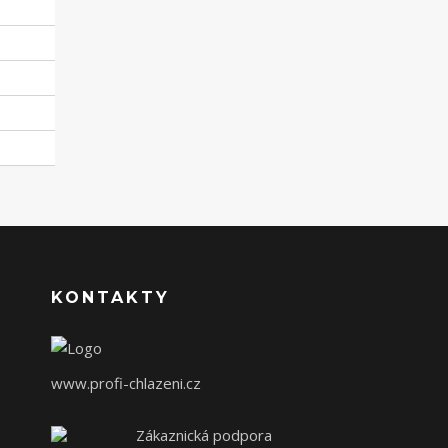
KONTAKTY
www.profi-chlazeni.cz
Zákaznická podpora