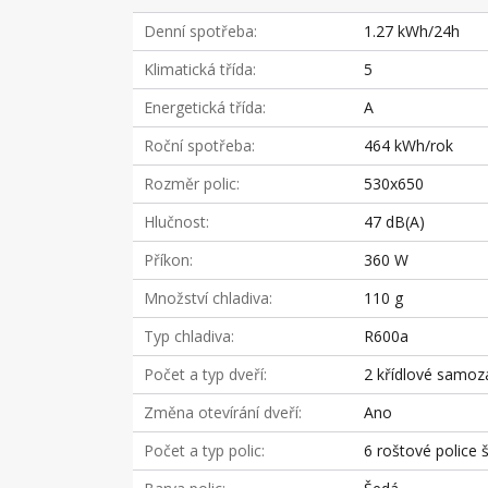
Denní spotřeba
1.27 kWh/24h
Klimatická třída
5
Energetická třída
A
Roční spotřeba
464 kWh/rok
Rozměr polic
530x650
Hlučnost
47 dB(A)
Příkon
360 W
Množství chladiva
110 g
Typ chladiva
R600a
Počet a typ dveří
2 křídlové samoza
Změna otevírání dveří
Ano
Počet a typ polic
6 roštové police 