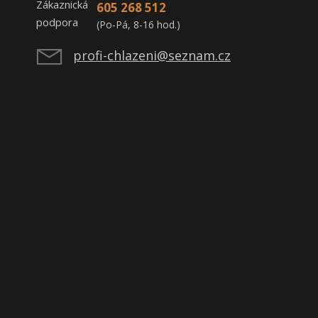
605 268 512
(Po-Pá, 8-16 hod.)
profi-chlazeni@seznam.cz