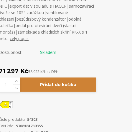
NFC|export dat v souladu s HACCP|samozavírací
dveře se 105° zarážkou|ventilované
chlazení|bezúdržbový kondenzátor|odolná
kolečka|pedál pro otevírání dveří (vlastní
montáž)|zámekŘada chladicích skříní RK-X s 1
neb...
celý popis
Dostupnost
Skladem
71 297 Kč
58 923 Kč
bez DPH
Přidat do košíku
Číslo produktu:
54303
EAN kód:
5708181739355