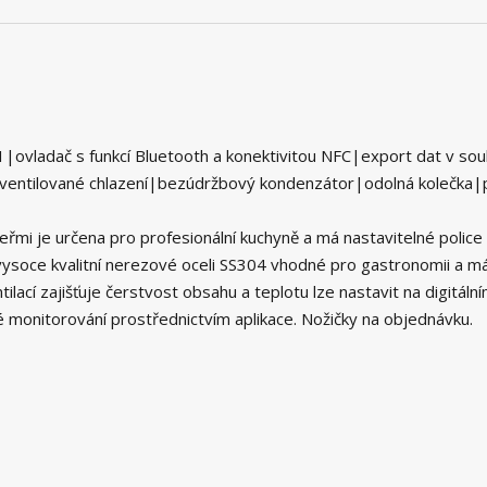
|ovladač s funkcí Bluetooth a konektivitou NFC|export dat v sou
entilované chlazení|bezúdržbový kondenzátor|odolná kolečka|
veřmi je určena pro profesionální kuchyně a má nastavitelné police
vysoce kvalitní nerezové oceli SS304 vhodné pro gastronomii a m
ilací zajišťuje čerstvost obsahu a teplotu lze nastavit na digitáln
monitorování prostřednictvím aplikace. Nožičky na objednávku.