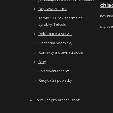
chla
Doprava zdarma
novinky
servis 1+1 rok zdarma na
výrobky Tefcold
stylové
Reklamace a servis
Obchodní podmínky
Kontakty a otevírací doba
Blog
Ověřování recenzí
Recyklační poplatky
Formulář pro vrácení zboží