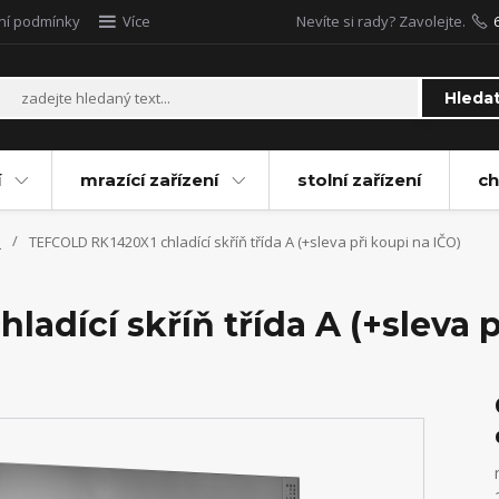
ní podmínky
Více
Nevíte si rady? Zavolejte.
Hleda
í
mrazící zařízení
stolní zařízení
ch
e
TEFCOLD RK1420X1 chladící skříň třída A (+sleva při koupi na IČO)
adící skříň třída A (+sleva p