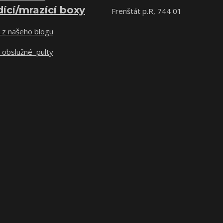
dící/mrazící boxy
Frenštát p.R, 744 01
 z našeho blogu
 obslužné pulty