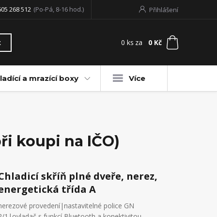
605 268 512
(Po-Pá, 8-16 hod.)
Přihlášení
0
ks
za
0 Kč
t
ladící a mrazící boxy
Více
ři koupi na IČO)
Chladicí skříň plné dveře, nerez,
energetická třída A
nerezové provedení|nastavitelné police GN
2/1|ovladač s funkcí Bluetooth a konektivitou