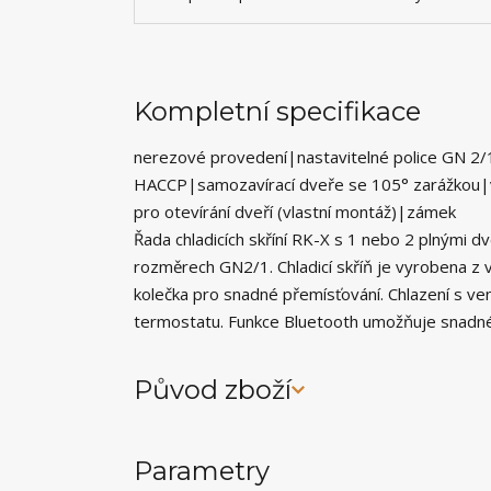
Kompletní specifikace
nerezové provedení|nastavitelné police GN 2/1
HACCP|samozavírací dveře se 105° zarážkou|v
pro otevírání dveří (vlastní montáž)|zámek
Řada chladicích skříní RK-X s 1 nebo 2 plnými d
rozměrech GN2/1. Chladicí skříň je vyrobena z 
kolečka pro snadné přemísťování. Chlazení s vent
termostatu. Funkce Bluetooth umožňuje snadné 
Původ zboží
Parametry