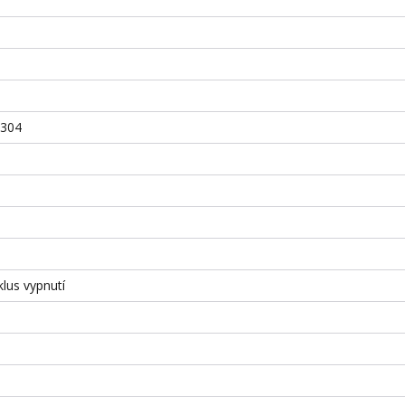
S304
lus vypnutí