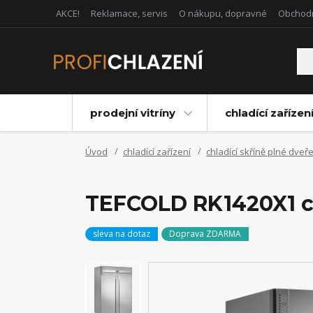
AKCE!
Reklamace, servis
O nákupu, dopravné
Obchod
prodejní vitríny
chladící zařízen
Úvod
chladící zařízení
chladící skříně plné dveř
TEFCOLD RK1420X1 chl
sleva na dotaz
Doprava ZDARMA