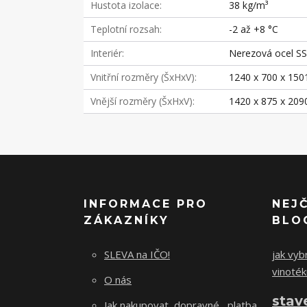
Hustota izolace
38 kg/m³
Teplotní rozsah
-2 až +8 °C
Interiér
Nerezová ocel S
Vnitřní rozměry (ŠxHxV)
1240 x 700 x 15
Vnější rozměry (ŠxHxV)
1420 x 875 x 20
INFORMACE PRO
NEJ
ZÁKAZNÍKY
BLO
SLEVA na IČO!
jak vybr
vinoték
O nás
stav
Jak nakupovat, dopravné , platba