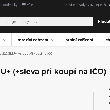
ní podmínky
Více
Nevíte si rady? Zavolejte.
Hleda
í
mrazící zařízení
stolní zařízení
ch
-222GMU+ (+sleva při koupi na IČO)
 (+sleva při koupi na IČO)