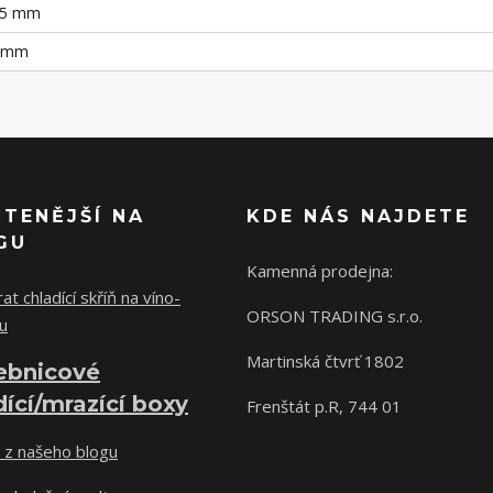
735 mm
0 mm
ČTENĚJŠÍ NA
KDE NÁS NAJDETE
GU
Kamenná prodejna:
at chladící skříň na víno-
ORSON TRADING s.r.o.
u
Martinská čtvrť 1802
ebnicové
dící/mrazící boxy
Frenštát p.R, 744 01
 z našeho blogu