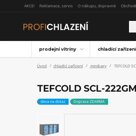
AKCE!
Reklamace, servis
O nákupu, dopravné
Obchod
prodejní vitríny
chladící zařízen
Úvod
chladící zařízení
minibary
TEFCOLD SCL
TEFCOLD SCL-222GMU+
sleva na dotaz
Doprava ZDARMA