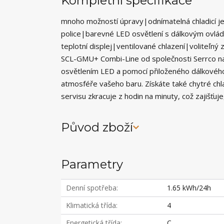
Kompletní specifikace
mnoho možností úpravy|odnímatelná chladicí je
police|barevné LED osvětlení s dálkovým ovládá
teplotní displej|ventilované chlazení|voliteľný
SCL-GMU+ Combi-Line od společnosti Serrco na
osvětlením LED a pomocí přiloženého dálkového
atmosféře vašeho baru. Získáte také chytré chla
servisu zkracuje z hodin na minuty, což zajišťu
Původ zboží
Parametry
Denní spotřeba
1.65 kWh/24h
Klimatická třída
4
Energetická třída
C