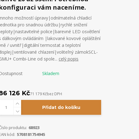
konfiguraci vám naceníme.
mnoho možností úpravy|odnímatelná chladicí
jednotka pro snadnou údržbu|rychlé snížení
teploty|nastavitelné police|barevné LED osvětlení
s dálkovým ovládáním |lakované kovové opláštění
vně / uvnitř|digitální termostat a teplotní
displej|ventilované chlazení|voliteľný zámokSCL-
GMU+ Combi-Line od spole...
celý popis
Dostupnost
Skladem
86 126 Kč
71 179 Kč
bez DPH
Přidat do košíku
Číslo produktu:
68923
EAN kód:
5708181754945