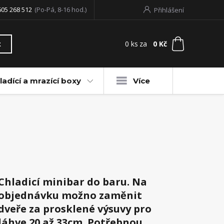
605 268 512
(Po-Pá, 8-16 hod.)
Přihlášení
0
ks
za
0 Kč
t
ladící a mrazící boxy
Více
Chladicí minibar do baru. Na
objednávku možno zaměnit
dveře za prosklené výsuvy pro
láhve 20 až 33cm. Potřebnou