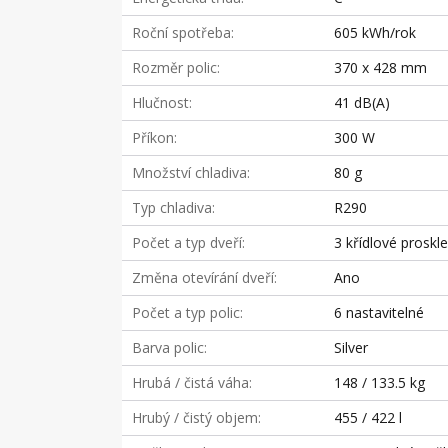
Roční spotřeba
605 kWh/rok
Rozměr polic
370 x 428 mm
Hlučnost
41 dB(A)
Příkon
300 W
Množství chladiva
80 g
Typ chladiva
R290
Počet a typ dveří
3 křídlové proskl
Změna otevírání dveří
Ano
Počet a typ polic
6 nastavitelné
Barva polic
Silver
Hrubá / čistá váha
148 / 133.5 kg
Hrubý / čistý objem
455 / 422 l