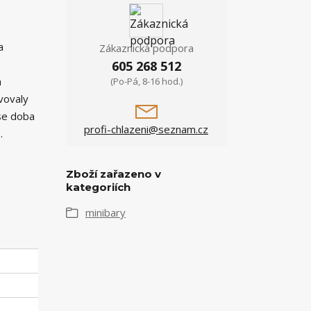
a
Zákaznická podpora
605 268 512
m
(Po-Pá, 8-16 hod.)
vovaly
 se doba
profi-chlazeni@seznam.cz
.
Zboží zařazeno v
kategoriích
minibary