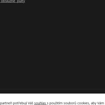
 obslužné pulty
Upravit sběr cookies.
partneři potřebují Váš
souhlas
s použitím souborů cookies, aby Vám