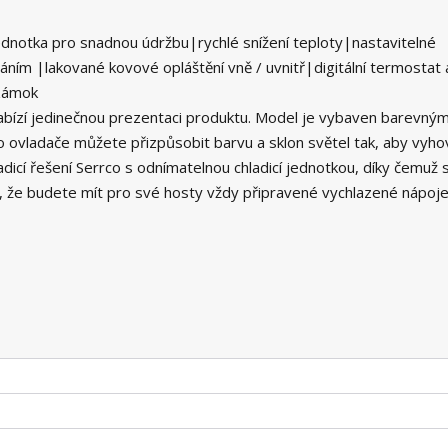
dnotka pro snadnou údržbu|rychlé snížení teploty|nastavitelné
ním |lakované kovové opláštění vně / uvnitř|digitální termostat 
 zámok
bízí jedinečnou prezentaci produktu. Model je vybaven barevný
 ovladače můžete přizpůsobit barvu a sklon světel tak, aby vyho
dicí řešení Serrco s odnímatelnou chladicí jednotkou, díky čemuž
je, že budete mít pro své hosty vždy připravené vychlazené nápoje