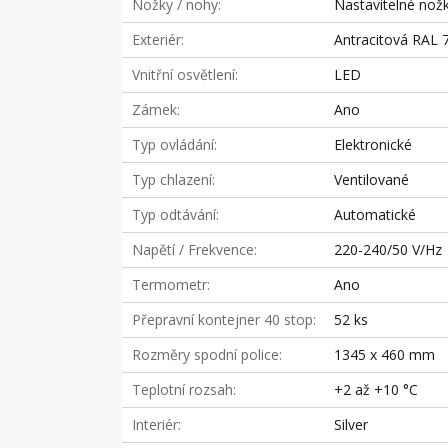
Nožky / nohy
Nastavitelné nož
Exteriér
Antracitová RAL 
Vnitřní osvětlení
LED
Zámek
Ano
Typ ovládání
Elektronické
Typ chlazení
Ventilované
Typ odtávání
Automatické
Napětí / Frekvence
220-240/50 V/Hz
Termometr
Ano
Přepravní kontejner 40 stop
52 ks
Rozměry spodní police
1345 x 460 mm
Teplotní rozsah
+2 až +10 °C
Interiér
Silver