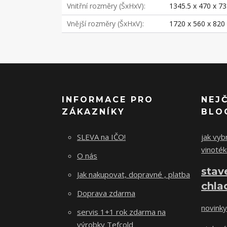
Vnitřní rozměry (ŠxHxV)
1345.5 x 470 x 
Vnější rozměry (ŠxHxV)
1720 x 560 x 82
INFORMACE PRO
NEJ
ZÁKAZNÍKY
BLO
SLEVA na IČO!
jak vybr
vinoték
O nás
stav
Jak nakupovat, dopravné , platba
chla
Doprava zdarma
novinky
servis 1+1 rok zdarma na
výrobky Tefcold