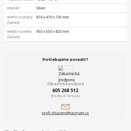
Interiér
Silver
Vnitřní rozměry
870 x 470 x 735 mm
(ŠxHxV)
Vnější rozměry
950 x 550 x 820 mm
(ŠxHxV)
Potřebujete poradit?
Zákaznická podpora
605 268 512
(Po-Pá, 8-16 hod.)
profi-chlazeni@seznam.cz