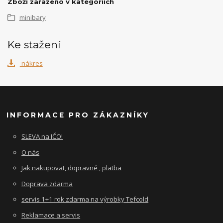
Zboží zařazeno v kategoriích
minibary
Ke stažení
nákres
INFORMACE PRO ZÁKAZNÍKY
SLEVA na IČO!
O nás
Jak nakupovat, dopravné , platba
Doprava zdarma
servis 1+1 rok zdarma na výrobky Tefcold
Reklamace a servis