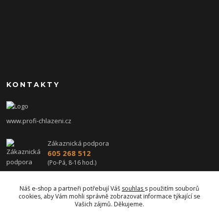
KONTAKTY
www.profi-chlazeni.cz
Zákaznická podpora
605 268 512
(Po-Pá, 8-16 hod.)
profi-chlazeni@seznam.cz
Náš e-shop a partneři potřebují Váš
souhlas
s použitím souborů
cookies, aby Vám mohli správně zobrazovat informace týkající se
Vašich zájmů. Děkujeme.