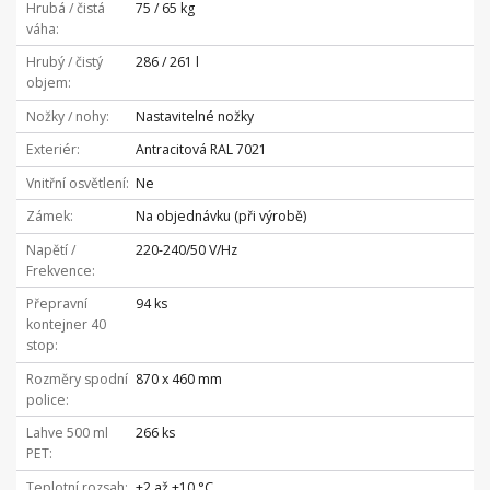
Hrubá / čistá
75 / 65 kg
váha
Hrubý / čistý
286 / 261 l
objem
Nožky / nohy
Nastavitelné nožky
Exteriér
Antracitová RAL 7021
Vnitřní osvětlení
Ne
Zámek
Na objednávku (při výrobě)
Napětí /
220-240/50 V/Hz
Frekvence
Přepravní
94 ks
kontejner 40
stop
Rozměry spodní
870 x 460 mm
police
Lahve 500 ml
266 ks
PET
Teplotní rozsah
+2 až +10 °C