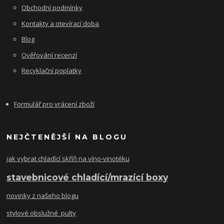
Obchodní podmínky
Kontakty a otevírací doba
Blog
Ověřování recenzí
Recyklační poplatky
Formulář pro vrácení zboží
NEJČTENĚJŠÍ NA BLOGU
jak vybrat chladící skříň na víno-vinotéku
stavebnicové chladící/mrazící boxy
novinky z našeho blogu
stylové obslužné pulty