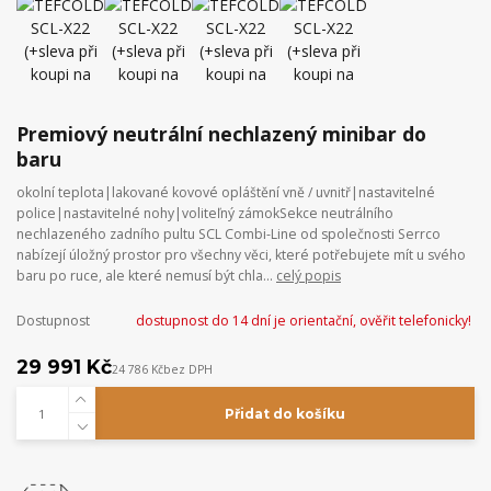
Premiový neutrální nechlazený minibar do
baru
okolní teplota|lakované kovové opláštění vně / uvnitř|nastavitelné
police|nastavitelné nohy|voliteľný zámokSekce neutrálního
nechlazeného zadního pultu SCL Combi-Line od společnosti Serrco
nabízejí úložný prostor pro všechny věci, které potřebujete mít u svého
baru po ruce, ale které nemusí být chla...
celý popis
Dostupnost
dostupnost do 14 dní je orientační, ověřit telefonicky!
29 991 Kč
24 786 Kč
bez DPH
Přidat do košíku