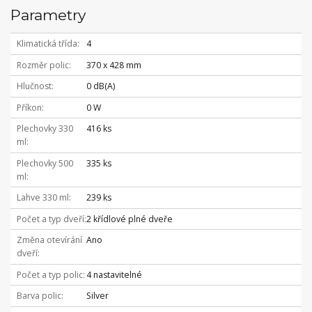
Parametry
Klimatická třída
4
Rozměr polic
370 x 428 mm
Hlučnost
0 dB(A)
Příkon
0 W
Plechovky 330
416 ks
ml
Plechovky 500
335 ks
ml
Lahve 330 ml
239 ks
Počet a typ dveří
2 křídlové plné dveře
Změna otevírání
Ano
dveří
Počet a typ polic
4 nastavitelné
Barva polic
Silver