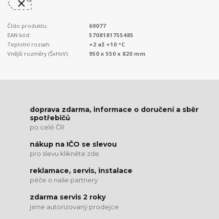
Číslo produktu:
69077
EAN kód:
5708181755485
Teplotní rozsah:
+2 až +10 °C
Vnější rozměry (ŠxHxV):
950 x 550 x 820 mm
doprava zdarma, informace o doručení a sběr
spotřebičů
po celé ČR
nákup na IČO se slevou
pro slevu klikněte zde
reklamace, servis, instalace
péče o naše partnery
zdarma servis 2 roky
jsme autorizovaný prodejce