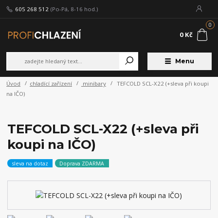
605 268 512
(Po-Pá, 8-16 hod.)
0
0 Kč
Menu
Úvod
chladící zařízení
minibary
TEFCOLD SCL-X22 (+sleva při koupi
na IČO)
TEFCOLD SCL-X22 (+sleva při
koupi na IČO)
sleva na dotaz
Doprava ZDARMA