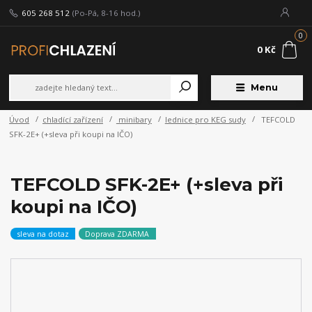
605 268 512
(Po-Pá, 8-16 hod.)
0
0 Kč
Menu
Úvod
chladící zařízení
minibary
lednice pro KEG sudy
TEFCOLD
SFK-2E+ (+sleva při koupi na IČO)
TEFCOLD SFK-2E+ (+sleva při
koupi na IČO)
sleva na dotaz
Doprava ZDARMA