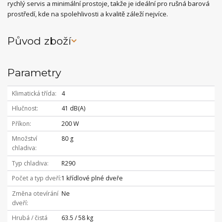
rychlý servis a minimální prostoje, takže je ideální pro rušná barová
prostředí, kde na spolehlivosti a kvalitě záleží nejvíce.
Původ zboží
Parametry
Klimatická třída
4
Hlučnost
41 dB(A)
Příkon
200 W
Množství
80 g
chladiva
Typ chladiva
R290
Počet a typ dveří
1 křídlové plné dveře
Změna otevírání
Ne
dveří
Hrubá / čistá
63.5 / 58 kg