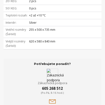
20 l KEG
2 pcs
50 l KEG
0 pcs
Teplotní rozsah
+2 až +10 °C
Interiér
Silver
Vnitřní rozměry
255 x 500 x 735 mm
(ŠxHxV)
Vnější rozměry
620 x 580 x 840 mm
(ŠxHxV)
Potřebujete poradit?
Zákaznická podpora
605 268 512
(Po-Pá, 8-16 hod.)