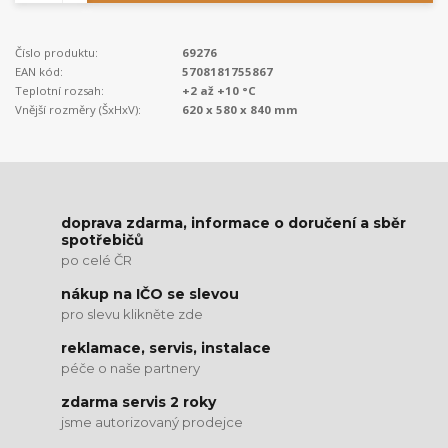
Číslo produktu:
69276
EAN kód:
5708181755867
Teplotní rozsah:
+2 až +10 °C
Vnější rozměry (ŠxHxV):
620 x 580 x 840 mm
doprava zdarma, informace o doručení a sběr
spotřebičů
po celé ČR
nákup na IČO se slevou
pro slevu klikněte zde
reklamace, servis, instalace
péče o naše partnery
zdarma servis 2 roky
jsme autorizovaný prodejce