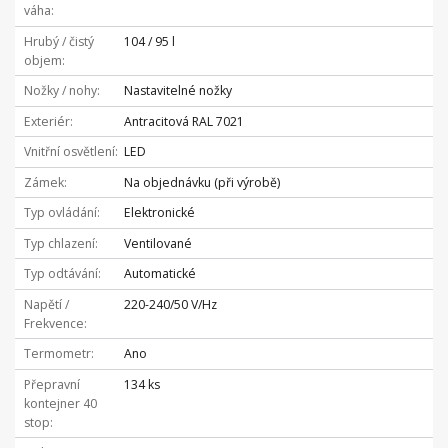
váha
Hrubý / čistý
104 / 95 l
objem
Nožky / nohy
Nastavitelné nožky
Exteriér
Antracitová RAL 7021
Vnitřní osvětlení
LED
Zámek
Na objednávku (při výrobě)
Typ ovládání
Elektronické
Typ chlazení
Ventilované
Typ odtávání
Automatické
Napětí /
220-240/50 V/Hz
Frekvence
Termometr
Ano
Přepravní
134 ks
kontejner 40
stop