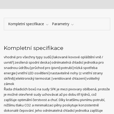
Kompletní specifikace
Parametry
Kompletní specifikace
vhodné pro všechny typy sudů|lakované kovové opláštění vně /
uvnitř|zesílená spodní deska|odnímatelná chladicí jednotka pro
snadnou údržbu|průchod pro (pivní) potrubí|nízká spotřeba
energie|vnitřní LED osvětlení|nastavitelné nohy (z vnitřní strany
skříně)|elektronický termostat |ventilované chlazení|voliteľný
zámok
Řada chladicích boxů na sudy SFK je mezi pivovary oblíbená, protože
je možné otevřené sudy uchovávat až po dobu tří týdnů, což
zajišťuje optimální čerstvost a chuť. Díky kratšímu pivnímu potrubí,
nižšímu tlaku CO2 a minimalizaci pěny poskytuje konzistentně
dokonalé čepování. Jeho odnímatelná chladicí jednotka zajišťuje