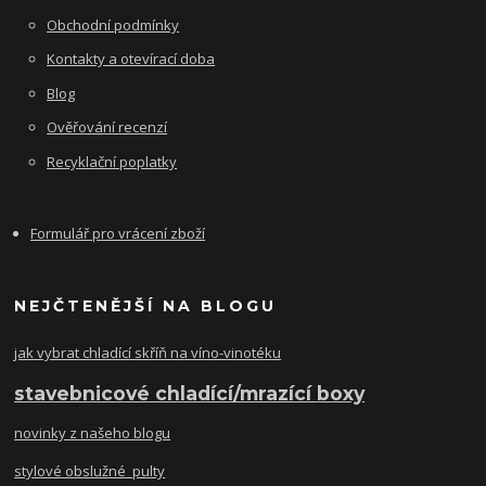
Obchodní podmínky
Kontakty a otevírací doba
Blog
Ověřování recenzí
Recyklační poplatky
Formulář pro vrácení zboží
NEJČTENĚJŠÍ NA BLOGU
jak vybrat chladící skříň na víno-vinotéku
stavebnicové chladící/mrazící boxy
novinky z našeho blogu
stylové obslužné pulty