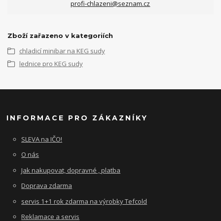
profi-chlazeni@seznam.cz
Zboží zařazeno v kategoriích
chladicí minibar na KEG sudy
lednice pro KEG sudy
INFORMACE PRO ZÁKAZNÍKY
SLEVA na IČO!
O nás
Jak nakupovat, dopravné , platba
Doprava zdarma
servis 1+1 rok zdarma na výrobky Tefcold
Reklamace a servis