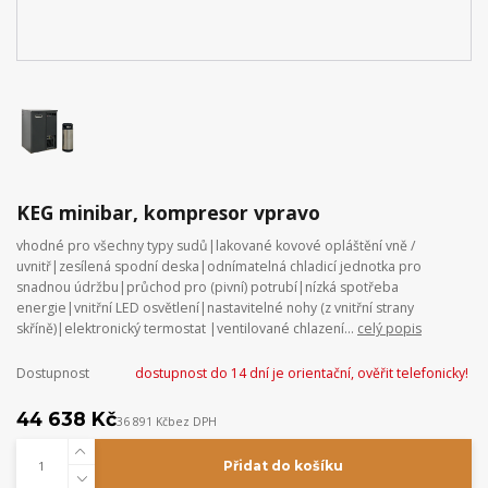
KEG minibar, kompresor vpravo
vhodné pro všechny typy sudů|lakované kovové opláštění vně /
uvnitř|zesílená spodní deska|odnímatelná chladicí jednotka pro
snadnou údržbu|průchod pro (pivní) potrubí|nízká spotřeba
energie|vnitřní LED osvětlení|nastavitelné nohy (z vnitřní strany
skříně)|elektronický termostat |ventilované chlazení...
celý popis
Dostupnost
dostupnost do 14 dní je orientační, ověřit telefonicky!
44 638 Kč
36 891 Kč
bez DPH
Přidat do košíku