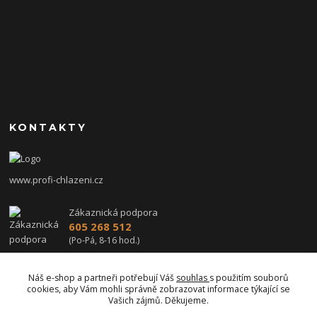
KONTAKTY
www.profi-chlazeni.cz
Zákaznická podpora
605 268 512
(Po-Pá, 8-16 hod.)
profi-chlazeni@seznam.cz
Náš e-shop a partneři potřebují Váš
souhlas
s použitím souborů
cookies, aby Vám mohli správně zobrazovat informace týkající se
Vašich zájmů. Děkujeme.