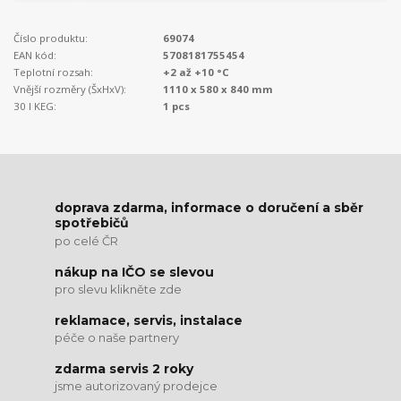
Číslo produktu:
69074
EAN kód:
5708181755454
Teplotní rozsah:
+2 až +10 °C
Vnější rozměry (ŠxHxV):
1110 x 580 x 840 mm
30 l KEG:
1 pcs
doprava zdarma, informace o doručení a sběr
spotřebičů
po celé ČR
nákup na IČO se slevou
pro slevu klikněte zde
reklamace, servis, instalace
péče o naše partnery
zdarma servis 2 roky
jsme autorizovaný prodejce