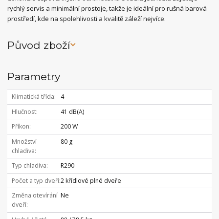
rychlý servis a minimální prostoje, takže je ideální pro rušná barová
prostředí, kde na spolehlivosti a kvalitě záleží nejvíce.
Původ zboží
Parametry
Klimatická třída
4
Hlučnost
41 dB(A)
Příkon
200 W
Množství
80 g
chladiva
Typ chladiva
R290
Počet a typ dveří
2 křídlové plné dveře
Změna otevírání
Ne
dveří