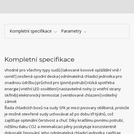
Kompletní specifikace
Parametry
Kompletní specifikace
vhodné pro všechny typy sudů|lakované kovové opláštění vně /
uvnitř|zesílená spodní deska|odnímatelná chladicí jednotka pro
snadnou údržbu|průchod pro (pivní) potrubí|nízká spotřeba
energie|vnitřní LED osvětlení|nastavitelné nohy (z vnitřní strany
skříně)|elektronický termostat |ventilované chlazení|voliteľný
zámok
Řada chladicích boxů na sudy SFK je mezi pivovary oblíbená, protože
je možné otevřené sudy uchovávat až po dobu tří týdnů, což
zajišťuje optimální čerstvost a chuť. Díky kratšímu pivnímu potrubí,
nižšímu tlaku CO2 a minimalizaci pěny poskytuje konzistentně
dokonalé čepování. Jeho odnímatelná chladicí jednotka zajišťuje