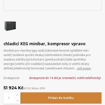
chladicí KEG minibar, kompresor vpravo
vhodné pro všechny typy sudů|lakované kovové opláštění vně /
uvnitř|zesílená spodní deska|odnímatelná chladicí jednotka pro
snadnou údržbu|průchod pro (pivní) potrubí|nízká spotřeba
energie|vnitřní LED osvětlení|nastavitelné nohy (z vnitřní strany
skříně)|elektronický termostat |ventilované chlazení...
celý popis
Dostupnost
dostupnost do 14 dní je orientační, ověřit telefonicky!
51 924 Kč
42 912 Kč
bez DPH
Přidat do košíku