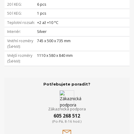
20 l KEG
6 pcs
50 l KEG
1 pcs
Teplotní rozsah
+2 až +10 °C
Interiér
Silver
Vnitřní rozměry
745 x 500 x 735 mm
(ŠxHxV)
Vnější rozměry
1110 x 580 x 840 mm
(ŠxHxV)
Potřebujete poradit?
Zákaznická podpora
605 268 512
(Po-Pá, 8-16 hod.)