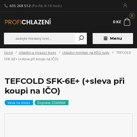
605 268 512
(Po-Pá, 8-16 hod.)
0
0 Kč
Menu
Úvod
chladící a mrazící boxy
chladicí minibar na KEG sudy
TEFCOLD
SFK-6E+ (+sleva při koupi na IČO)
TEFCOLD SFK-6E+ (+sleva při
koupi na IČO)
sleva na dotaz
Doprava ZDARMA