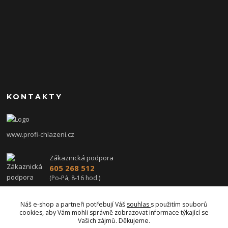
KONTAKTY
www.profi-chlazeni.cz
Zákaznická podpora
605 268 512
(Po-Pá, 8-16 hod.)
profi-chlazeni@seznam.cz
Náš e-shop a partneři potřebují Váš
souhlas
s použitím souborů
cookies, aby Vám mohli správně zobrazovat informace týkající se
Vašich zájmů. Děkujeme.