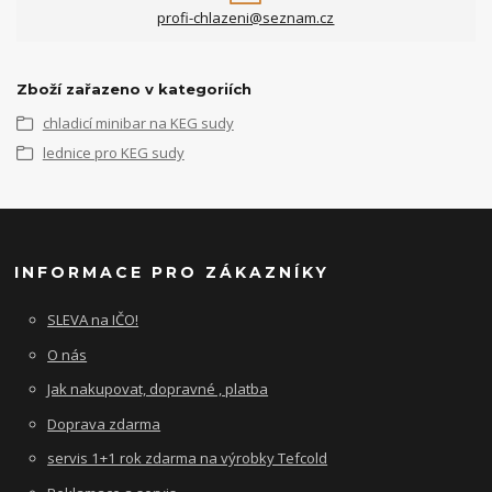
profi-chlazeni@seznam.cz
Zboží zařazeno v kategoriích
chladicí minibar na KEG sudy
lednice pro KEG sudy
INFORMACE PRO ZÁKAZNÍKY
SLEVA na IČO!
O nás
Jak nakupovat, dopravné , platba
Doprava zdarma
servis 1+1 rok zdarma na výrobky Tefcold