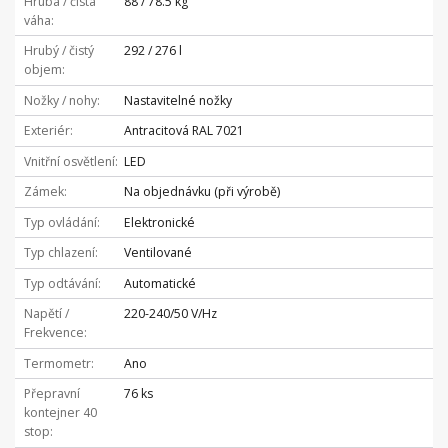
Hrubá / čistá
88 / 78.5 kg
váha
Hrubý / čistý
292 / 276 l
objem
Nožky / nohy
Nastavitelné nožky
Exteriér
Antracitová RAL 7021
Vnitřní osvětlení
LED
Zámek
Na objednávku (při výrobě)
Typ ovládání
Elektronické
Typ chlazení
Ventilované
Typ odtávání
Automatické
Napětí /
220-240/50 V/Hz
Frekvence
Termometr
Ano
Přepravní
76 ks
kontejner 40
stop