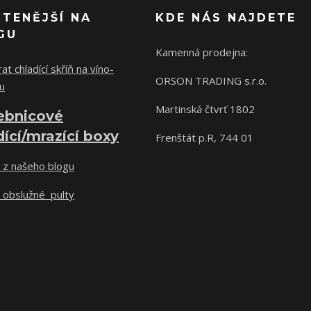
ČTENĚJŠÍ NA
KDE NÁS NAJDETE
GU
Kamenná prodejna:
at chladící skříň na víno-
ORSON TRADING s.r.o.
u
Martinská čtvrť 1802
ebnicové
dící/mrazící boxy
Frenštát p.R, 744 01
 z našeho blogu
 obslužné pulty