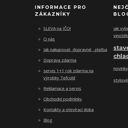
INFORMACE PRO
NEJ
ZÁKAZNÍKY
BLO
SLEVA na IČO!
jak vybr
vinoték
O nás
stav
Jak nakupovat, dopravné , platba
chla
Doprava zdarma
novinky
servis 1+1 rok zdarma na
výrobky Tefcold
stylové
Reklamace a servis
Obchodní podmínky
Kontakty a otevírací doba
Blog