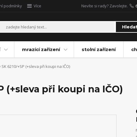
ní podmínky
Více
Nevíte si rady? Zavolejte.
Hleda
í
mrazící zařízení
stolní zařízení
ch
SK 6210/+SP (+sleva při koupi na IČO)
(+sleva při koupi na IČO)