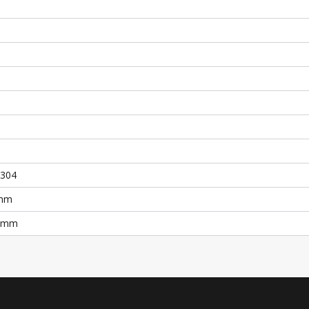
S304
 mm
5 mm