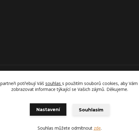
Upravit sběr cookies.
partneři potřebují Váš
souhlas
s použitím souborů cookies, aby Vám
zobrazovat informace týkající se Vašich zájmů. Děkujeme.
Nastavení
Souhlasím
Souhlas můžete odmítnout
zde
.