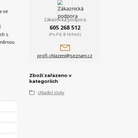
a se
Zákaznická podpora
í
605 268 512
ch s
(Po-Pá, 8-16 hod.)
oměrnou
profi-chlazeni@seznam.cz
Zboží zařazeno v
kategoriích
chladící stoly