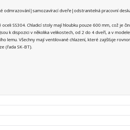
ké odmrazování|samozavírací dveře|odstranitelná pracovní desk
 oceli SS304. Chladicí stoly mají hloubku pouze 600 mm, což je čin
u k dispozici v několika velikostech, od 2 do 4 dveří, a v modele
o lemu. Všechny mají ventilované chlazení, které zajišťuje rovn
erze (řada SK-BT).