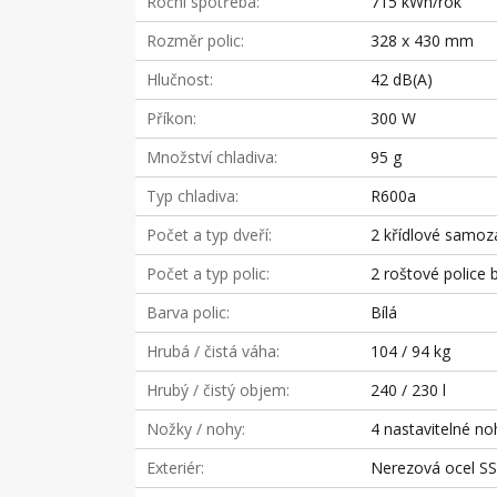
Roční spotřeba
715 kWh/rok
Rozměr polic
328 x 430 mm
Hlučnost
42 dB(A)
Příkon
300 W
Množství chladiva
95 g
Typ chladiva
R600a
Počet a typ dveří
2 křídlové samoza
Počet a typ polic
2 roštové police b
Barva polic
Bílá
Hrubá / čistá váha
104 / 94 kg
Hrubý / čistý objem
240 / 230 l
Nožky / nohy
4 nastavitelné no
Exteriér
Nerezová ocel S