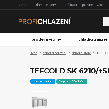
AKCE!
Reklamace, servis
O nákupu, dopravné
Obchod
prodejní vitríny
chladící zařízen
Úvod
chladící zařízení
chladící stoly
TEFCOLD 
TEFCOLD SK 6210/+SP 
sleva na dotaz
Doprava ZDARMA