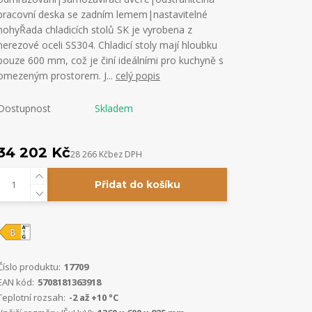
pracovní deska se zadním lemem|nastavitelné
nohyŘada chladicích stolů SK je vyrobena z
nerezové oceli SS304. Chladicí stoly mají hloubku
pouze 600 mm, což je činí ideálními pro kuchyně s
omezeným prostorem. J...
celý popis
Dostupnost
Skladem
34 202 Kč
28 266 Kč
bez DPH
Přidat do košíku
Číslo produktu:
17709
EAN kód:
5708181363918
Teplotní rozsah:
-2 až +10 °C