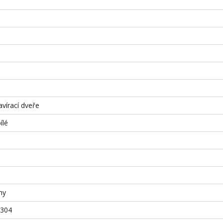
vírací dveře
ílé
hy
S304