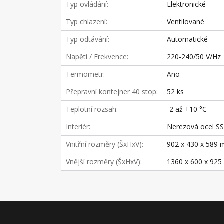
Typ ovládání
Elektronické
Typ chlazení
Ventilované
Typ odtávání
Automatické
Napětí / Frekvence
220-240/50 V/Hz
Termometr
Ano
Přepravní kontejner 40 stop
52 ks
Teplotní rozsah
-2 až +10 °C
Interiér
Nerezová ocel S
Vnitřní rozměry (ŠxHxV)
902 x 430 x 589
Vnější rozměry (ŠxHxV)
1360 x 600 x 92