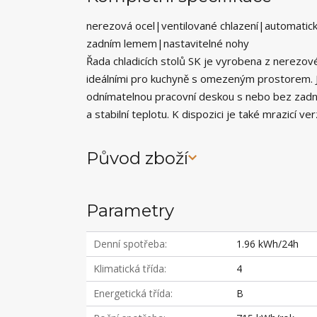
nerezová ocel|ventilované chlazení|automatic
zadním lemem|nastavitelné nohy
Řada chladicích stolů SK je vyrobena z nerezové
ideálními pro kuchyně s omezeným prostorem. Jso
odnímatelnou pracovní deskou s nebo bez zadníh
a stabilní teplotu. K dispozici je také mrazicí v
Původ zboží
Parametry
Denní spotřeba
1.96 kWh/24h
Klimatická třída
4
Energetická třída
B