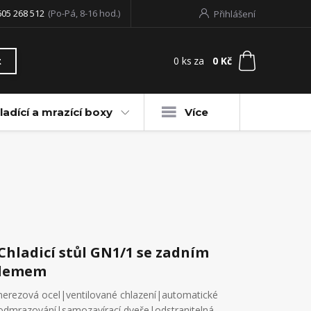
605 268 512
(Po-Pá, 8-16 hod.)
Přihlášení
0
ks
za
0 Kč
t
ladící a mrazící boxy
Více
Chladicí stůl GN1/1 se zadním
lemem
nerezová ocel|ventilované chlazení|automatické
odmrazování|samozavírací dveře|odstranitelná