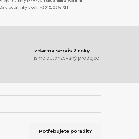
Vnější rozměry (ŠxHxV):
1360 x 600 x 925 mm
Max. podmínky okolí:
+30°C, 55% RH
zdarma servis 2 roky
jsme autorizovaný prodejce
Potřebujete poradit?