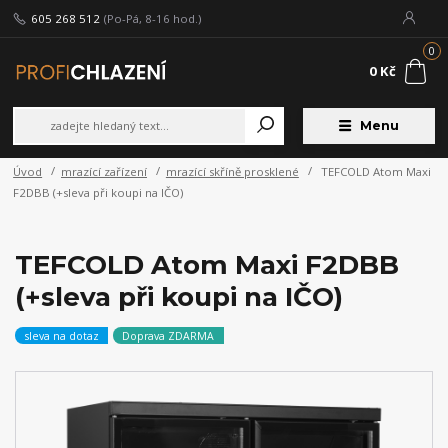
605 268 512
(Po-Pá, 8-16 hod.)
0
0 Kč
Menu
Úvod
mrazící zařízení
mrazící skříně prosklené
TEFCOLD Atom Maxi
F2DBB (+sleva při koupi na IČO)
TEFCOLD Atom Maxi F2DBB
(+sleva při koupi na IČO)
sleva na dotaz
Doprava ZDARMA