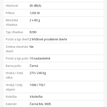
Hlučnost
65 dB(A)
Příkon
1205 W
Množství
2 x 80 g
chladiva
Typ chladiva
R290
Počet a typ dveří
2 křídlové prosklené dveře
Změna otevírání
Ne
dveří
Počet a typ polic
10 nastavitelné
Barva polic
Černá
Hrubá / čistá
270 / 240 kg
váha
Hrubý / čistý
1006 / 702 l
objem
Kolečka
4 kolečka
Exteriér
Černá RAL 9005