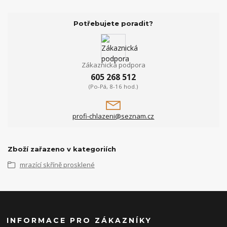
Potřebujete poradit?
Zákaznická podpora
605 268 512
(Po-Pá, 8-16 hod.)
profi-chlazeni@seznam.cz
Zboží zařazeno v kategoriích
mrazící skříně prosklené
INFORMACE PRO ZÁKAZNÍKY