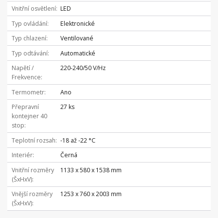
Vnitřní osvětlení
LED
Typ ovládání
Elektronické
Typ chlazení
Ventilované
Typ odtávání
Automatické
Napětí /
220-240/50 V/Hz
Frekvence
Termometr
Ano
Přepravní
27 ks
kontejner 40
stop
Teplotní rozsah
-18 až -22 °C
Interiér
Černá
Vnitřní rozměry
1133 x 580 x 1538 mm
(ŠxHxV)
Vnější rozměry
1253 x 760 x 2003 mm
(ŠxHxV)