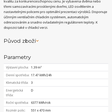
kvalitu za konkurenceschopnou cenu. Je vybavena dvěma nebo
třemi samozavíracími prosklenými dveřmi, LED osvětlením a
nastavitelnými policemi pro optimální prezentaci výrobků. Disponuje
účinným ventilačním chladicím systémem, automatickým
odmrazováním a snadno ovladatelným regulátorem teploty. K
dispozici také v chladicí verzi.
Původ zboží
Parametry
Výstavní plocha
1.39 m²
Denní spotřeba
17.47 kWh/24h
Klimatická třída
3
Energetická
D
třída
Roční spotřeba
6377 kWh/rok
Rozměr polic
551 x 470 mm