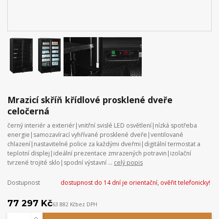
Mrazicí skříň křídlové prosklené dveře
celočerná
černý interiér a exteriér|vnitřní svislé LED osvětlení|nízká spotřeba
energie|samozavírací vyhřívané prosklené dveře|ventilované
chlazení|nastavitelné police za každými dveřmi|digitální termostat a
teplotní displej|ideální prezentace zmrazených potravin|izolační
tvrzené trojité sklo|spodní výstavní ...
celý popis
Dostupnost
dostupnost do 14 dní je orientační, ověřit telefonicky!
77 297 Kč
63 882 Kč
bez DPH