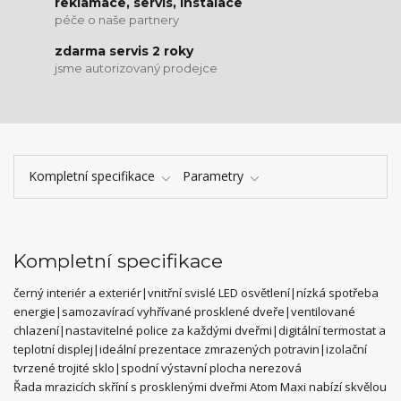
reklamace, servis, instalace
péče o naše partnery
zdarma servis 2 roky
jsme autorizovaný prodejce
Kompletní specifikace
Parametry
Kompletní specifikace
černý interiér a exteriér|vnitřní svislé LED osvětlení|nízká spotřeba
energie|samozavírací vyhřívané prosklené dveře|ventilované
chlazení|nastavitelné police za každými dveřmi|digitální termostat a
teplotní displej|ideální prezentace zmrazených potravin|izolační
tvrzené trojité sklo|spodní výstavní plocha nerezová
Řada mrazicích skříní s prosklenými dveřmi Atom Maxi nabízí skvělou