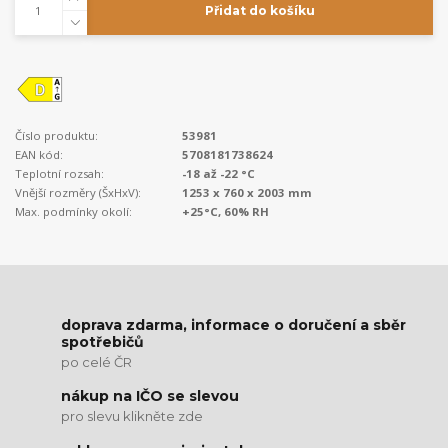
Přidat do košíku
Číslo produktu:
53981
EAN kód:
5708181738624
Teplotní rozsah:
-18 až -22 °C
Vnější rozměry (ŠxHxV):
1253 x 760 x 2003 mm
Max. podmínky okolí:
+25°C, 60% RH
doprava zdarma, informace o doručení a sběr
spotřebičů
po celé ČR
nákup na IČO se slevou
pro slevu klikněte zde