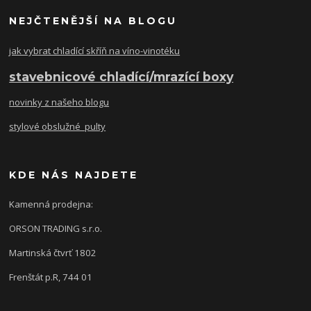
NEJČTENĚJŠÍ NA BLOGU
jak vybrat chladící skříň na víno-vinotéku
stavebnicové chladící/mrazící boxy
novinky z našeho blogu
stylové obslužné pulty
KDE NÁS NAJDETE
Kamenná prodejna:
ORSON TRADING s.r.o.
Martinská čtvrť 1802
Frenštát p.R, 744 01