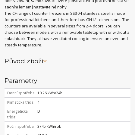
odmrazování|samozavírací dveře|odstranitelná pracovní deska se
zadním lemem|nastavitelné nohy
The CF range of counter freezers in SS304 stainless steel is made
for professional kitchens and therefore has GN1/1 dimensions. The
counters are available in several sizes from 2-4 doors. You can
choose between models with a removable tabletop with or without a
splashback. They all have ventilated cooling to ensure an even and
steady temperature.
Původ zboží
Parametry
Denní spotřeba
10.26 kWh/24h
Klimatická třída
4
Energetická
D
třída
Roční spotřeba
3745 kWh/rok