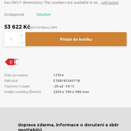
has GN1/1 dimensions. The counters are available in se...
celý popis
Dostupnost
Skladem
53 622 Kč
44 316 Kč
bez DPH
Přidat do košíku
Číslo produktu:
17754
EAN kód:
5708181363178
Teplotní rozsah:
-20 až -10 °C
Vnější rozměry (ŠxHxV):
2230 x 700 x 980 mm
doprava zdarma, informace o doručení a sběr
spotřebičů