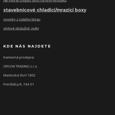
jak vybrat chladící skříň na víno-vinotéku
stavebnicové chladící/mrazící boxy
novinky z našeho blogu
stylové obslužné pulty
KDE NÁS NAJDETE
Kamenná prodejna:
ORSON TRADING s.r.o.
Martinská čtvrť 1802
Frenštát p.R, 744 01