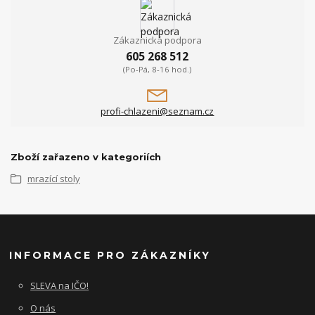
Zákaznická podpora
605 268 512
(Po-Pá, 8-16 hod.)
profi-chlazeni@seznam.cz
Zboží zařazeno v kategoriích
mrazící stoly
INFORMACE PRO ZÁKAZNÍKY
SLEVA na IČO!
O nás