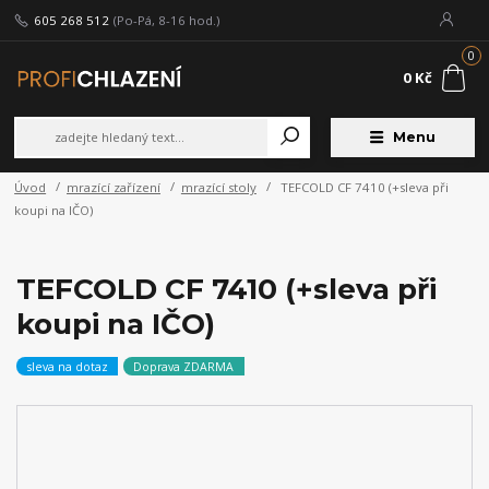
605 268 512
(Po-Pá, 8-16 hod.)
0
0 Kč
Menu
Úvod
mrazící zařízení
mrazící stoly
TEFCOLD CF 7410 (+sleva při
koupi na IČO)
TEFCOLD CF 7410 (+sleva při
koupi na IČO)
sleva na dotaz
Doprava ZDARMA