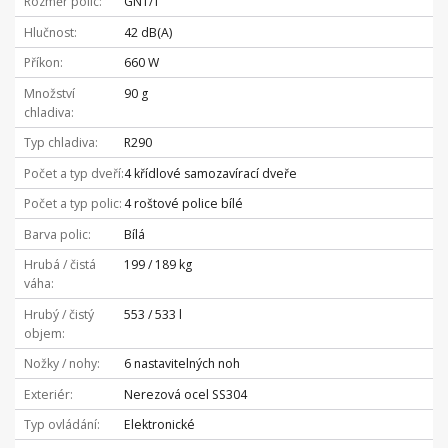
Rozměr polic
GN1/1
Hlučnost
42 dB(A)
Příkon
660 W
Množství
90 g
chladiva
Typ chladiva
R290
Počet a typ dveří
4 křídlové samozavírací dveře
Počet a typ polic
4 roštové police bílé
Barva polic
Bílá
Hrubá / čistá
199 / 189 kg
váha
Hrubý / čistý
553 / 533 l
objem
Nožky / nohy
6 nastavitelných noh
Exteriér
Nerezová ocel SS304
Typ ovládání
Elektronické