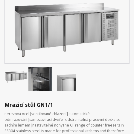
Mrazicí stůl GN1/1
nerezová ocel|ventilované chlazení|automatické
odmrazování|samozavírací dveře|odstranitelná pracovní deska se
zadním lemem|nastavitelné nohyThe CF range of counter freezers in
SS304 stainless steel is made for professional kitchens and therefore