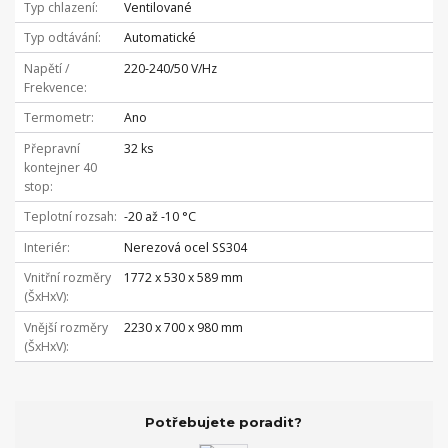
Typ chlazení
Ventilované
Typ odtávání
Automatické
Napětí /
220-240/50 V/Hz
Frekvence
Termometr
Ano
Přepravní
32 ks
kontejner 40
stop
Teplotní rozsah
-20 až -10 °C
Interiér
Nerezová ocel SS304
Vnitřní rozměry
1772 x 530 x 589 mm
(ŠxHxV)
Vnější rozměry
2230 x 700 x 980 mm
(ŠxHxV)
Potřebujete poradit?