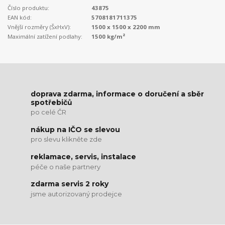
Číslo produktu:
43875
EAN kód:
5708181711375
Vnější rozměry (ŠxHxV):
1500 x 1500 x 2200 mm
Maximální zatížení podlahy:
1500 kg/m²
doprava zdarma, informace o doručení a sběr
spotřebičů
po celé ČR
nákup na IČO se slevou
pro slevu klikněte zde
reklamace, servis, instalace
péče o naše partnery
zdarma servis 2 roky
jsme autorizovaný prodejce