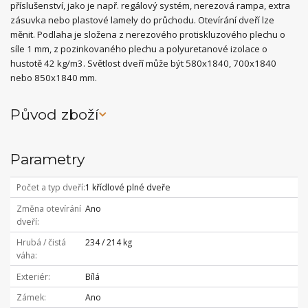
příslušenství, jako je např. regálový systém, nerezová rampa, extra
zásuvka nebo plastové lamely do průchodu. Otevírání dveří lze
měnit. Podlaha je složena z nerezového protiskluzového plechu o
síle 1 mm, z pozinkovaného plechu a polyuretanové izolace o
hustotě 42 kg/m3. Světlost dveří může být 580x1840, 700x1840
nebo 850x1840 mm.
Původ zboží
Parametry
Počet a typ dveří
1 křídlové plné dveře
Změna otevírání
Ano
dveří
Hrubá / čistá
234 / 214 kg
váha
Exteriér
Bílá
Zámek
Ano