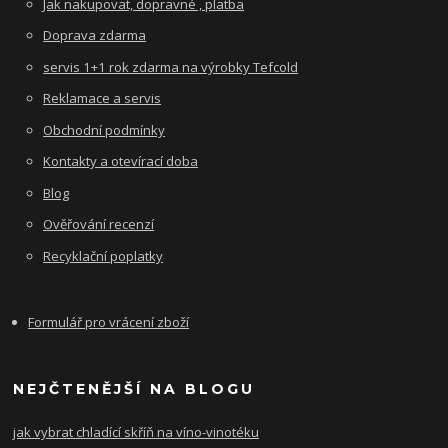
Jak nakupovat, dopravné , platba
Doprava zdarma
servis 1+1 rok zdarma na výrobky Tefcold
Reklamace a servis
Obchodní podmínky
Kontakty a otevírací doba
Blog
Ověřování recenzí
Recyklační poplatky
Formulář pro vrácení zboží
NEJČTENĚJŠÍ NA BLOGU
jak vybrat chladící skříň na víno-vinotéku