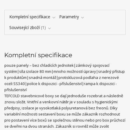
Kompletní specifikace
Parametry
Související zboží
1
Kompletní specifikace
pouze panely – bez chladicích jednotek|zámkový spojovací
systém|síla izolace 80 mm|mnoho možností úpravy|snadný přístup
k produktům|snadná montáž|protiskluzová podlaha z nerezové
oceli SS340|police k dispozici - příslušenství|rampa k dispozici -
příslušenství
TEFCOLD stavebnicové boxy se dají jednoduše rozebrat a následně
znovu složit. Vnitřní a venkovní nátěr je v souladu s hygienickými
předpisy, izolace je vysokotlaká polyuretanová bez freonů. Díky
variabilní možnosti sestavení boxu se může zákazník rozhodnout
pro postavení více boxů se společnou stěnou nebo pro box průchozí
se dveřmi na dvou stranách. Zákazník si rovněž může zvolit