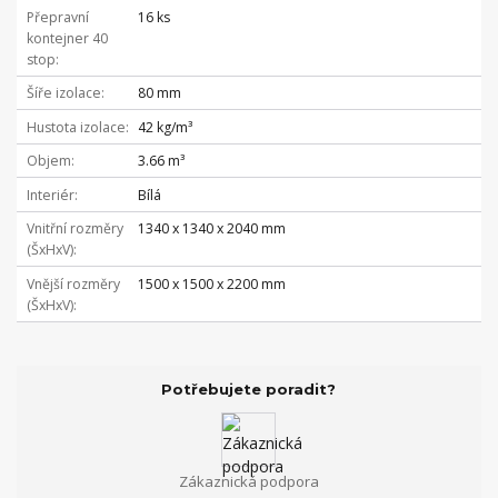
Přepravní
16 ks
kontejner 40
stop
Šíře izolace
80 mm
Hustota izolace
42 kg/m³
Objem
3.66 m³
Interiér
Bílá
Vnitřní rozměry
1340 x 1340 x 2040 mm
(ŠxHxV)
Vnější rozměry
1500 x 1500 x 2200 mm
(ŠxHxV)
Potřebujete poradit?
Zákaznická podpora