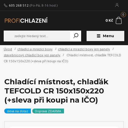
605 268 512
(Po-Pá, 8-16 hod.)
0
0 Kč
Menu
Úvod
chladící a mrazící boxy
chladící a mrazící boxy jen panely
stavebnicový chladící box jen panely
Chladící místnost, chlaďák TEFCOLD
CR 150x150x220 (+sleva při koupi na IČO)
Chladící místnost, chlaďák
TEFCOLD CR 150x150x220
(+sleva při koupi na IČO)
sleva na dotaz
Doprava ZDARMA