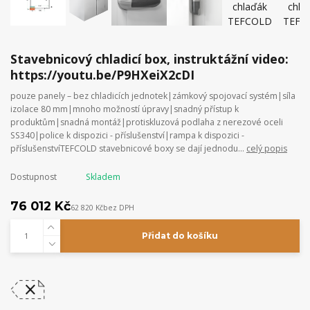
Stavebnicový chladicí box, instruktážní video:
https://youtu.be/P9HXeiX2cDI
pouze panely – bez chladicích jednotek|zámkový spojovací systém|síla
izolace 80 mm|mnoho možností úpravy|snadný přístup k
produktům|snadná montáž|protiskluzová podlaha z nerezové oceli
SS340|police k dispozici - příslušenství|rampa k dispozici -
příslušenstvíTEFCOLD stavebnicové boxy se dají jednodu...
celý popis
Dostupnost
Skladem
76 012 Kč
62 820 Kč
bez DPH
Přidat do košíku