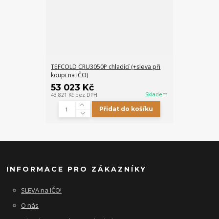
TEFCOLD CRU3050P chladící (+sleva při
koupi na IČO)
53 023 Kč
Skladem
43 821 Kč
bez DPH
Přidat do košíku
INFORMACE PRO ZÁKAZNÍKY
SLEVA na IČO!
O nás