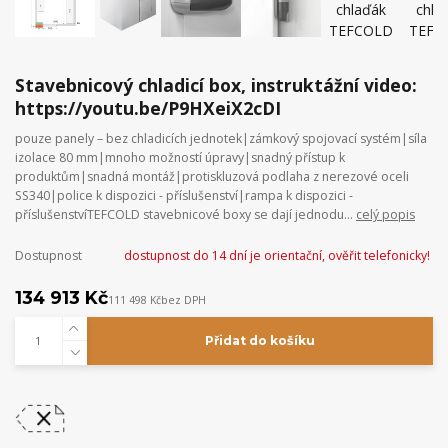
Stavebnicový chladicí box, instruktážní video:
https://youtu.be/P9HXeiX2cDI
pouze panely – bez chladicích jednotek|zámkový spojovací systém|síla
izolace 80 mm|mnoho možností úpravy|snadný přístup k
produktům|snadná montáž|protiskluzová podlaha z nerezové oceli
SS340|police k dispozici - příslušenství|rampa k dispozici -
příslušenstvíTEFCOLD stavebnicové boxy se dají jednodu...
celý popis
Dostupnost
dostupnost do 14 dní je orientační, ověřit telefonicky!
134 913 Kč
111 498 Kč
bez DPH
Přidat do košíku