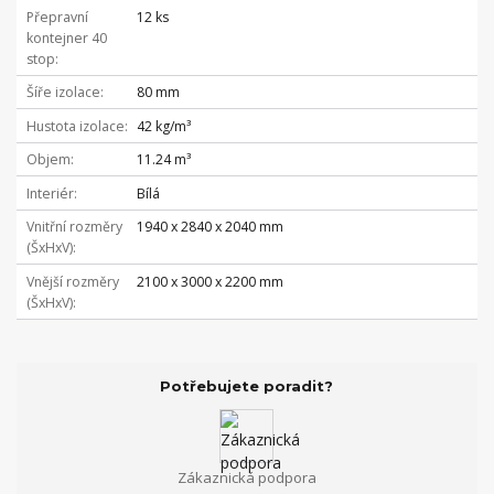
Přepravní
12 ks
kontejner 40
stop
Šíře izolace
80 mm
Hustota izolace
42 kg/m³
Objem
11.24 m³
Interiér
Bílá
Vnitřní rozměry
1940 x 2840 x 2040 mm
(ŠxHxV)
Vnější rozměry
2100 x 3000 x 2200 mm
(ŠxHxV)
Potřebujete poradit?
Zákaznická podpora