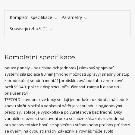
Kompletní specifikace
Parametry
Související zboží
1
Kompletní specifikace
pouze panely – bez chladicích jednotek|zámkový spojovací
systém|síla izolace 80 mm|mnoho možností úpravy|snadný přístup
k produktům|snadná montáž|protiskluzová podlaha z nerezové
oceli SS340|police k dispozici - příslušenství|rampa k dispozici -
příslušenství
TEFCOLD stavebnicové boxy se dají jednoduše rozebrat a následně
znovu složit. Vnitřní a venkovní nátěr je v souladu s hygienickými
předpisy, izolace je vysokotlaká polyuretanová bez freonů. Díky
variabilní možnosti sestavení boxu se může zákazník rozhodnout
pro postavení více boxů se společnou stěnou nebo pro box průchozí
se dveřmi na dvou stranách. Zákazník si rovněž může zvolit