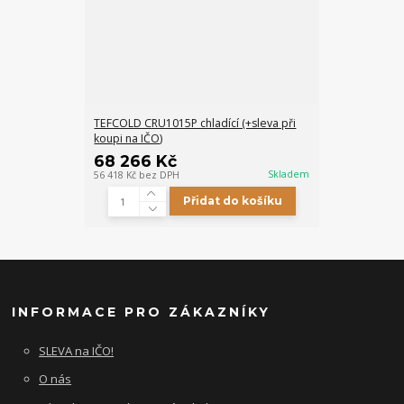
TEFCOLD CRU1015P chladící (+sleva při
koupi na IČO)
68 266 Kč
Skladem
56 418 Kč
bez DPH
Přidat do košíku
INFORMACE PRO ZÁKAZNÍKY
SLEVA na IČO!
O nás