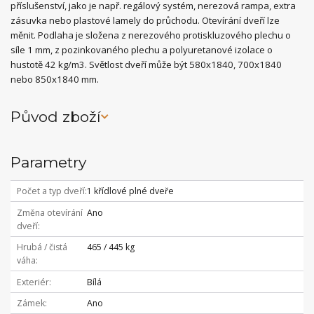
příslušenství, jako je např. regálový systém, nerezová rampa, extra
zásuvka nebo plastové lamely do průchodu. Otevírání dveří lze
měnit. Podlaha je složena z nerezového protiskluzového plechu o
síle 1 mm, z pozinkovaného plechu a polyuretanové izolace o
hustotě 42 kg/m3. Světlost dveří může být 580x1840, 700x1840
nebo 850x1840 mm.
Původ zboží
Parametry
Počet a typ dveří
1 křídlové plné dveře
Změna otevírání
Ano
dveří
Hrubá / čistá
465 / 445 kg
váha
Exteriér
Bílá
Zámek
Ano