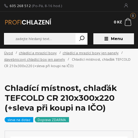
605 268 512
(Po-Pá, 8-16 hod.)
0
0 Kč
Menu
Úvod
chladící a mrazící boxy
chladící a mrazící boxy jen panely
stavebnicový chladící box jen panely
Chladící místnost, chlaďák TEFCOLD
CR 210x300x220 (+sleva při koupi na IČO)
Chladící místnost, chlaďák
TEFCOLD CR 210x300x220
(+sleva při koupi na IČO)
sleva na dotaz
Doprava ZDARMA