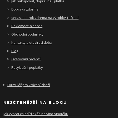
Jak nakupovat, dopravné , platba
Doprava zdarma
servis 1+1 rok zdarma na výrobky Tefcold
Reklamace a servis
Obchodní podmínky
Kontakty a otevírací doba
Blog
Ověřování recenzí
Recyklační poplatky
Formulář pro vrácení zboží
NEJČTENĚJŠÍ NA BLOGU
jak vybrat chladící skříň na víno-vinotéku