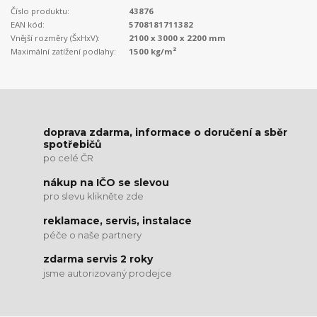
Číslo produktu:
43876
EAN kód:
5708181711382
Vnější rozměry (ŠxHxV):
2100 x 3000 x 2200 mm
Maximální zatížení podlahy:
1500 kg/m²
doprava zdarma, informace o doručení a sběr
spotřebičů
po celé ČR
nákup na IČO se slevou
pro slevu klikněte zde
reklamace, servis, instalace
péče o naše partnery
zdarma servis 2 roky
jsme autorizovaný prodejce