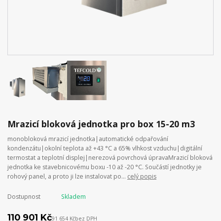
Mrazicí bloková jednotka pro box 15-20 m3
monobloková mrazicí jednotka|automatické odpařování
kondenzátu|okolní teplota až +43 °C a 65% vlhkost vzduchu|digitální
termostat a teplotní displej|nerezová povrchová úpravaMrazicí bloková
jednotka ke stavebnicovému boxu -10 až -20 °C. Součástí jednotky je
rohový panel, a proto ji lze instalovat po...
celý popis
Dostupnost
Skladem
110 901 Kč
91 654 Kč
bez DPH