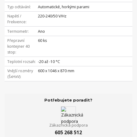
Typ odtávání
Automatické, horkými parami
Napětí /
220-240/50 V/Hz
Frekvence
Termometr
Ano
Přepravní
60 ks
kontejner 40
stop
Teplotní rozsah
-20 až -10 °C
Vnější rozměry
600 x 1046 x 870 mm
(ŠxHxV)
Potřebujete poradit?
Zákaznická podpora
605 268 512