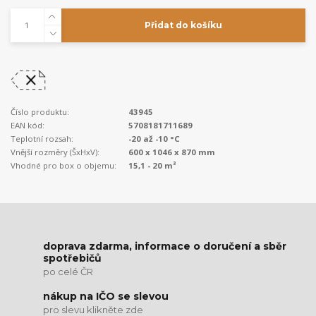
Přidat do košíku
Číslo produktu:
43945
EAN kód:
5708181711689
Teplotní rozsah:
-20 až -10 °C
Vnější rozměry (ŠxHxV):
600 x 1046 x 870 mm
Vhodné pro box o objemu:
15,1 - 20 m³
doprava zdarma, informace o doručení a sběr
spotřebičů
po celé ČR
nákup na IČO se slevou
pro slevu klikněte zde