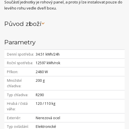
Součástí jednotky je rohový panel, a proto ji lze instalovat pouze do
levého rohu vedle dveří boxu.
Původ zboží
Parametry
Denní spotřeba
34.51 kWh/24h
Roční spotřeba
12597 kWh/rok
Příkon
2480 W
Množství
200 g
chladiva
Typ chladiva
R290
Hrubá / čistá
120 / 110 kg
váha
Exteriér
Nerezová ocel
Typ ovládání
Elektronické