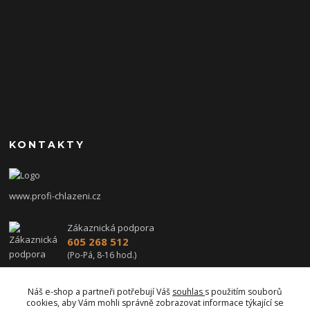
KONTAKTY
www.profi-chlazeni.cz
Zákaznická podpora
605 268 512
(Po-Pá, 8-16 hod.)
profi-chlazeni@seznam.cz
Náš e-shop a partneři potřebují Váš
souhlas
s použitím souborů
cookies, aby Vám mohli správně zobrazovat informace týkající se