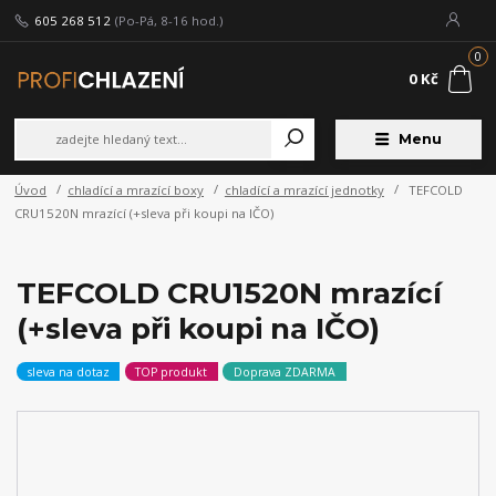
605 268 512
(Po-Pá, 8-16 hod.)
0
0 Kč
Menu
Úvod
chladící a mrazící boxy
chladící a mrazící jednotky
TEFCOLD
CRU1520N mrazící (+sleva při koupi na IČO)
TEFCOLD CRU1520N mrazící
(+sleva při koupi na IČO)
sleva na dotaz
TOP produkt
Doprava ZDARMA