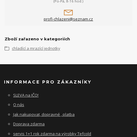
(Po-Pá, 8-16 hod.)
profi-chlazeni@seznam.cz
Zboží zařazeno v kategoriích
chladící a mrazící jednotky
INFORMACE PRO ZÁKAZNÍKY
SLEVA na IČO!
O nás
Jak nakupovat, dopravné , platba
Doprava zdarma
servis 1+1 rok zdarma na výrobky Tefcold