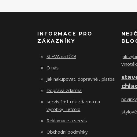
INFORMACE PRO
NEJ
ZÁKAZNÍKY
BLO
SLEVA na IČO!
jak vybr
vinoték
O nás
stav
Jak nakupovat, dopravné , platba
chla
Doprava zdarma
novinky
servis 1+1 rok zdarma na
výrobky Tefcold
stylové
Reklamace a servis
Obchodní podmínky