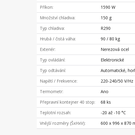
Příkon
1590 W
Množství chladiva
150 g
Typ chladiva
R290
Hrubá / čistá váha
90 / 80 kg
Exteriér
Nerezová ocel
Typ ovládání
Elektronické
Typ odtávání
Automatické, hor
Napětí / Frekvence
220-240/50 V/Hz
Termometr
Ano
Přepravní kontejner 40 stop
68 ks
Teplotní rozsah
-20 až -10 °C
Vnější rozměry (ŠxHxV)
600 x 996 x 870