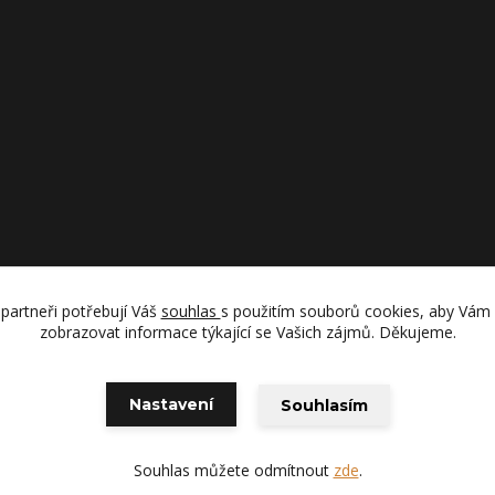
partneři potřebují Váš
souhlas
s použitím souborů cookies, aby Vám
zobrazovat informace týkající se Vašich zájmů. Děkujeme.
Upravit sběr cookies.
Nastavení
Souhlasím
Souhlas můžete odmítnout
zde
.