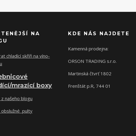
ČTENĚJŠÍ NA
KDE NÁS NAJDETE
GU
Kamenná prodejna:
at chladící skříň na víno-
ORSON TRADING s.r.o.
u
Martinská čtvrť 1802
ebnicové
dící/mrazící boxy
Frenštát p.R, 744 01
 z našeho blogu
 obslužné pulty