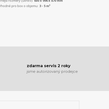
Vnější rozměry (ŠxHxV):
600 x 996 x 870 mm
Vhodné pro box o objemu:
3 - 5 m³
zdarma servis 2 roky
jsme autorizovaný prodejce