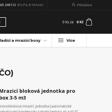
605 268 512
(Po-Pá, 8-16 hod.)
Přihlášení
0
ks
za
0 Kč
t
ladící a mrazící boxy
Více
IČO)
Mrazicí bloková jednotka pro
box 3-5 m3
monobloková mrazicí jednotka|automatické
odpařování kondenzátu|okolní teplota až +43 °C