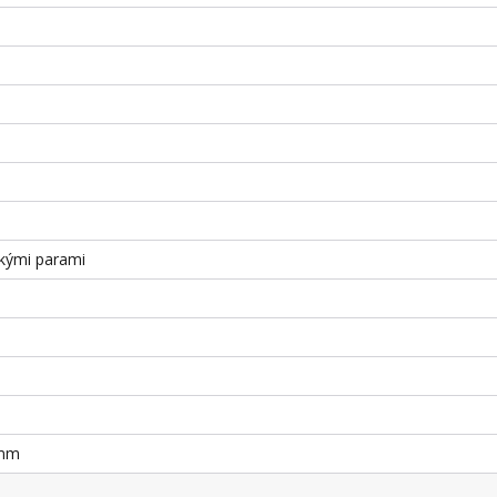
kými parami
 mm