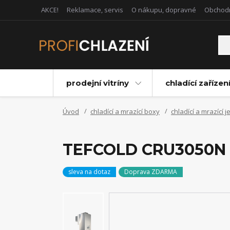
AKCE!
Reklamace, servis
O nákupu, dopravné
Obchod
prodejní vitríny
chladící zařízen
Úvod
chladící a mrazící boxy
chladící a mrazící 
TEFCOLD CRU3050N mr
sleva na dotaz
Doprava ZDARMA