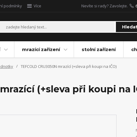
ní podmínky
Více
Nevíte si rady? Zavolejte.
Hleda
í
mrazící zařízení
stolní zařízení
ch
jednotky
TEFCOLD CRU3050N mrazící (+sleva při koupi na IČO)
azící (+sleva při koupi na 