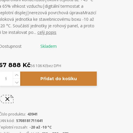
a 65% vlhkost vzduchu|digitální termostat a
teplotní displej|nerezová povrchová úpravaMrazicí
bloková jednotka ke stavebnicovému boxu -10 až
-20 °C. Součástí jednotky je rohový panel, a proto
ji lze instalovat po...
celý popis
Dostupnost
Skladem
67 888 Kč
56 106 Kč
bez DPH
Přidat do košíku
Číslo produktu:
43941
EAN kód:
5708181711641
Teplotní rozsah:
-20 až -10 °C