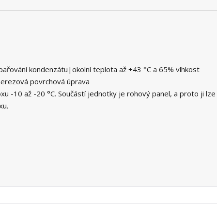
ařování kondenzátu|okolní teplota až +43 °C a 65% vlhkost
j|nerezová povrchová úprava
 -10 až -20 °C. Součástí jednotky je rohový panel, a proto ji lze
xu.